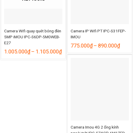
Camera Wifi quay quét bóng đèn
Camera IP Wifi PT IPC-S31FEP-
5MP iMOU IPC-S6DP-5M0WEB-
IMOU
E27
Khoả
775.000
₫
–
890.000
₫
giá:
Khoảng
1.005.000
₫
–
1.105.000
₫
từ
giá:
775.
từ
đến
1.005.000₫
890.
đến
1.105.000₫
Camera Imou 4G 2 ống kính
ngoài trời IPC-S7XCP-6M1TED-