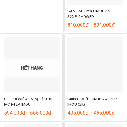
CAMERA 2 MẮT IMOU IPC-
S2XP-6M0WED
Khoả
810.000
₫
–
891.000
₫
giá:
từ
810.
đến
891.
HẾT HÀNG
Camera Wifi 4.0M Ngoài Trời
Camera Wifi 3.0M IPC-A32EP-
IPC-F42P-IMOU
IMOU (2K)
Khoảng
Khoả
594.000
₫
–
655.000
₫
405.000
₫
–
465.000
₫
giá:
giá:
từ
từ