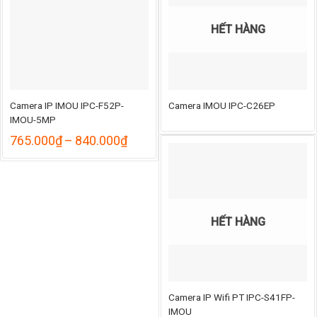
HẾT HÀNG
Camera IP IMOU IPC-F52P-
Camera IMOU IPC-C26EP
IMOU-5MP
Khoảng
765.000
₫
–
840.000
₫
giá:
từ
765.000₫
đến
840.000₫
HẾT HÀNG
Camera IP Wifi PT IPC-S41FP-
IMOU