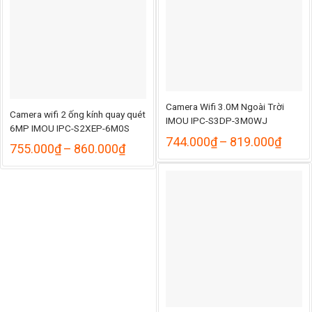
Camera Wifi 3.0M Ngoài Trời
Camera wifi 2 ống kính quay quét
IMOU IPC-S3DP-3M0WJ
6MP IMOU IPC-S2XEP-6M0S
Khoả
744.000
₫
–
819.000
₫
Khoảng
755.000
₫
–
860.000
₫
giá:
giá:
từ
từ
744.
755.000₫
đến
đến
819.
860.000₫