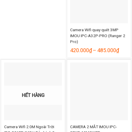
Camera Wifi quay quét 3MP
IMOU IPC-A32P-PRO (Ranger 2
Pro)
Khoả
420.000
₫
–
485.000
₫
giá:
từ
420.
đến
485.
HẾT HÀNG
Camera Wifi 2.0M Ngoài Trời
CAMERA 2 MẮT IMOU IPC-