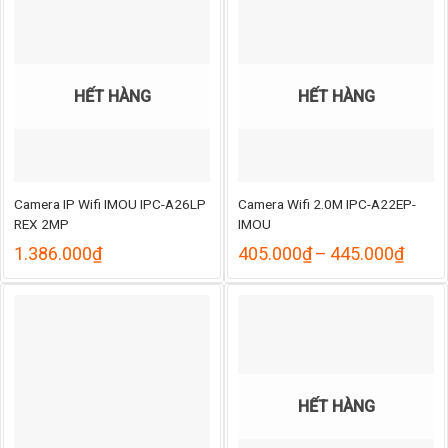
đến
548.
HẾT HÀNG
HẾT HÀNG
Camera IP Wifi IMOU IPC-A26LP
Camera Wifi 2.0M IPC-A22EP-
REX 2MP
IMOU
Khoả
1.386.000
₫
405.000
₫
–
445.000
₫
giá:
từ
405.
đến
445.
HẾT HÀNG