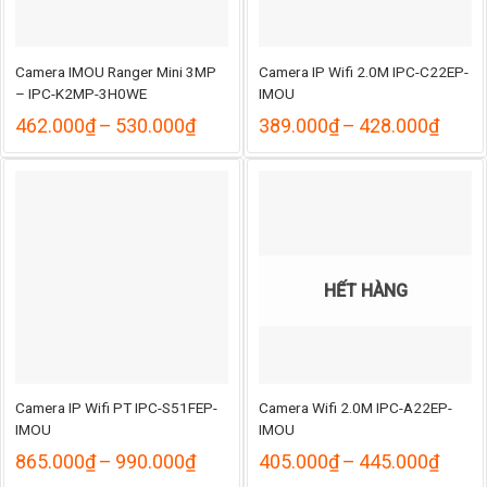
Camera IMOU Ranger Mini 3MP
Camera IP Wifi 2.0M IPC-C22EP-
– IPC-K2MP-3H0WE
IMOU
Khoảng
Khoả
462.000
₫
–
530.000
₫
389.000
₫
–
428.000
₫
giá:
giá:
từ
từ
462.000₫
389.
đến
đến
530.000₫
428.
HẾT HÀNG
Camera IP Wifi PT IPC-S51FEP-
Camera Wifi 2.0M IPC-A22EP-
IMOU
IMOU
Khoảng
Khoả
865.000
₫
–
990.000
₫
405.000
₫
–
445.000
₫
giá:
giá: