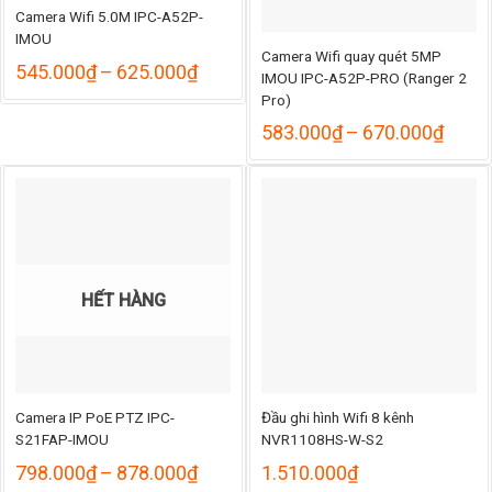
Camera Wifi 5.0M IPC-A52P-
IMOU
Camera Wifi quay quét 5MP
Khoảng
545.000
₫
–
625.000
₫
IMOU IPC-A52P-PRO (Ranger 2
giá:
Pro)
từ
545.000₫
Khoả
583.000
₫
–
670.000
₫
đến
giá:
625.000₫
từ
583.
đến
670.
HẾT HÀNG
Camera IP PoE PTZ IPC-
Đầu ghi hình Wifi 8 kênh
S21FAP-IMOU
NVR1108HS-W-S2
Khoảng
798.000
₫
–
878.000
₫
1.510.000
₫
giá: