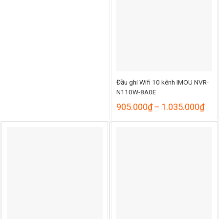
2
đến
1.720.000₫
Đầu ghi Wifi 10 kênh IMOU NVR-
N110W-8A0E
Kho
905.000
₫
–
1.035.000
₫
giá:
từ
905
đến
1.0