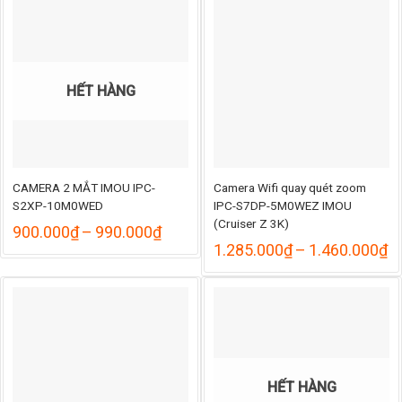
594.000₫
405.
đến
đến
655.000₫
465.
HẾT HÀNG
CAMERA 2 MẮT IMOU IPC-
Camera Wifi quay quét zoom
S2XP-10M0WED
IPC-S7DP-5M0WEZ IMOU
(Cruiser Z 3K)
Khoảng
900.000
₫
–
990.000
₫
giá:
K
1.285.000
₫
–
1.460.000
₫
từ
gi
900.000₫
từ
đến
1
990.000₫
đ
1
HẾT HÀNG