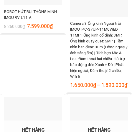
ROBOT HÚT BỤI THÔNG MINH
IMOU RV-L11-A
Camera 3 Ống kính Ngoài trời
Giá
Giá
7.599.000
₫
8.260.000
₫
IMOU IPC-S7UP-11M0WED
gốc
hiện
11MP | Ống kính cố định: 3MP,
là:
tại
Ống kính quay quét: 5MP | Tầm
8.260.000₫.
là:
7.599.000₫.
nhìn ban đêm: 30m (Hồng ngoại /
ánh sáng ấm) | Tích hợp Mic &
Loa. Đàm thoại hai chiều. Hỗ trợ
báo động đèn Xanh + Đỏ | Phát
hiện người, Đàm thoại 2 chiều,
Wifi 6
K
1.650.000
₫
–
1.890.000
₫
gi
từ
1
đ
1
HẾT HÀNG
HẾT HÀNG