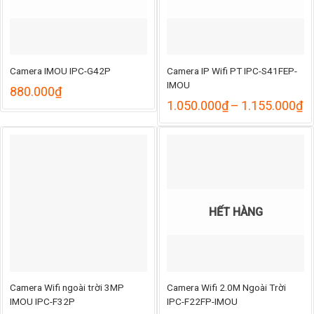
Camera IMOU IPC-G42P
Camera IP Wifi PT IPC-S41FEP-
IMOU
880.000
₫
K
1.050.000
₫
–
1.155.000
₫
gi
từ
1
đ
1
HẾT HÀNG
Camera Wifi ngoài trời 3MP
Camera Wifi 2.0M Ngoài Trời
IMOU IPC-F32P
IPC-F22FP-IMOU