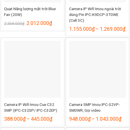
Quạt Năng lượng mặt trời Blue
Camera IP Wifi Imou ngoài trời
Fan (20W)
dùng Pin IPC-K9DCP-3T0WE
(Cell 3C)
Giá
Giá
2.012.000
₫
2.368.000
₫
gốc
hiện
K
1.155.000
₫
–
1.269.000
₫
là:
tại
gi
2.368.000₫.
là:
từ
2.012.000₫.
1
đ
1
Camera IP Wifi Imou Cue C32
Camera 5MP Imou IPC-S2VP-
3MP (IPC-C32SP/ IPC-C32EP)
5M0WR, Gọi video
Khoảng
Kho
388.000
₫
–
445.000
₫
948.000
₫
–
1.043.000
₫
giá:
giá:
từ
từ