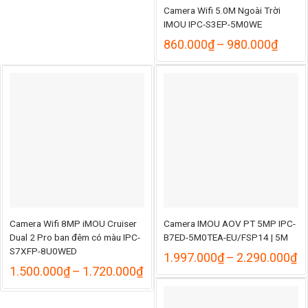
Camera Wifi 5.0M Ngoài Trời
IMOU IPC-S3EP-5M0WE
Khoả
860.000
₫
–
980.000
₫
giá:
từ
860.
đến
980.
Camera Wifi 8MP iMOU Cruiser
Camera IMOU AOV PT 5MP IPC-
Dual 2 Pro ban đêm có màu IPC-
B7ED-5M0TEA-EU/FSP14 | 5M
S7XFP-8U0WED
K
1.997.000
₫
–
2.290.000
₫
gi
Khoảng
1.500.000
₫
–
1.720.000
₫
từ
giá:
1
từ
đ
1.500.000₫