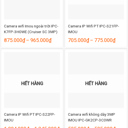
Camera wifi Imou ngoài trời IPC-
Camera IP Wifi PT IPC-S21FP-
K7FP-3H0WE (Cruiser SC 3MP)
IMOU
Khoảng
Khoả
875.000
₫
–
965.000
₫
705.000
₫
–
775.000
₫
giá:
giá:
từ
từ
875.000₫
705.
đến
đến
965.000₫
775.
HẾT HÀNG
HẾT HÀNG
Camera IP Wifi PT IPC-S22FP-
Camera wifi không dây 3MP
IMOU
IMOU IPC-GK2CP-3C0WR