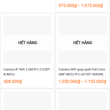
Kho
975.000
₫
–
1.075.000
₫
giá:
từ
975
đến
1.0
HẾT HÀNG
HẾT HÀNG
Camera IP Wifi 2.0M IPC-C22EP-
Camera Wifi quay quét Full Color
A-IMOU
5MP iMOU IPC-GS7EP-5M0WE
K
428.000
₫
1.050.000
₫
–
1.155.000
₫
gi
từ
1
đ
1