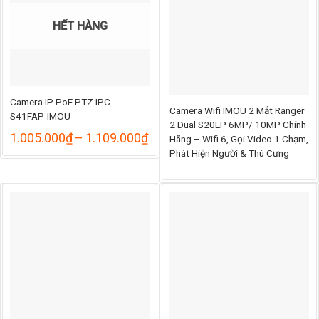
HẾT HÀNG
Camera IP PoE PTZ IPC-
Camera Wifi IMOU 2 Mắt Ranger
S41FAP-IMOU
2 Dual S20EP 6MP/ 10MP Chính
Khoảng
1.005.000
₫
–
1.109.000
₫
Hãng – Wifi 6, Gọi Video 1 Chạm,
giá:
Phát Hiện Người & Thú Cưng
từ
1.005.000₫
đến
1.109.000₫