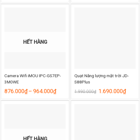
từ
798.000₫
đến
878.000₫
HẾT HÀNG
Camera Wifi iMOU IPC-GS7EP-
Quạt Năng lượng mặt trời JD-
3M0WE
S88Plus
Khoảng
Giá
Giá
876.000
₫
–
964.000
₫
1.690.000
₫
1.990.000
₫
giá:
gốc
hiện
từ
là:
tại
876.000₫
1.990.000₫.
là:
đến
1.690
964.000₫
HẾT HÀNG