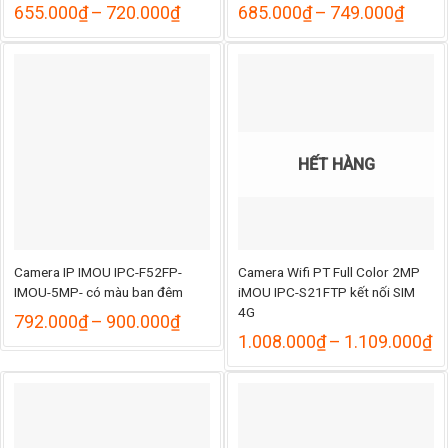
Khoảng
Khoả
655.000
₫
–
720.000
₫
685.000
₫
–
749.000
₫
giá:
giá:
từ
từ
655.000₫
685.
đến
đến
720.000₫
749.
HẾT HÀNG
Camera IP IMOU IPC-F52FP-
Camera Wifi PT Full Color 2MP
IMOU-5MP- có màu ban đêm
iMOU IPC-S21FTP kết nối SIM
4G
Khoảng
792.000
₫
–
900.000
₫
giá:
K
1.008.000
₫
–
1.109.000
₫
từ
gi
792.000₫
từ
đến
1
900.000₫
đ
1