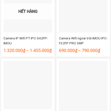
HẾT HÀNG
Camera IP Wifi PT IPC-S42FP-
Camera Wifi ngoài trời IMOU IPC-
IMOU
F32FP PRO 3MP
Khoảng
Khoả
1.320.000
₫
–
1.455.000
₫
690.000
₫
–
790.000
₫
giá:
giá:
từ
từ
1.320.000₫
690.
đến
đến
1.455.000₫
790.