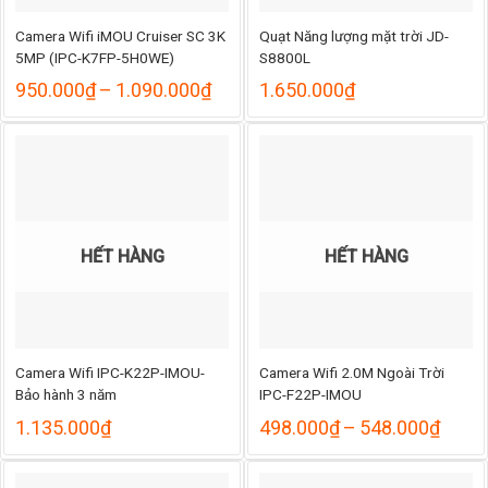
Camera Wifi iMOU Cruiser SC 3K
Quạt Năng lượng mặt trời JD-
5MP (IPC-K7FP-5H0WE)
S8800L
Khoảng
950.000
₫
–
1.090.000
₫
1.650.000
₫
giá:
từ
950.000₫
đến
1.090.000₫
HẾT HÀNG
HẾT HÀNG
Camera Wifi IPC-K22P-IMOU-
Camera Wifi 2.0M Ngoài Trời
Bảo hành 3 năm
IPC-F22P-IMOU
Khoả
1.135.000
₫
498.000
₫
–
548.000
₫
giá:
từ
498.