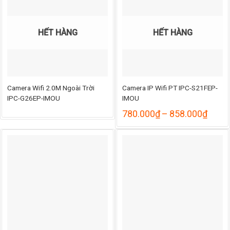
1.530.000₫
979.
HẾT HÀNG
HẾT HÀNG
Camera Wifi 2.0M Ngoài Trời
Camera IP Wifi PT IPC-S21FEP-
IPC-G26EP-IMOU
IMOU
Khoả
780.000
₫
–
858.000
₫
giá:
từ
780.
đến
858.