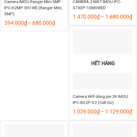
Camera IMOU Ranger Mini 5MP -
CAMERA 2 MẮT IMOU IPC-
IPC-K2MP-5H1WE (Ranger Mini,
S7XEP-10M0WED
5MP)
K
1.470.000
₫
–
1.680.000
₫
gi
Khoảng
594.000
₫
–
680.000
₫
từ
giá:
1
từ
đ
594.000₫
1
đến
680.000₫
HẾT HÀNG
Camera Wifi dùng pin 2K iMOU
IPC-B32P-V2 (Cell Go)
K
1.026.000
₫
–
1.129.000
₫
gi
từ
1
đ