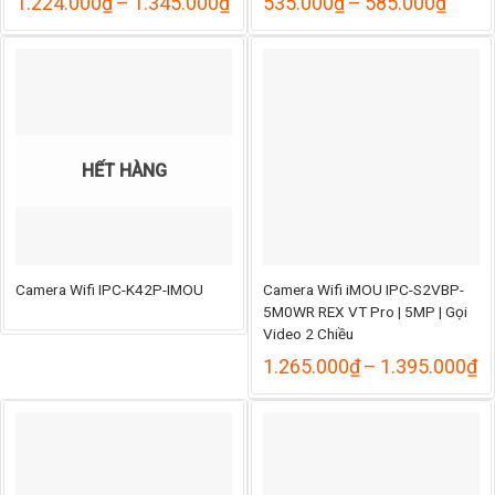
Khoảng
Khoả
1.224.000
₫
–
1.345.000
₫
535.000
₫
–
585.000
₫
giá:
giá:
từ
từ
1.224.000₫
535.
đến
đến
1.345.000₫
585.
HẾT HÀNG
Camera Wifi IPC-K42P-IMOU
Camera Wifi iMOU IPC-S2VBP-
5M0WR REX VT Pro | 5MP | Gọi
Video 2 Chiều
K
1.265.000
₫
–
1.395.000
₫
gi
từ
1
đ
1