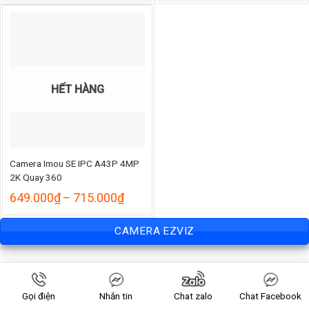
từ
từ
865.000₫
405.
đến
đến
990.000₫
445.
HẾT HÀNG
Camera Imou SE IPC A43P 4MP
2K Quay 360
Khoảng
649.000
₫
–
715.000
₫
giá:
từ
CAMERA EZVIZ
649.000₫
đến
715.000₫
Gọi điện
Nhắn tin
Chat zalo
Chat Facebook