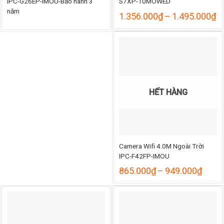
IPC-G26EP-IMOU-Bảo hành 3
S7XP-10MOWED
năm
K
1.356.000
₫
–
1.495.000
₫
gi
từ
1
đ
1
HẾT HÀNG
Camera Wifi 4.0M Ngoài Trời
IPC-F42FP-IMOU
Khoả
865.000
₫
–
949.000
₫
giá:
từ
865.
đến
949.