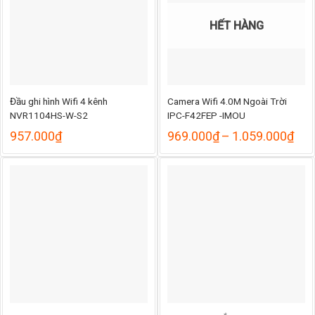
HẾT HÀNG
Đầu ghi hình Wifi 4 kênh
Camera Wifi 4.0M Ngoài Trời
NVR1104HS-W-S2
IPC-F42FEP -IMOU
Kho
957.000
₫
969.000
₫
–
1.059.000
₫
giá:
từ
969
đến
1.0