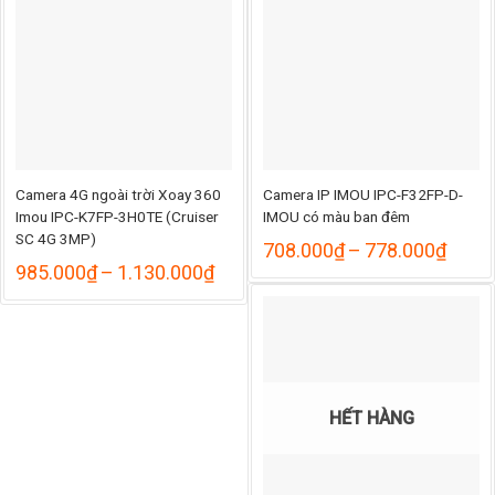
1
Camera 4G ngoài trời Xoay 360
Camera IP IMOU IPC-F32FP-D-
Imou IPC-K7FP-3H0TE (Cruiser
IMOU có màu ban đêm
SC 4G 3MP)
Khoả
708.000
₫
–
778.000
₫
giá:
Khoảng
985.000
₫
–
1.130.000
₫
từ
giá:
708.
từ
đến
985.000₫
778.
đến
1.130.000₫
HẾT HÀNG