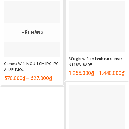
388.000₫
948
đến
đến
445.000₫
1.0
HẾT HÀNG
Đầu ghi Wifi 18 kênh IMOU NVR-
Camera Wifi IMOU 4.0M IPC-IPC-
N118W-8A0E
A42P-IMOU
K
1.255.000
₫
–
1.440.000
₫
Khoảng
gi
570.000
₫
–
627.000
₫
giá:
từ
từ
1
570.000₫
đ
đến
1
627.000₫