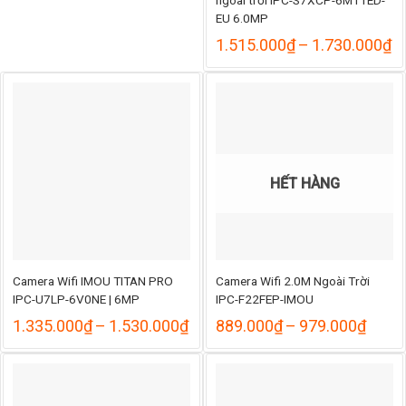
EU 6.0MP
K
1.515.000
₫
–
1.730.000
₫
gi
từ
1
đ
1
HẾT HÀNG
Camera Wifi IMOU TITAN PRO
Camera Wifi 2.0M Ngoài Trời
IPC-U7LP-6V0NE | 6MP
IPC-F22FEP-IMOU
Khoảng
Khoả
1.335.000
₫
–
1.530.000
₫
889.000
₫
–
979.000
₫
giá:
giá:
từ
từ
1.335.000₫
889.
đến
đến