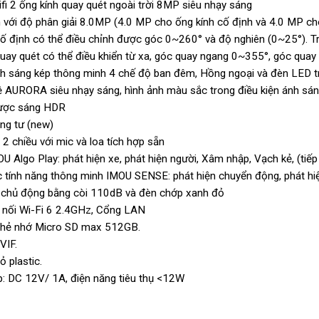
fi 2 ống kính quay quét ngoài trời 8MP siêu nhạy sáng
h với độ phân giải 8.0MP (4.0 MP cho ống kính cố định và 4.0 MP cho
cố định có thể điều chỉnh được góc 0~260° và độ nghiên (0~25°). T
quay quét có thể điều khiển từ xa, góc quay ngang 0~355°, góc quay
h sáng kép thông minh 4 chế độ ban đêm, Hồng ngoại và đèn LED t
 AURORA siêu nhạy sáng, hình ảnh màu sắc trong điều kiện ánh sán
ược sáng HDR
êng tư (new)
2 chiều với mic và loa tích hợp sẵn
U Algo Play: phát hiện xe, phát hiện người, Xâm nhập, Vạch kẻ, (tiế
c tính năng thông minh IMOU SENSE: phát hiện chuyển động, phát hiện
chủ động bằng còi 110dB và đèn chớp xanh đỏ
t nối Wi-Fi 6 2.4GHz, Cổng LAN
thẻ nhớ Micro SD max 512GB.
VIF.
ỏ plastic.
: DC 12V/ 1A, điện năng tiêu thụ <12W