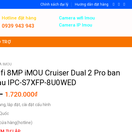
Chính sách đại lý
Hướng dẫn đặt hàng
Hotline đặt hàng
Camera wifi Imou
Camera IP Imou
0939 943 943
 TRỢ
A IMOU
fi 8MP iMOU Cruiser Dual 2 Pro ban
àu IPC-S7XFP-8U0WED
Khoảng
–
1.720.000
₫
giá:
g, lắp đặt, cài đặt cấu hình
từ
1.500.000₫
 Quốc
đến
, cửa hàng(hotline)
1.720.000₫
ỆM TỰ LẮP