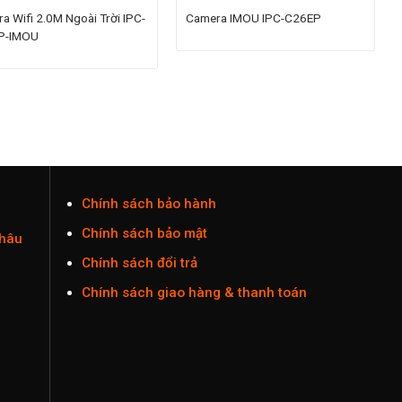
a Wifi 2.0M Ngoài Trời IPC-
Camera IMOU IPC-C26EP
P-IMOU
Chính sách bảo hành
Chính sách bảo mật
Châu
Chính sách đổi trả
Chính sách giao hàng & thanh toán