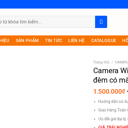
THIỆU
SẢN PHẨM
TIN TỨC
LIÊN HỆ
CATALOGUE
HỖ
Trang chủ
/
CAMER
Camera Wi
đêm có m
1.500.000
₫
Hướng dẫn sử dụn
Giao hàng Toàn
Ưu đãi giá đại lý
GIÁ TRẢI NGHI