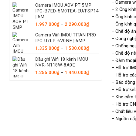
– Camera wi
Camera IMOU AOV PT 5MP
– 2 Ống kín
IPC-B7ED-5M0TEA-EU/FSP14
| 5M
– Ống kính 
Khoảng
– Ống kính 
1.997.000
₫
–
2.290.000
₫
giá:
– Chế độ án
Camera Wifi IMOU TITAN PRO
từ
– Công nghệ
IPC-U7LP-6V0NE | 6MP
1.997.000₫
– Chống ng
Khoảng
1.335.000
₫
–
1.530.000
₫
đến
– Chế độ ri
giá:
2.290.000₫
Đầu ghi Wifi 18 kênh IMOU
từ
– Đàm thoại 
NVR-N118W-8A0E
1.335.000₫
– Hỗ trợ IMO
đến
Khoảng
1.255.000
₫
–
1.440.000
₫
– Hỗ trợ cá
1.530.000₫
giá:
– Báo động 
từ
– Hỗ trợ kế
1.255.000₫
đến
– Khe cắm 
1.440.000₫
– Hỗ trợ ON
– Chất liệu v
– Nguồn cấp