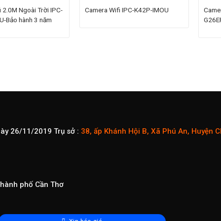
 2.0M Ngoài Trời IPC-
Camera Wifi IPC-K42P-IMOU
Camer
-Bảo hành 3 năm
G26E
gày 26/11/2019
Trụ sở :
38, ấp Khánh Hội B, Xã Phú An, Huyện 
 Thành phố Cần Thơ