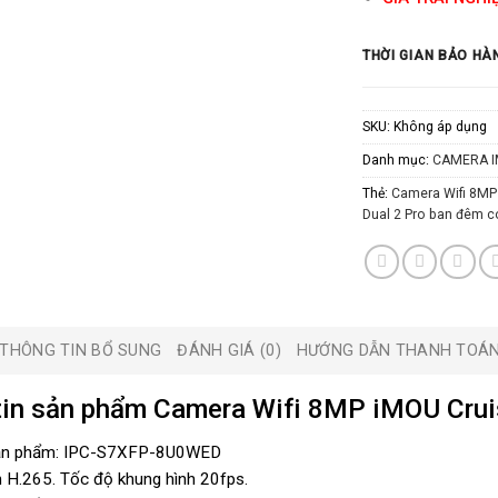
THỜI GIAN BẢO HÀ
SKU:
Không áp dụng
Danh mục:
CAMERA 
Thẻ:
Camera Wifi 8MP
Dual 2 Pro ban đêm 
THÔNG TIN BỔ SUNG
ĐÁNH GIÁ (0)
HƯỚNG DẪN THANH TOÁ
tin sản phẩm Camera Wifi 8MP iMOU Cru
ản phẩm: IPC-S7XFP-8U0WED
 H.265. Tốc độ khung hình 20fps.