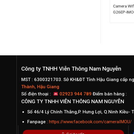
T IPC-S41FP-
Camera Wifi 2.0M Ngoài Trời IPC-
Camera Wifi
F22FEP-IMOU
G26EP-IMOU
Khoảng
Khoảng
.075.000
₫
889.000
₫
–
979.000
₫
giá:
giá:
từ
từ
975.000₫
889.000₫
đến
đến
1.075.000₫
979.000₫
Công ty TNHH Viễn Thông Nam Nguyễn
MST : 6300321703. Sở KH&ĐT Tỉnh Hậu Giang cấp n
Thành, Hậu Giang
Số điện thoại :
02923 944 789
Điểm bán hàng :
CÔNG TY TNHH VIỄN THÔNG NAM NGUYỄN
Số 46/4 Lý Chính Thắng,P. Hưng Lợi, Q.Ninh Kiều-
Fanpage
:
https://www.facebook.com/cameraIMOU/