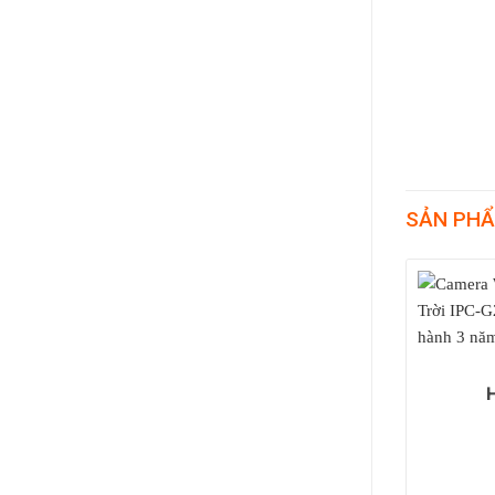
SẢN PHẨ
HÀNG
HẾT HÀNG