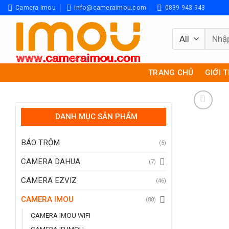
Skip
Camera Imou
info@cameraimou.com
0839 943 943
to
content
Tìm
kiếm:
TRANG CHỦ
GIỚI 
DANH MỤC SẢN PHẨM
BÁO TRỘM
(5)
CAMERA DAHUA
(7)
CAMERA EZVIZ
(46)
CAMERA IMOU
(88)
CAMERA IMOU WIFI