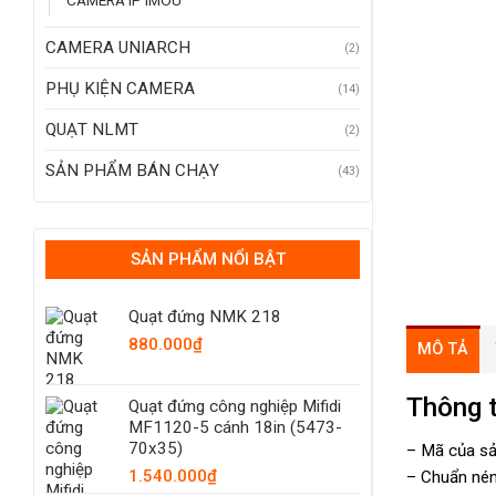
CAMERA IP IMOU
CAMERA UNIARCH
(2)
PHỤ KIỆN CAMERA
(14)
QUẠT NLMT
(2)
SẢN PHẨM BÁN CHẠY
(43)
SẢN PHẨM NỔI BẬT
Quạt đứng NMK 218
880.000
₫
MÔ TẢ
Thông 
Quạt đứng công nghiệp Mifidi
MF1120-5 cánh 18in (5473-
70x35)
– Mã của s
1.540.000
₫
– Chuẩn nén