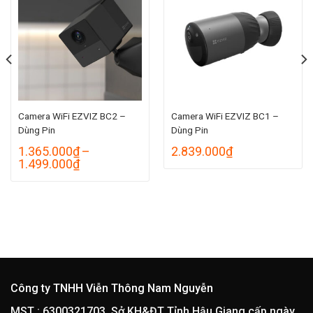
Camera WiFi EZVIZ BC2 –
Camera WiFi EZVIZ BC1 –
Dùng Pin
Dùng Pin
1.365.000
₫
–
2.839.000
₫
Khoảng
1.499.000
₫
giá:
từ
1.365.000₫
đến
1.499.000₫
₫
Công ty TNHH Viễn Thông Nam Nguyễn
MST : 6300321703. Sở KH&ĐT Tỉnh Hậu Giang cấp ngày