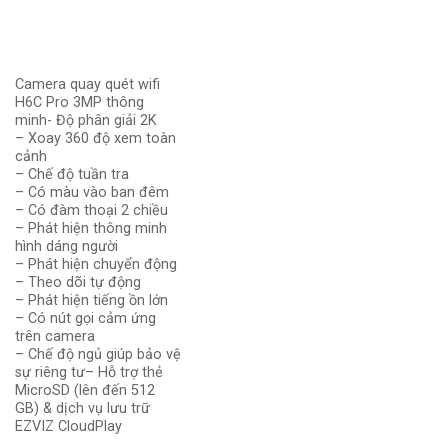
Camera quay quét wifi
H6C Pro 3MP thông
minh- Độ phân giải 2K
– Xoay 360 độ xem toàn
cảnh
– Chế độ tuần tra
– Có màu vào ban đêm
– Có đàm thoại 2 chiều
– Phát hiện thông minh
hình dáng người
– Phát hiện chuyển động
– Theo dõi tự động
– Phát hiện tiếng ồn lớn
– Có nút gọi cảm ứng
trên camera
– Chế độ ngủ giúp bảo vệ
sự riêng tư– Hỗ trợ thẻ
MicroSD (lên đến 512
GB) & dịch vụ lưu trữ
EZVIZ CloudPlay