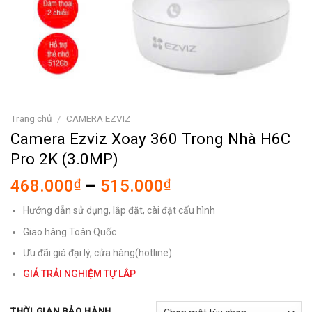
Trang chủ
/
CAMERA EZVIZ
Camera Ezviz Xoay 360 Trong Nhà H6C
Pro 2K (3.0MP)
Khoảng
468.000
₫
–
515.000
₫
giá:
Hướng dẫn sử dụng, lắp đặt, cài đặt cấu hình
từ
468.000₫
Giao hàng Toàn Quốc
đến
Ưu đãi giá đại lý, cửa hàng(hotline)
515.000₫
GIÁ TRẢI NGHIỆM TỰ LẮP
THỜI GIAN BẢO HÀNH