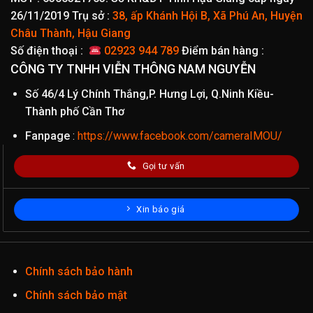
26/11/2019
Trụ sở :
38, ấp Khánh Hội B, Xã Phú An, Huyện
Châu Thành, Hậu Giang
Số điện thoại :
02923 944 789
Điểm bán hàng :
CÔNG TY TNHH VIỄN THÔNG NAM NGUYỄN
Số 46/4 Lý Chính Thắng,P. Hưng Lợi, Q.Ninh Kiều-
Thành phố Cần Thơ
Fanpage
:
https://www.facebook.com/cameraIMOU/
Gọi tư vấn
Xin báo giá
Chính sách bảo hành
Chính sách bảo mật