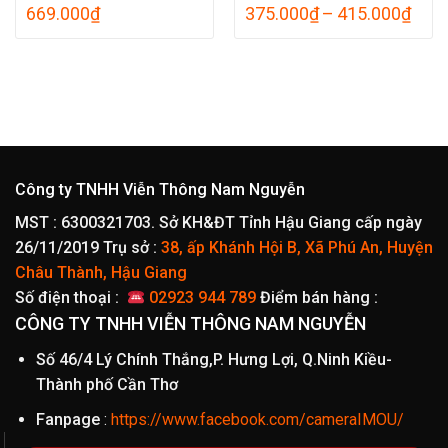
Kho
669.000
₫
375.000
₫
–
415.000
₫
giá:
từ
375.
đến
415.
Công ty TNHH Viễn Thông Nam Nguyễn
MST : 6300321703. Sở KH&ĐT Tỉnh Hậu Giang cấp ngày
26/11/2019
Trụ sở :
38, ấp Khánh Hội B, Xã Phú An, Huyện
Châu Thành, Hậu Giang
Số điện thoại :
02923 944 789
Điểm bán hàng :
CÔNG TY TNHH VIỄN THÔNG NAM NGUYỄN
Số 46/4 Lý Chính Thắng,P. Hưng Lợi, Q.Ninh Kiều-
Thành phố Cần Thơ
Fanpage
:
https://www.facebook.com/cameraIMOU/