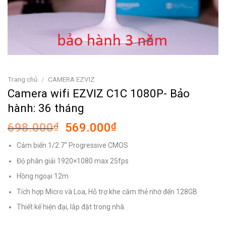
Trang chủ
/
CAMERA EZVIZ
Camera wifi EZVIZ C1C 1080P- Bảo
hành: 36 tháng
Giá
Giá
698.000
₫
569.000
₫
gốc
hiện
Cảm biến 1/2.7″ Progressive CMOS
là:
tại
698.000₫.
là:
Độ phân giải 1920×1080 max 25fps
569.000₫.
Hồng ngoại 12m
Tích hợp Micro và Loa, Hỗ trợ khe cắm thẻ nhớ đến 128GB
Thiết kế hiện đại, lắp đặt trong nhà.