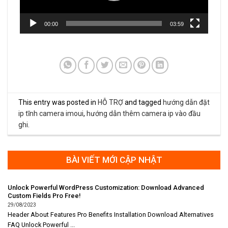
00:00
03:59
This entry was posted in
HỖ TRỢ
and tagged
hướng dẫn đặt
ip tĩnh camera imoui
,
hướng dẫn thêm camera ip vào đầu
ghi
.
BÀI VIẾT MỚI CẬP NHẬT
Unlock Powerful WordPress Customization: Download Advanced
Custom Fields Pro Free!
29/08/2023
Header About Features Pro Benefits Installation Download Alternatives
FAQ Unlock Powerful ...