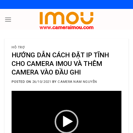
Skip
to
content
HỖ TRỢ
HƯỚNG DẪN CÁCH ĐẶT IP TĨNH
CHO CAMERA IMOU VÀ THÊM
CAMERA VÀO ĐẦU GHI
POSTED ON
26/10/2021
BY
CAMERA NAM NGUYỄN
Trình
chơi
Video