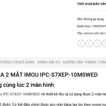
THỜI GIAN BẢO HÀ
SKU:
Không áp dụng
Danh mục:
CAMERA 
Thẻ:
camera wifi cần 
THÔNG TIN BỔ SUNG
ĐÁNH GIÁ (0)
HƯỚNG DẪN THANH TOÁ
A 2 MẮT IMOU IPC-S7XEP-10M0WED
g cùng lúc 2 màn hình
ou IPC-S7XEP-10M0WED
với thiết kế độc lạ sử dụng được 2 màn hìn
ố định): Có thể điều chỉnh được góc nhìn bằng tay tùy theo mong m