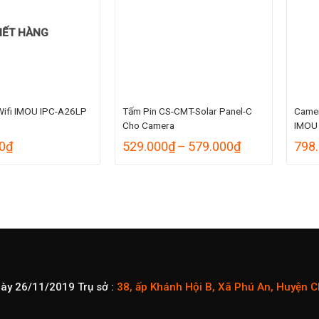
HẾT HÀNG
Wifi IMOU IPC-A26LP
Tấm Pin CS-CMT-Solar Panel-C
Camer
Cho Camera
IMOU
Khoảng
0
₫
529.000
₫
–
579.000
₫
798
giá:
từ
529.000₫
đến
579.000₫
gày 26/11/2019
Trụ sở :
38, ấp Khánh Hội B, Xã Phú An, Huyện 