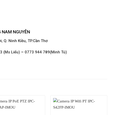
G NAM NGUYỄN
i
,
Q. Ninh Kiều, TP.Cần Thơ
3 (Ms Liểu)
–
0773 944 789(Minh Tú)