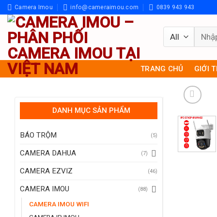
Skip
Camera Imou
info@cameraimou.com
0839 943 943
to
content
Tìm
kiếm:
TRANG CHỦ
GIỚI 
DANH MỤC SẢN PHẨM
BÁO TRỘM
(5)
CAMERA DAHUA
(7)
CAMERA EZVIZ
(46)
CAMERA IMOU
(88)
CAMERA IMOU WIFI