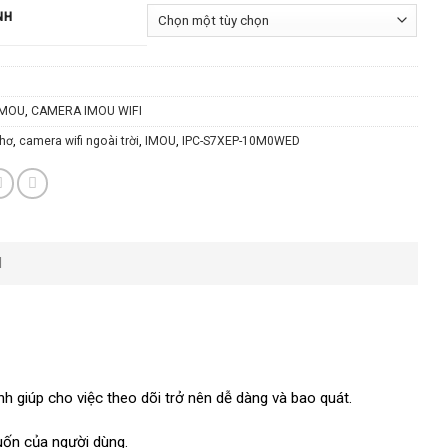
NH
IMOU
,
CAMERA IMOU WIFI
thơ
,
camera wifi ngoài trời
,
IMOU
,
IPC-S7XEP-10M0WED
N
h giúp cho việc theo dõi trở nên dễ dàng và bao quát.
uốn của người dùng.