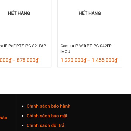
HẾT HÀNG
HẾT HÀNG
a IP PoE PTZ IPC-S21FAP-
Camera IP Wifi PT IPC-S42FP-
IMOU
Khoảng
Khoả
.000
₫
–
878.000
₫
1.320.000
₫
–
1.455.000
₫
giá:
giá:
từ
từ
798.000₫
1.320
đến
đến
878.000₫
1.455
Chính sách bảo hành
Chính sách bảo mật
Châu
Chính sách đổi trả