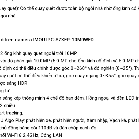
uay quét): Có thể quay quét được toàn bộ ngôi nhà nhờ ống kính c
gôi nhà.
 có trên camera IMOU IPC-S7XEP-10M0WED
 2 ống kính quay quét ngoài trời 10MP
h với độ phân giải 10.0MP (5.0 MP cho ống kính cố định và 5.0 MP ch
cố định có thể điều chỉnh được góc 0~260° và độ nghiên (0~25°). Tr
quay quét có thể điều khiển từ xa, góc quay ngang 0~355°, góc quay
ược sáng HDR
ng tư
h sáng kép thông minh 4 chế độ ban đêm, Hồng ngoại và đèn LED tr
 2 chiều
rt tracking.
U Algo Play: phát hiện xe, phát hiện người, Xâm nhập, Vạch kẻ, phát
chủ động bằng còi 110dB và đèn chớp xanh đỏ
t nối Wi-Fi 6 2.4GHz, Cổng LAN