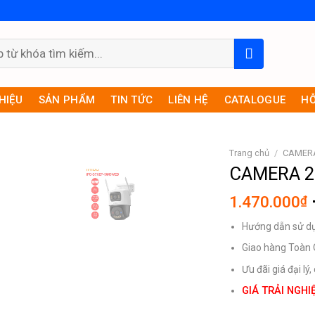
THIỆU
SẢN PHẨM
TIN TỨC
LIÊN HỆ
CATALOGUE
HỖ
Trang chủ
/
CAMER
CAMERA 2
1.470.000
₫
Hướng dẫn sử dụn
Giao hàng Toàn
Ưu đãi giá đại lý
GIÁ TRẢI NGHI