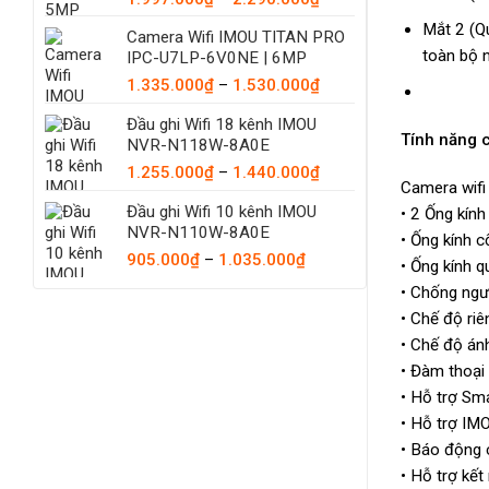
giá:
Mắt 2 (Q
Camera Wifi IMOU TITAN PRO
từ
toàn bộ n
IPC-U7LP-6V0NE | 6MP
1.997.000₫
Khoảng
1.335.000
₫
–
1.530.000
₫
đến
giá:
2.290.000₫
Đầu ghi Wifi 18 kênh IMOU
từ
Tính năng
NVR-N118W-8A0E
1.335.000₫
đến
Khoảng
1.255.000
₫
–
1.440.000
₫
Camera wifi
1.530.000₫
giá:
Đầu ghi Wifi 10 kênh IMOU
• 2 Ống kín
từ
NVR-N110W-8A0E
1.255.000₫
• Ống kính 
Khoảng
đến
905.000
₫
–
1.035.000
₫
• Ống kính 
giá:
1.440.000₫
• Chống ng
từ
• Chế độ riê
905.000₫
• Chế độ án
đến
1.035.000₫
• Đàm thoại
• Hỗ trợ Sma
• Hỗ trợ IMO
• Báo động 
• Hỗ trợ kế