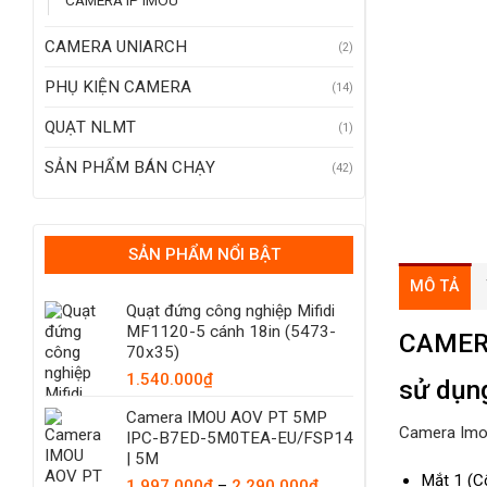
CAMERA IP IMOU
CAMERA UNIARCH
(2)
PHỤ KIỆN CAMERA
(14)
QUẠT NLMT
(1)
SẢN PHẨM BÁN CHẠY
(42)
SẢN PHẨM NỔI BẬT
MÔ TẢ
Quạt đứng công nghiệp Mifidi
MF1120-5 cánh 18in (5473-
CAMER
70x35)
1.540.000
₫
sử dụn
Camera IMOU AOV PT 5MP
Camera Im
IPC-B7ED-5M0TEA-EU/FSP14
| 5M
Mắt 1 (C
Khoảng
1.997.000
₫
–
2.290.000
₫