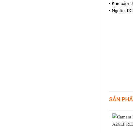
• Khe cắm t
• Nguồn: DC
SẢN PHẨ