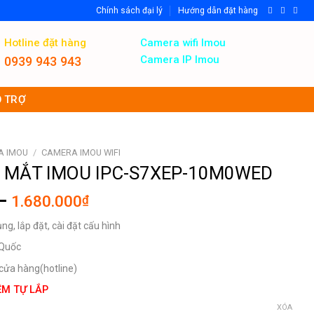
Chính sách đại lý
Hướng dẫn đặt hàng
Hotline đặt hàng
Camera wifi Imou
Camera IP Imou
0939 943 943
 TRỢ
A IMOU
/
CAMERA IMOU WIFI
 MẮT IMOU IPC-S7XEP-10M0WED
Khoảng
–
1.680.000
₫
giá:
g, lắp đặt, cài đặt cấu hình
từ
1.470.000₫
 Quốc
đến
, cửa hàng(hotline)
1.680.000₫
ỆM TỰ LẮP
XÓA