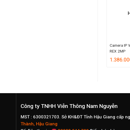
HÀNG
HẾT HÀNG
Ngoài Trời IPC-
Camera IP Wifi PT IPC-S41FP-
Camera IP 
IMOU
REX 2MP
Khoảng
975.000
₫
–
1.075.000
₫
1.386.00
giá:
từ
975.000₫
đến
1.075.000₫
Công ty TNHH Viễn Thông Nam Nguyễn
MST : 6300321703. Sở KH&ĐT Tỉnh Hậu Giang cấp n
Thành, Hậu Giang