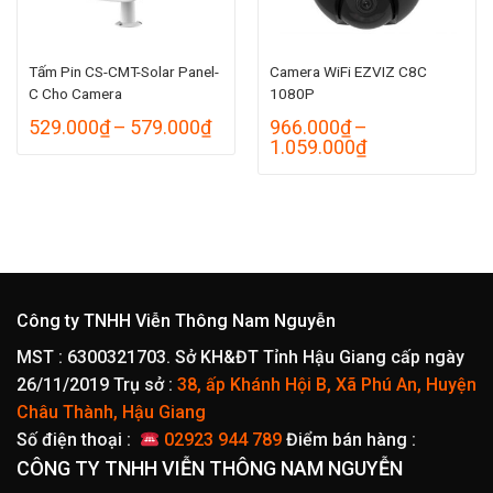
Tấm Pin CS-CMT-Solar Panel-
Camera WiFi EZVIZ C8C
C Cho Camera
1080P
Khoảng
529.000
₫
–
579.000
₫
966.000
₫
–
giá:
Khoảng
1.059.000
₫
từ
giá:
529.000₫
từ
đến
966.000₫
579.000₫
đến
1.059.000₫
Công ty TNHH Viễn Thông Nam Nguyễn
MST : 6300321703. Sở KH&ĐT Tỉnh Hậu Giang cấp ngày
26/11/2019
Trụ sở :
38, ấp Khánh Hội B, Xã Phú An, Huyện
Châu Thành, Hậu Giang
Số điện thoại :
02923 944 789
Điểm bán hàng :
CÔNG TY TNHH VIỄN THÔNG NAM NGUYỄN