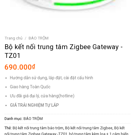
Trang chủ
/
BÁO TRỘM
Bộ kết nối trung tâm Zigbee Gateway -
TZ01
690.000
₫
Hướng dẫn sử dụng, lắp đặt, cài đặt cấu hình
Giao hàng Toàn Quốc
Ưu đãi giá đại lý, cửa hàng(hotline)
GIÁ TRẢI NGHIỆM TỰ LẮP
Danh mục:
BÁO TRỘM
Thẻ:
Bộ kết nối trung tâm báo trộm
,
Bộ kết nối trung tâm Zigbee
,
Bộ kết
nối trung tâm Zigbee Gateway -TZ01
,
bộ trung tâm kèm loa + 1 cảm biến