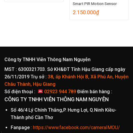
Smart PIR Motion Sensor
2.150.000
₫
Công ty TNHH Viễn Thông Nam Nguyễn
MST : 6300321703. Sở KH&ĐT Tỉnh Hậu Giang cấp ngày
26/11/2019
Trụ sở :
38, ấp Khánh Hội B, Xã Phú An, Huyện
Châu Thành, Hậu Giang
Số điện thoại :
02923 944 789
Điểm bán hàng :
CÔNG TY TNHH VIỄN THÔNG NAM NGUYỄN
Số 46/4 Lý Chính Thắng,P. Hưng Lợi, Q.Ninh Kiều-
Thành phố Cần Thơ
Fanpage
:
https://www.facebook.com/cameraIMOU/