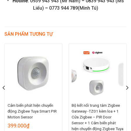
*
Hotline:
0939 943 943 (Mr Nam)
–
0839 943 943 (Ms
Liểu)
–
0773 944 789(Minh Tú)
SẢN PHẨM TƯƠNG TỰ
Cảm biến phát hiện chuyển
Bộ kết nối trung tâm Zigbee
động Zigbee Tuya Smart PIR
Gateway -TZ01 kèm loa + 1
Motion Sensor
Cửa Zigbee – PIR Door
Sensor + 1 Cảm biến phát
399.000
₫
hiện chuyển động Zigbee Tuya