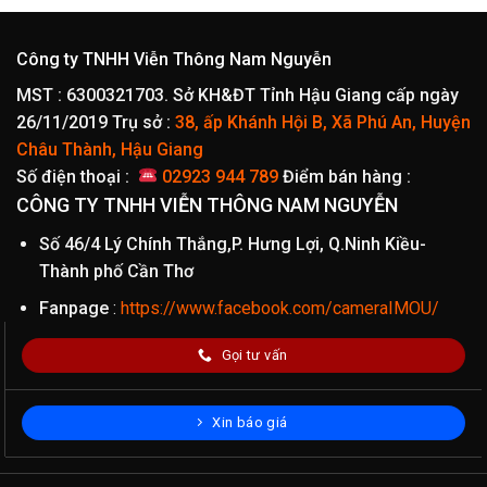
Công ty TNHH Viễn Thông Nam Nguyễn
MST : 6300321703. Sở KH&ĐT Tỉnh Hậu Giang cấp ngày
26/11/2019
Trụ sở :
38, ấp Khánh Hội B, Xã Phú An, Huyện
Châu Thành, Hậu Giang
Số điện thoại :
02923 944 789
Điểm bán hàng :
CÔNG TY TNHH VIỄN THÔNG NAM NGUYỄN
Số 46/4 Lý Chính Thắng,P. Hưng Lợi, Q.Ninh Kiều-
Thành phố Cần Thơ
Fanpage
:
https://www.facebook.com/cameraIMOU/
Gọi tư vấn
Xin báo giá