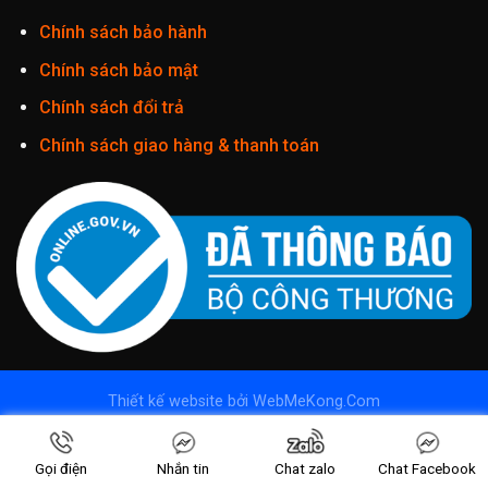
Chính sách bảo hành
Chính sách bảo mật
Chính sách đổi trả
Chính sách giao hàng & thanh toán
Thiết kế website
bởi
WebMeKong.Com
Copyright 2026 ©
Camera Imou - Camera wifi Imou
| Phân phối
camera Imou
Gọi điện
Nhắn tin
Chat zalo
Chat Facebook