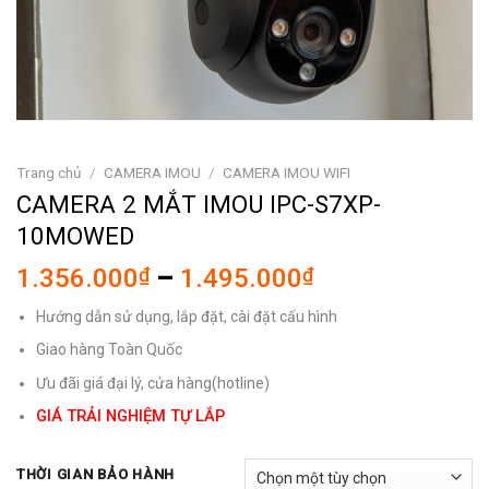
Trang chủ
/
CAMERA IMOU
/
CAMERA IMOU WIFI
CAMERA 2 MẮT IMOU IPC-S7XP-
10MOWED
Khoảng
1.356.000
₫
–
1.495.000
₫
giá:
Hướng dẫn sử dụng, lắp đặt, cài đặt cấu hình
từ
1.356.000₫
Giao hàng Toàn Quốc
đến
Ưu đãi giá đại lý, cửa hàng(hotline)
1.495.000₫
GIÁ TRẢI NGHIỆM TỰ LẮP
THỜI GIAN BẢO HÀNH