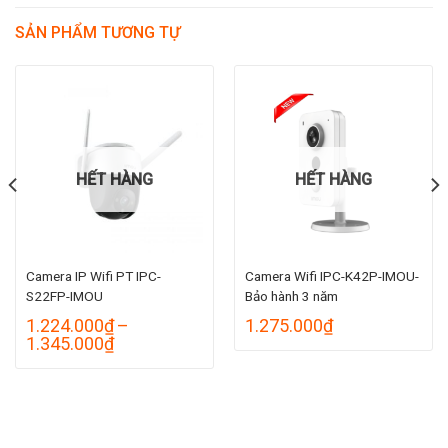
SẢN PHẨM TƯƠNG TỰ
HẾT HÀNG
HẾT HÀNG
Camera IP Wifi PT IPC-
Camera Wifi IPC-K42P-IMOU-
S22FP-IMOU
Bảo hành 3 năm
oảng
1.224.000
₫
–
1.275.000
₫
Khoảng
1.345.000
₫
giá:
.000₫
từ
n
1.224.000₫
.000₫
đến
1.345.000₫