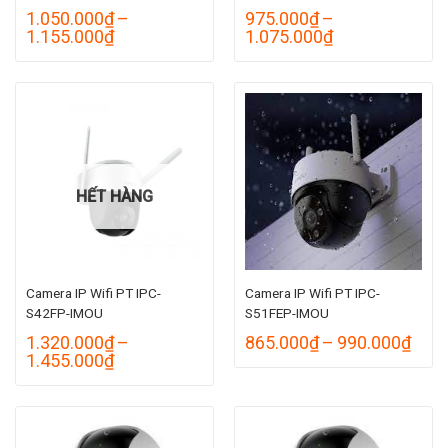
1.050.000
₫
–
975.000
₫
–
Khoảng
Khoảng
1.155.000
₫
1.075.000
₫
giá:
giá:
từ
từ
1.050.000₫
975.000₫
đến
đến
1.155.000₫
1.075.000₫
HẾT HÀNG
Camera IP Wifi PT IPC-
Camera IP Wifi PT IPC-
S42FP-IMOU
S51FEP-IMOU
Kho
1.320.000
₫
–
865.000
₫
–
990.000
₫
Khoảng
giá:
1.455.000
₫
giá:
từ
từ
865.
1.320.000₫
đến
đến
990.