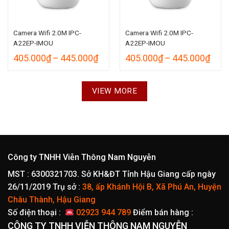
Camera Wifi 2.0M IPC-
Camera Wifi 2.0M IPC-
A22EP-IMOU
A22EP-IMOU
Khoảng
Kho
405.000
₫
–
445.000
₫
405.000
₫
–
445.000
₫
giá:
giá:
từ
từ
405.000₫
405.
VIEW MORE
đến
đến
445.000₫
445.
Công ty TNHH Viễn Thông Nam Nguyễn
MST : 6300321703. Sở KH&ĐT Tỉnh Hậu Giang cấp ngày
26/11/2019
Trụ sở :
38, ấp Khánh Hội B, Xã Phú An, Huyện
Châu Thành, Hậu Giang
Số điện thoại :
02923 944 789
Điểm bán hàng :
CÔNG TY TNHH VIỄN THÔNG NAM NGUYỄN