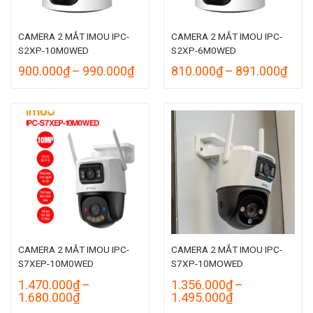
CAMERA 2 MẮT IMOU IPC-
CAMERA 2 MẮT IMOU IPC-
S2XP-10M0WED
S2XP-6M0WED
Khoảng
Kho
900.000
₫
–
990.000
₫
810.000
₫
–
891.000
₫
giá:
giá:
từ
từ
900.000₫
810.
đến
đến
990.000₫
891.
CAMERA 2 MẮT IMOU IPC-
CAMERA 2 MẮT IMOU IPC-
S7XEP-10M0WED
S7XP-10MOWED
1.470.000
₫
–
1.356.000
₫
–
Khoảng
Khoảng
1.680.000
₫
1.495.000
₫
giá:
giá: