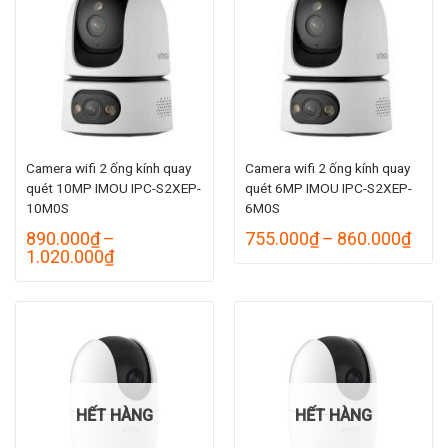
1.455.000₫
Camera wifi 2 ống kính quay
Camera wifi 2 ống kính quay
quét 10MP IMOU IPC-S2XEP-
quét 6MP IMOU IPC-S2XEP-
10M0S
6M0S
Kho
890.000
₫
–
755.000
₫
–
860.000
₫
Khoảng
giá:
1.020.000
₫
giá:
từ
từ
755.
890.000₫
đến
đến
860.
1.020.000₫
HẾT HÀNG
HẾT HÀNG