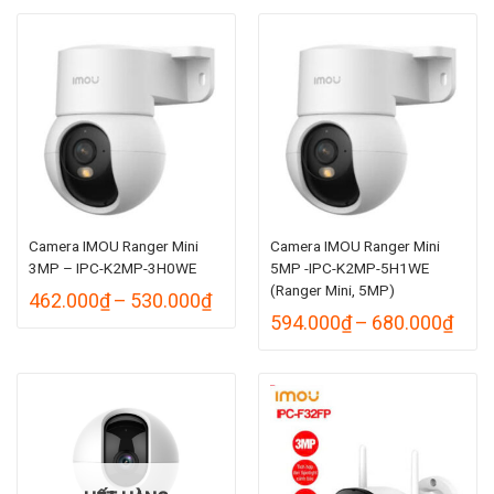
từ
1.298.000₫
đến
1.490.000₫
Camera IMOU Ranger Mini
Camera IMOU Ranger Mini
3MP – IPC-K2MP-3H0WE
5MP -IPC-K2MP-5H1WE
(Ranger Mini, 5MP)
Khoảng
462.000
₫
–
530.000
₫
giá:
Kho
594.000
₫
–
680.000
₫
từ
giá:
462.000₫
từ
đến
594.
530.000₫
đến
680.