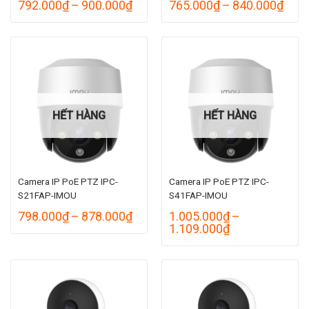
Khoảng
Kho
792.000
₫
–
900.000
₫
765.000
₫
–
840.000
₫
giá:
giá:
từ
từ
792.000₫
765.
đến
đến
900.000₫
840.
HẾT HÀNG
HẾT HÀNG
Camera IP PoE PTZ IPC-
Camera IP PoE PTZ IPC-
S21FAP-IMOU
S41FAP-IMOU
Khoảng
798.000
₫
–
878.000
₫
1.005.000
₫
–
giá:
Khoảng
1.109.000
₫
từ
giá:
798.000₫
từ
đến
1.005.000₫
878.000₫
đến
1.109.000₫