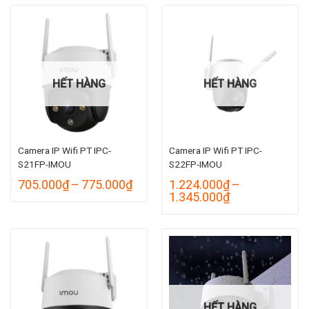
858.
1.155.000₫
đến
1.269.000₫
HẾT HÀNG
HẾT HÀNG
Camera IP Wifi PT IPC-
Camera IP Wifi PT IPC-
S21FP-IMOU
S22FP-IMOU
Khoảng
705.000
₫
–
775.000
₫
1.224.000
₫
–
giá:
Khoảng
1.345.000
₫
từ
giá:
705.000₫
từ
đến
1.224.000₫
775.000₫
đến
1.345.000₫
HẾT HÀNG