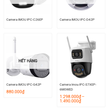
Camera IMOU IPC-C26EP
Camera IMOU IPC-D42P
HẾT HÀNG
Camera IMOU IPC-G42P
Camera Imou IPC-S7XEP-
6M0WED
880.000
₫
1.298.000
₫
–
Khoảng
1.490.000
₫
giá: