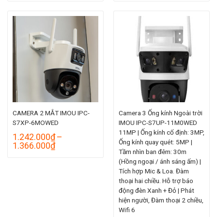
từ
từ
1.470.000₫
1.356.000₫
đến
đến
1.680.000₫
1.495.000₫
CAMERA 2 MẮT IMOU IPC-
Camera 3 Ống kính Ngoài trời
S7XP-6MOWED
IMOU IPC-S7UP-11M0WED
11MP | Ống kính cố định: 3MP,
1.242.000
₫
–
Ống kính quay quét: 5MP |
Khoảng
1.366.000
₫
Tầm nhìn ban đêm: 30m
giá:
(Hồng ngoại / ánh sáng ấm) |
từ
1.242.000₫
Tích hợp Mic & Loa. Đàm
đến
thoại hai chiều. Hỗ trợ báo
1.366.000₫
động đèn Xanh + Đỏ | Phát
hiện người, Đàm thoại 2 chiều,
Wifi 6