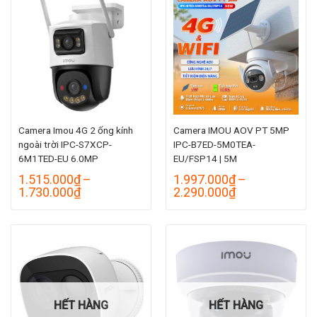
1.130.000₫
Camera Imou 4G 2 ống kính
Camera IMOU AOV PT 5MP
ngoài trời IPC-S7XCP-
IPC-B7ED-5M0TEA-
6M1TED-EU 6.0MP
EU/FSP14 | 5M
1.515.000
₫
–
1.997.000
₫
–
Khoảng
Khoảng
1.730.000
₫
2.290.000
₫
giá:
giá:
từ
từ
1.515.000₫
1.997.000₫
đến
đến
1.730.000₫
2.290.000₫
HẾT HÀNG
HẾT HÀNG