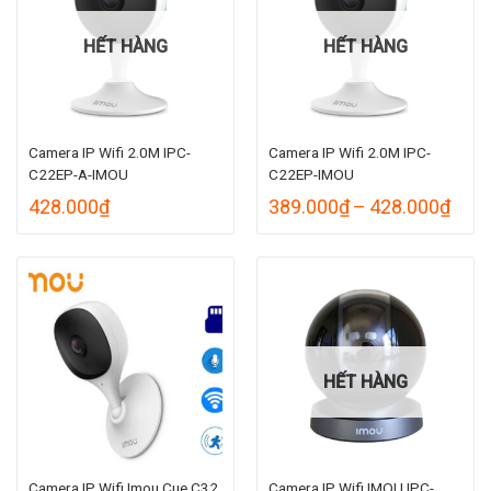
HẾT HÀNG
HẾT HÀNG
Camera IP Wifi 2.0M IPC-
Camera IP Wifi 2.0M IPC-
C22EP-A-IMOU
C22EP-IMOU
Kho
428.000
₫
389.000
₫
–
428.000
₫
giá:
từ
389.
đến
428.
HẾT HÀNG
Camera IP Wifi Imou Cue C32
Camera IP Wifi IMOU IPC-