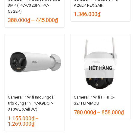
3MP (IPC-C32SP/ IPC-
A26LP REX 2MP
C32EP)
1.386.000
₫
Khoảng
388.000
₫
–
445.000
₫
giá:
từ
388.000₫
đến
445.000₫
HẾT HÀNG
Camera IP Wifi Imou ngoài
Camera IP Wifi PT IPC-
trời dùng Pin IPC-K9DCP-
S21FEP-IMOU
3T0WE (Cell 3C)
Kho
780.000
₫
–
858.000
₫
giá:
1.155.000
₫
–
từ
Khoảng
1.269.000
₫
780.
giá:
đến
từ