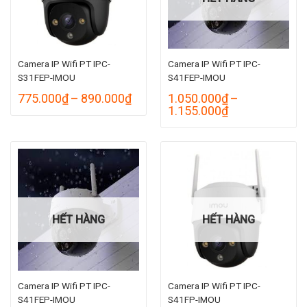
Camera IP Wifi PT IPC-
Camera IP Wifi PT IPC-
S31FEP-IMOU
S41FEP-IMOU
Khoảng
775.000
₫
–
890.000
₫
1.050.000
₫
–
giá:
Khoảng
1.155.000
₫
từ
giá:
775.000₫
từ
đến
1.050.000₫
890.000₫
đến
1.155.000₫
HẾT HÀNG
HẾT HÀNG
Camera IP Wifi PT IPC-
Camera IP Wifi PT IPC-
S41FEP-IMOU
S41FP-IMOU