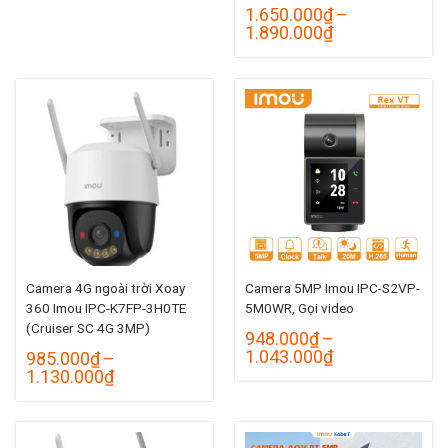
1.650.000
₫
–
Khoảng
1.890.000
₫
giá:
từ
1.650.000₫
đến
1.890.000₫
Camera 4G ngoài trời Xoay
Camera 5MP Imou IPC-S2VP-
360 Imou IPC-K7FP-3H0TE
5M0WR, Gọi video
(Cruiser SC 4G 3MP)
948.000
₫
–
Khoảng
1.043.000
₫
985.000
₫
–
giá:
Khoảng
1.130.000
₫
từ
giá:
948.000₫
từ
đến
985.000₫
1.043.000₫
đến