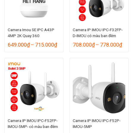
HẾT HÀNG
Camera Imou SE IPC A43P
Camera IP IMOU IPC-F32FP-
4MP 2K Quay 360
D-IMOU có màu ban đêm
Khoảng
Kho
649.000
₫
–
715.000
₫
708.000
₫
–
778.000
₫
giá:
giá:
từ
từ
649.000₫
708.
đến
đến
715.000₫
778.
Camera IP IMOU IPC-F52FP-
Camera IP IMOU IPC-F52P-
IMOU-5MP- có màu ban đêm
IMOU-5MP