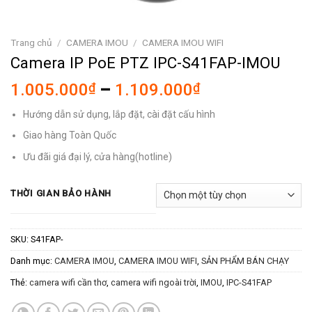
Trang chủ
/
CAMERA IMOU
/
CAMERA IMOU WIFI
Camera IP PoE PTZ IPC-S41FAP-IMOU
Khoảng
1.005.000
₫
–
1.109.000
₫
giá:
Hướng dẫn sử dụng, lắp đặt, cài đặt cấu hình
từ
1.005.000₫
Giao hàng Toàn Quốc
đến
Ưu đãi giá đại lý, cửa hàng(hotline)
1.109.000₫
THỜI GIAN BẢO HÀNH
SKU:
S41FAP-
Danh mục:
CAMERA IMOU
,
CAMERA IMOU WIFI
,
SẢN PHẨM BÁN CHẠY
Thẻ:
camera wifi cần thơ
,
camera wifi ngoài trời
,
IMOU
,
IPC-S41FAP