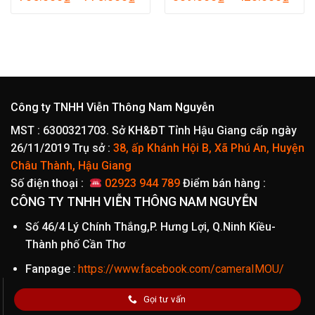
giá:
giá:
từ
từ
705.000₫
389.
đến
đến
775.000₫
428.
Công ty TNHH Viễn Thông Nam Nguyễn
MST : 6300321703. Sở KH&ĐT Tỉnh Hậu Giang cấp ngày
26/11/2019
Trụ sở :
38, ấp Khánh Hội B, Xã Phú An, Huyện
Châu Thành, Hậu Giang
Số điện thoại :
02923 944 789
Điểm bán hàng :
CÔNG TY TNHH VIỄN THÔNG NAM NGUYỄN
Số 46/4 Lý Chính Thắng,P. Hưng Lợi, Q.Ninh Kiều-
Thành phố Cần Thơ
Fanpage
:
https://www.facebook.com/cameraIMOU/
Gọi tư vấn