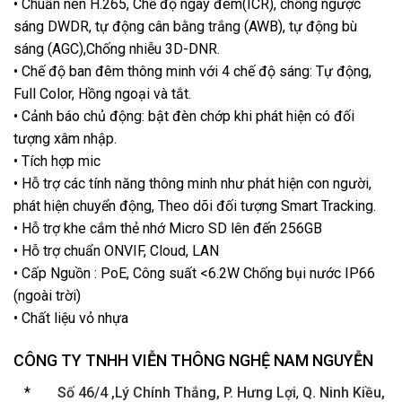
• Chuẩn nén H.265, Chế độ ngày đêm(ICR), chống ngược
sáng DWDR, tự động cân bằng trắng (AWB), tự động bù
sáng (AGC),Chống nhiễu 3D-DNR.
• Chế độ ban đêm thông minh với 4 chế độ sáng: Tự động,
Full Color, Hồng ngoại và tắt.
• Cảnh báo chủ động: bật đèn chớp khi phát hiện có đối
tượng xâm nhập.
• Tích hợp mic
• Hỗ trợ các tính năng thông minh như phát hiện con người,
phát hiện chuyển động, Theo dõi đối tượng Smart Tracking.
• Hỗ trợ khe cắm thẻ nhớ Micro SD lên đến 256GB
• Hỗ trợ chuẩn ONVIF, Cloud, LAN
• Cấp Nguồn : PoE, Công suất <6.2W Chống bụi nước IP66
(ngoài trời)
• Chất liệu vỏ nhựa
CÔNG TY TNHH VIỄN THÔNG NGHỆ NAM NGUYỄN
*
Số 46/4 ,Lý Chính Thắng, P. Hưng Lợi
,
Q. Ninh Kiều,