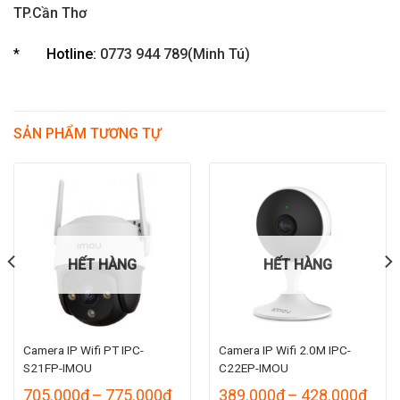
TP.Cần Thơ
*
Hotline:
0773 944 789(Minh Tú)
SẢN PHẨM TƯƠNG TỰ
HẾT HÀNG
HẾT HÀNG
Camera IP Wifi PT IPC-
Camera IP Wifi 2.0M IPC-
S21FP-IMOU
C22EP-IMOU
Khoảng
Kho
705.000
₫
–
775.000
₫
389.000
₫
–
428.000
₫