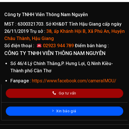
Công ty TNHH Viễn Thông Nam Nguyễn
MST : 6300321703. Sở KH&ĐT Tỉnh Hậu Giang cấp ngày
26/11/2019
Trụ sở :
38, ấp Khánh Hội B, Xã Phú An, Huyện
Châu Thành, Hậu Giang
Số điện thoại :
02923 944 789
Điểm bán hàng :
CÔNG TY TNHH VIỄN THÔNG NAM NGUYỄN
Số 46/4 Lý Chính Thắng,P. Hưng Lợi, Q.Ninh Kiều-
Thành phố Cần Thơ
Fanpage
:
https://www.facebook.com/cameraIMOU/
Gọi tư vấn
Xin báo giá