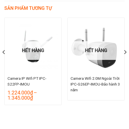
SẢN PHẨM TƯƠNG TỰ
HẾT HÀNG
HẾT HÀNG
Camera IP Wifi PT IPC-
Camera Wifi 2.0M Ngoài Trời
S22FP-IMOU
IPC-G26EP-IMOU-Bảo hành 3
năm
oảng
1.224.000
₫
–
Khoảng
1.345.000
₫
giá:
.000₫
từ
n
1.224.000₫
.000₫
đến
1.345.000₫