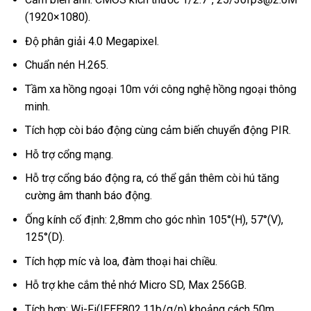
(1920×1080).
Độ phân giải 4.0 Megapixel.
Chuẩn nén H.265.
Tầm xa hồng ngoại 10m với công nghệ hồng ngoại thông
minh.
Tích hợp còi báo động cùng cảm biến chuyển động PIR.
Hỗ trợ cổng mạng.
Hỗ trợ cổng báo động ra, có thể gắn thêm còi hú tăng
cường âm thanh báo động.
Ống kính cố định: 2,8mm cho góc nhìn 105°(H), 57°(V),
125°(D).
Tích hợp míc và loa, đàm thoại hai chiều.
Hỗ trợ khe cắm thẻ nhớ Micro SD, Max 256GB.
Tích hợp: Wi-Fi(IEEE802.11b/g/n) khoảng cách 50m