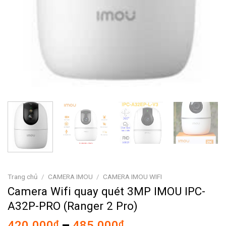
Trang chủ
/
CAMERA IMOU
/
CAMERA IMOU WIFI
Camera Wifi quay quét 3MP IMOU IPC-
A32P-PRO (Ranger 2 Pro)
Khoảng
420.000
₫
–
485.000
₫