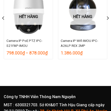
HẾT HÀNG
HẾT HÀNG
Camera IP PoE PTZ IPC-
Camera IP Wifi IMOU IPC-
S21FAP-IMOU
A26LP REX 2MP
oảng
Khoảng
798.000
₫
–
878.000
₫
1.386.000
₫
giá:
từ
.000₫
798.000₫
n
đến
.000₫
878.000₫
Công ty TNHH Viễn Thông Nam Nguyễn
MST : 6300321703. Sở KH&ĐT Tỉnh Hậu Giang cấp ngày