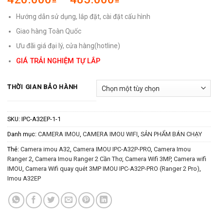
giá:
Hướng dẫn sử dụng, lắp đặt, cài đặt cấu hình
từ
420.000₫
Giao hàng Toàn Quốc
đến
Ưu đãi giá đại lý, cửa hàng(hotline)
485.000₫
GIÁ TRẢI NGHIỆM TỰ LẮP
THỜI GIAN BẢO HÀNH
SKU:
IPC-A32EP-1-1
Danh mục:
CAMERA IMOU
,
CAMERA IMOU WIFI
,
SẢN PHẨM BÁN CHẠY
Thẻ:
Camera imou A32
,
Camera IMOU IPC-A32P-PRO
,
Camera Imou
Ranger 2
,
Camera Imou Ranger 2 Cần Thơ
,
Camera Wifi 3MP
,
Camera wifi
IMOU
,
Camera Wifi quay quét 3MP IMOU IPC-A32P-PRO (Ranger 2 Pro)
,
Imou A32EP