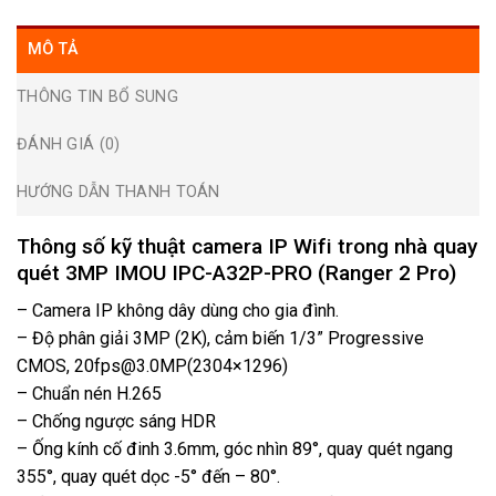
MÔ TẢ
THÔNG TIN BỔ SUNG
ĐÁNH GIÁ (0)
HƯỚNG DẪN THANH TOÁN
Thông số kỹ thuật camera IP Wifi trong nhà quay
quét 3MP IMOU IPC-A32P-PRO (Ranger 2 Pro)
– Camera IP không dây dùng cho gia đình.
– Độ phân giải 3MP (2K), cảm biến 1/3” Progressive
CMOS, 20fps@3.0MP(2304×1296)
– Chuẩn nén H.265
– Chống ngược sáng HDR
– Ống kính cố đinh 3.6mm, góc nhìn 89°, quay quét ngang
355°, quay quét dọc -5° đến – 80°.