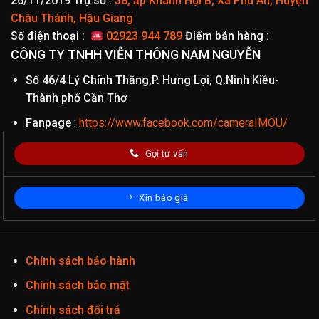
26/11/2019
Trụ sở :
38, ấp Khánh Hội B, Xã Phú An, Huyện
Châu Thành, Hậu Giang
Số điện thoại :
02923 944 789
Điểm bán hàng :
CÔNG TY TNHH VIỄN THÔNG NAM NGUYỄN
Số 46/4 Lý Chính Thắng,P. Hưng Lợi, Q.Ninh Kiều-
Thành phố Cần Thơ
Fanpage
:
https://www.facebook.com/cameraIMOU/
Gọi tư vấn
Xin báo giá
Chính sách bảo hành
Chính sách bảo mật
Chính sách đổi trả