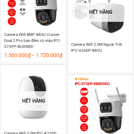
HẾT HÀNG
Camera Wifi 8MP iMOU Cruiser
Dual 2 Pro ban đêm có màu IPC-
Camera Wifi 2.0M Ngoài Trời
S7XFP-8U0WED
IPC-G26EP-IMOU
Khoảng
1.500.000
₫
–
1.720.000
₫
giá:
từ
1.500.000₫
đến
1.720.000₫
HẾT HÀNG
Camera Wifi 2.0M IPC-A22EP-