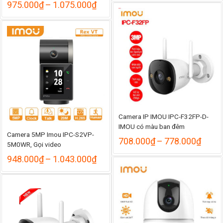
Khoảng
từ
975.000
₫
–
1.075.000
₫
giá:
685.
từ
đến
975.000₫
749.
đến
1.075.000₫
Camera IP IMOU IPC-F32FP-D-
IMOU có màu ban đêm
Camera 5MP Imou IPC-S2VP-
Khoả
708.000
₫
–
778.000
₫
5M0WR, Gọi video
giá:
Khoảng
từ
948.000
₫
–
1.043.000
₫
giá:
708.
từ
đến
948.000₫
778.
đến
1.043.000₫