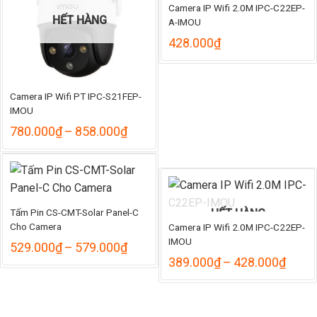
Camera IP Wifi 2.0M IPC-C22EP-
HẾT HÀNG
A-IMOU
428.000
₫
Camera IP Wifi PT IPC-S21FEP-
IMOU
Khoảng
780.000
₫
–
858.000
₫
giá:
từ
780.000₫
đến
858.000₫
HẾT HÀNG
Tấm Pin CS-CMT-Solar Panel-C
Cho Camera
Camera IP Wifi 2.0M IPC-C22EP-
IMOU
Khoảng
529.000
₫
–
579.000
₫
giá:
Khoả
389.000
₫
–
428.000
₫
từ
giá:
529.000₫
từ
đến
389.
579.000₫
đến