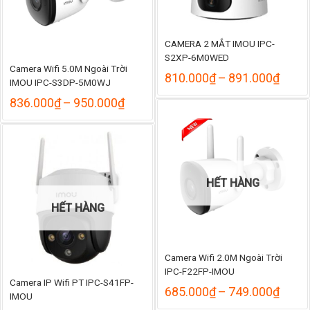
CAMERA 2 MẮT IMOU IPC-
S2XP-6M0WED
Camera Wifi 5.0M Ngoài Trời
Khoả
810.000
₫
–
891.000
₫
IMOU IPC-S3DP-5M0WJ
giá:
Khoảng
từ
836.000
₫
–
950.000
₫
giá:
810.
từ
đến
836.000₫
891.
đến
950.000₫
HẾT HÀNG
HẾT HÀNG
Camera Wifi 2.0M Ngoài Trời
IPC-F22FP-IMOU
Camera IP Wifi PT IPC-S41FP-
Khoả
685.000
₫
–
749.000
₫
IMOU
giá: