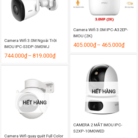
Camera Wifi 3.0M IPC-A32EP-
IMOU (2K)
Camera Wifi 3.0M Ngoài Trời
Khoả
405.000
₫
–
465.000
₫
IMOU IPC-S3DP-3M0WJ
giá:
Khoảng
744.000
₫
–
819.000
₫
từ
giá:
405.
từ
đến
744.000₫
465.
đến
819.000₫
HẾT HÀNG
HẾT HÀNG
CAMERA 2 MẮT IMOU IPC-
S2XP-10M0WED
Camera Wifi quay quét Full Color