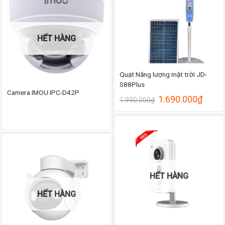
1.109.000₫
HẾT HÀNG
Quạt Năng lượng mặt trời JD-
S88Plus
Camera IMOU IPC-D42P
Giá
Giá
1.690.000
₫
1.990.000
₫
gốc
hiện
là:
tại
1.990.000₫.
là:
1.690
HẾT HÀNG
HẾT HÀNG