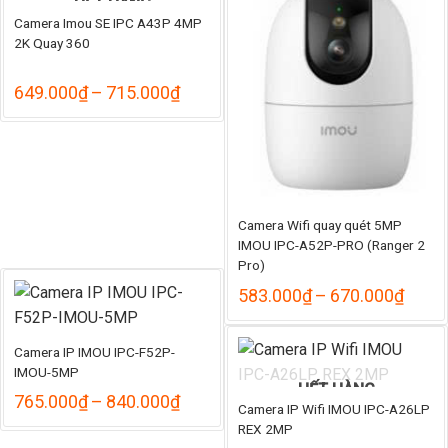
HẾT HÀNG
Camera Imou SE IPC A43P 4MP
2K Quay 360
Khoảng
649.000
₫
–
715.000
₫
giá:
từ
649.000₫
đến
715.000₫
Camera Wifi quay quét 5MP
IMOU IPC-A52P-PRO (Ranger 2
Pro)
Khoả
583.000
₫
–
670.000
₫
giá:
từ
583.
Camera IP IMOU IPC-F52P-
đến
IMOU-5MP
670.
HẾT HÀNG
Khoảng
765.000
₫
–
840.000
₫
Camera IP Wifi IMOU IPC-A26LP
giá:
REX 2MP
từ