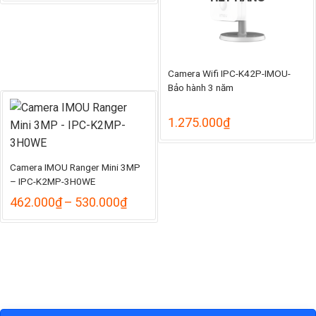
từ
985.000₫
đến
1.130.000₫
Camera Wifi IPC-K42P-IMOU-
Bảo hành 3 năm
1.275.000
₫
Camera IMOU Ranger Mini 3MP
– IPC-K2MP-3H0WE
Khoảng
462.000
₫
–
530.000
₫
giá:
từ
462.000₫
đến
530.000₫