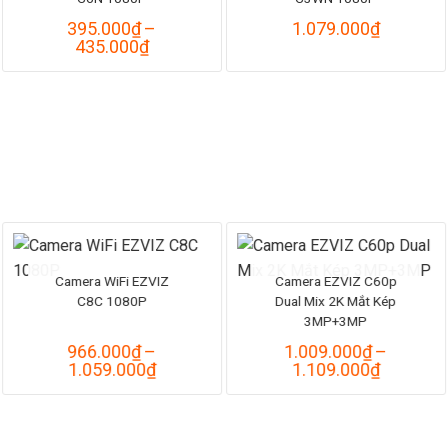
395.000
₫
–
1.079.000
₫
Khoảng
435.000
₫
giá:
từ
395.000₫
đến
435.000₫
Camera WiFi EZVIZ
Camera EZVIZ C60p
C8C 1080P
Dual Mix 2K Mắt Kép
3MP+3MP
966.000
₫
–
1.009.000
₫
–
Khoảng
Khoảng
1.059.000
₫
1.109.000
₫
giá:
giá:
từ
từ
966.000₫
1.009.0
đến
đến