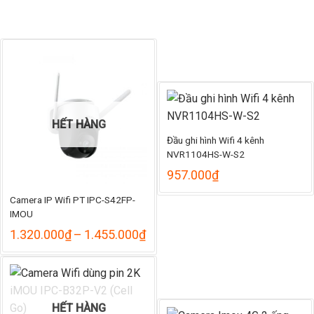
HẾT HÀNG
Đầu ghi hình Wifi 4 kênh
NVR1104HS-W-S2
957.000
₫
Camera IP Wifi PT IPC-S42FP-
IMOU
Khoảng
1.320.000
₫
–
1.455.000
₫
giá:
từ
1.320.000₫
đến
1.455.000₫
HẾT HÀNG