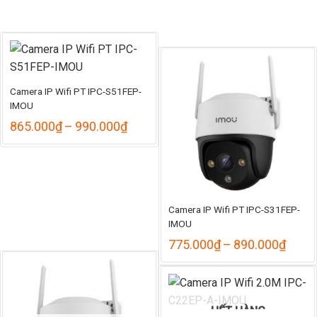
1
Camera IP Wifi PT IPC-S51FEP-
IMOU
Khoảng
865.000
₫
–
990.000
₫
giá:
từ
865.000₫
đến
990.000₫
Camera IP Wifi PT IPC-S31FEP-
IMOU
Khoả
775.000
₫
–
890.000
₫
giá:
từ
775.
đến
890.
HẾT HÀNG