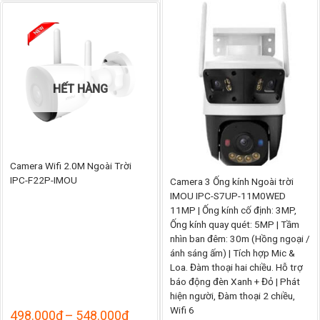
từ
798.
1.335.000₫
đến
đến
878.
1.530.000₫
HẾT HÀNG
Camera Wifi 2.0M Ngoài Trời
IPC-F22P-IMOU
Camera 3 Ống kính Ngoài trời
IMOU IPC-S7UP-11M0WED
11MP | Ống kính cố định: 3MP,
Ống kính quay quét: 5MP | Tầm
nhìn ban đêm: 30m (Hồng ngoại /
ánh sáng ấm) | Tích hợp Mic &
Loa. Đàm thoại hai chiều. Hỗ trợ
báo động đèn Xanh + Đỏ | Phát
hiện người, Đàm thoại 2 chiều,
Wifi 6
Khoảng
498.000
₫
–
548.000
₫