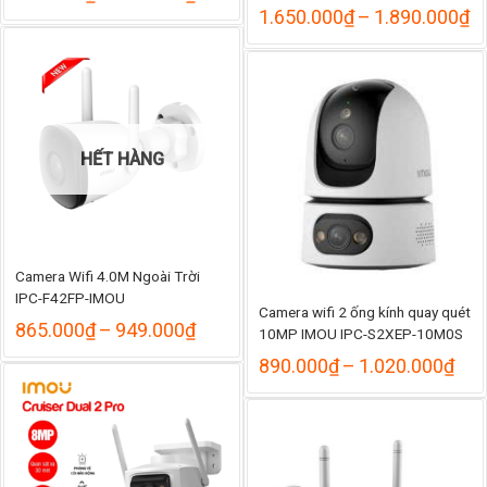
giá:
K
1.650.000
₫
–
1.890.000
₫
từ
gi
498.000₫
từ
đến
1
548.000₫
đ
1
HẾT HÀNG
Camera Wifi 4.0M Ngoài Trời
IPC-F42FP-IMOU
Camera wifi 2 ống kính quay quét
Khoảng
865.000
₫
–
949.000
₫
10MP IMOU IPC-S2XEP-10M0S
giá:
Kho
890.000
₫
–
1.020.000
₫
từ
giá:
865.000₫
từ
đến
890
949.000₫
đến
1.0