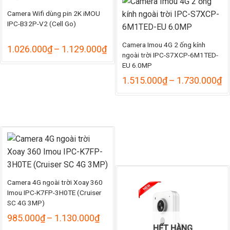
Camera Wifi dùng pin 2K iMOU
IPC-B32P-V2 (Cell Go)
Camera Imou 4G 2 ống kính
Khoảng
1.026.000
₫
–
1.129.000
₫
ngoài trời IPC-S7XCP-6M1TED-
giá:
EU 6.0MP
từ
1.026.000₫
K
1.515.000
₫
–
1.730.000
₫
đến
gi
1.129.000₫
từ
1
đ
1
Camera 4G ngoài trời Xoay 360
Imou IPC-K7FP-3H0TE (Cruiser
SC 4G 3MP)
Khoảng
985.000
₫
–
1.130.000
₫
giá:
HẾT HÀNG