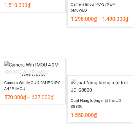
Camera Imou IPC-S7XEP-
1.510.000
₫
6M0WED
K
1.298.000
₫
–
1.490.000
₫
gi
từ
1
đ
1
HẾT HÀNG
Camera Wifi IMOU 4.0M IPC-IPC-
A42P-IMOU
Khoảng
570.000
₫
–
627.000
₫
Quạt Năng lượng mặt trời JD-
giá:
S8800
từ
570.000₫
1.550.000
₫
đến
627.000₫