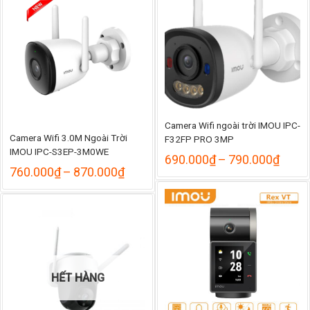
đến
900.
1.440.000₫
Camera Wifi ngoài trời IMOU IPC-
Camera Wifi 3.0M Ngoài Trời
F32FP PRO 3MP
IMOU IPC-S3EP-3M0WE
Khoả
690.000
₫
–
790.000
₫
Khoảng
giá:
760.000
₫
–
870.000
₫
giá:
từ
từ
690.
760.000₫
đến
đến
790.
870.000₫
HẾT HÀNG