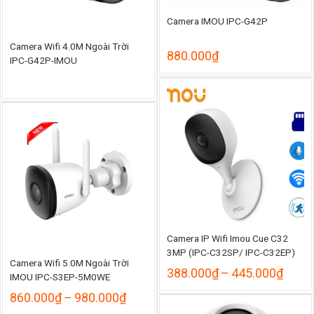
Camera IMOU IPC-G42P
Camera Wifi 4.0M Ngoài Trời
880.000
₫
IPC-G42P-IMOU
Camera IP Wifi Imou Cue C32
3MP (IPC-C32SP/ IPC-C32EP)
Camera Wifi 5.0M Ngoài Trời
Khoả
388.000
₫
–
445.000
₫
IMOU IPC-S3EP-5M0WE
giá:
Khoảng
860.000
₫
–
980.000
₫
từ
giá:
388.