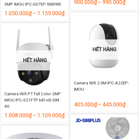
Khoả
900.000
₫
–
990.000
₫
5MP iMOU IPC-GS7EP-5M0WE
giá:
Khoảng
từ
1.050.000
₫
–
1.155.000
₫
giá:
900.
từ
đến
1.050.000₫
990.
đến
1.155.000₫
HẾT HÀNG
HẾT HÀNG
Camera Wifi 2.0M IPC-A22EP-
IMOU
Camera Wifi PT Full Color 2MP
iMOU IPC-S21FTP kết nối SIM
Khoả
405.000
₫
–
445.000
₫
4G
giá:
Khoảng
1.008.000
₫
–
1.109.000
₫
từ
giá:
405.
từ
đến
1.008.000₫
445.
đến