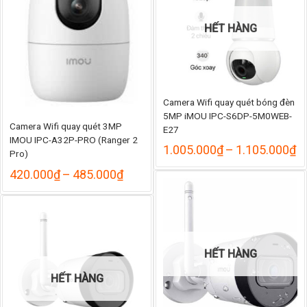
HẾT HÀNG
Camera Wifi quay quét bóng đèn
5MP iMOU IPC-S6DP-5M0WEB-
Camera Wifi quay quét 3MP
E27
IMOU IPC-A32P-PRO (Ranger 2
K
1.005.000
₫
–
1.105.000
₫
Pro)
gi
Khoảng
từ
420.000
₫
–
485.000
₫
giá:
1
từ
đ
420.000₫
1
đến
485.000₫
HẾT HÀNG
HẾT HÀNG