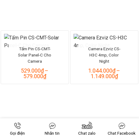
1.059.000₫
1.109.0
Tấm Pin CS-CMT-
Camera Ezviz CS-
Solar Panel-C Cho
H3C 4mp, Color
Camera
Night
529.000
₫
–
1.044.000
₫
–
Khoảng
Khoảng
579.000
₫
1.149.000
₫
giá:
giá:
từ
từ
529.000₫
1.044.0
đến
đến
579.000₫
1.149.0
Gọi điện
Nhắn tin
Chat zalo
Chat Facebook