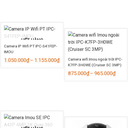
428.
HẾT HÀNG
Camera IP Wifi PT IPC-S41FEP-
IMOU
Camera wifi Imou ngoài trời IPC-
Khoảng
1.050.000
₫
–
1.155.000
₫
giá:
K7FP-3H0WE (Cruiser SC 3MP)
từ
Khoả
875.000
₫
–
965.000
₫
1.050.000₫
giá:
đến
từ
1.155.000₫
875.
đến
965.