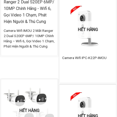
594.
đến
655.
HẾT HÀNG
Camera Wifi IMOU 2 Mắt Ranger
2 Dual S20EP 6MP/ 10MP Chính
Hãng – Wifi 6, Gọi Video 1 Chạm,
Phát Hiện Người & Thú Cưng
Camera Wifi IPC-K22P-IMOU
HẾT HÀNG
HẾT HÀNG