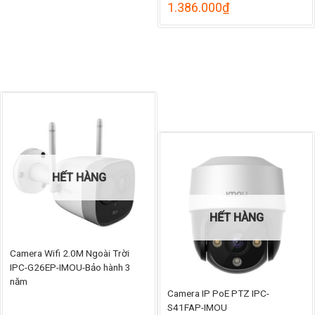
765.000₫
1.386.000
₫
đến
840.000₫
HẾT HÀNG
HẾT HÀNG
Camera Wifi 2.0M Ngoài Trời
IPC-G26EP-IMOU-Bảo hành 3
năm
Camera IP PoE PTZ IPC-
S41FAP-IMOU