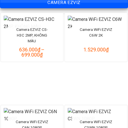
CAMERA EZVIZ
Camera EZVIZ CS-
Camera WiFi EZVIZ
H3C 2MP, KHÔNG
C6W 2K
MÀU
636.000
₫
–
1.529.000
₫
Khoảng
699.000
₫
giá:
từ
636.000₫
đến
699.000₫
Camera WiFi EZVIZ
Camera WiFi EZVIZ
C6N 1080P
C3WN 1080P