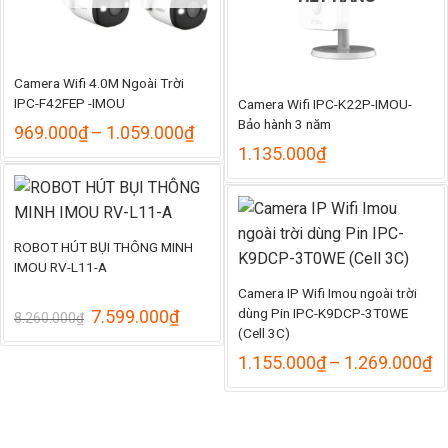
Camera Wifi 4.0M Ngoài Trời
IPC-F42FEP -IMOU
Camera Wifi IPC-K22P-IMOU-
Bảo hành 3 năm
Khoảng
969.000
₫
–
1.059.000
₫
giá:
1.135.000
₫
từ
969.000₫
đến
1.059.000₫
ROBOT HÚT BỤI THÔNG MINH
IMOU RV-L11-A
Camera IP Wifi Imou ngoài trời
dùng Pin IPC-K9DCP-3T0WE
Giá
Giá
7.599.000
₫
8.260.000
₫
gốc
hiện
(Cell 3C)
là:
tại
K
1.155.000
₫
–
1.269.000
₫
8.260.000₫.
là:
gi
7.599.000₫.
từ
1
đ