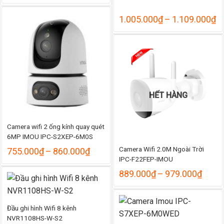
K
1.005.000
₫
–
1.109.000
₫
gi
từ
1
đ
1
HẾT HÀNG
Camera wifi 2 ống kính quay quét
6MP IMOU IPC-S2XEP-6M0S
Camera Wifi 2.0M Ngoài Trời
Khoảng
755.000
₫
–
860.000
₫
giá:
IPC-F22FEP-IMOU
từ
Khoả
889.000
₫
–
979.000
₫
755.000₫
giá:
đến
từ
860.000₫
889.
Đầu ghi hình Wifi 8 kênh
đến
979.
NVR1108HS-W-S2