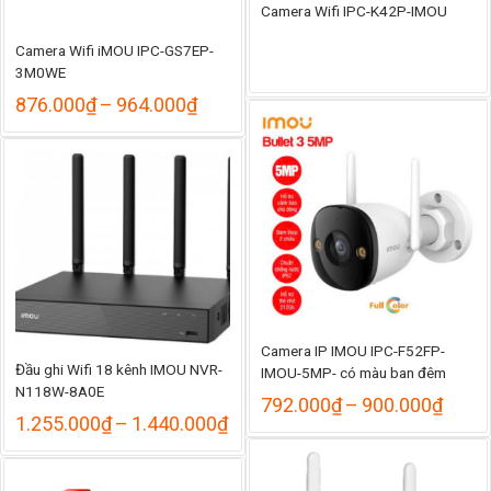
Camera Wifi IPC-K42P-IMOU
Camera Wifi iMOU IPC-GS7EP-
3M0WE
Khoảng
876.000
₫
–
964.000
₫
giá:
từ
876.000₫
đến
964.000₫
Camera IP IMOU IPC-F52FP-
Đầu ghi Wifi 18 kênh IMOU NVR-
IMOU-5MP- có màu ban đêm
N118W-8A0E
Khoả
792.000
₫
–
900.000
₫
Khoảng
giá:
1.255.000
₫
–
1.440.000
₫
giá:
từ
từ
792.
1.255.000₫
đến