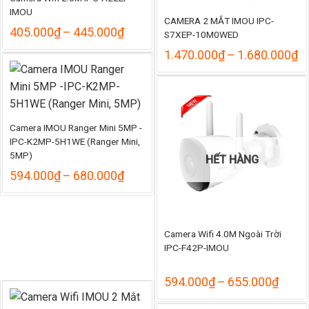
IMOU
CAMERA 2 MẮT IMOU IPC-
Khoảng
405.000
₫
–
445.000
₫
S7XEP-10M0WED
giá:
K
1.470.000
₫
–
1.680.000
₫
từ
gi
405.000₫
từ
đến
1
445.000₫
đ
1
Camera IMOU Ranger Mini 5MP -
IPC-K2MP-5H1WE (Ranger Mini,
5MP)
HẾT HÀNG
Khoảng
594.000
₫
–
680.000
₫
giá:
từ
594.000₫
đến
Camera Wifi 4.0M Ngoài Trời
680.000₫
IPC-F42P-IMOU
Khoả
594.000
₫
–
655.000
₫
giá:
từ