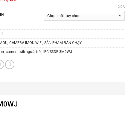
XÓA
NH
-1
IMOU
,
CAMERA IMOU WIFI
,
SẢN PHẨM BÁN CHẠY
thơ
,
camera wifi ngoài trời
,
IPC-S3DP-3M0WJ
N
3M0WJ