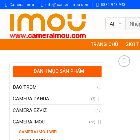
Skip
Camera Imou
info@cameraimou.com
0839 943 943
to
content
Tìm
kiếm:
TRANG CHỦ
GIỚI 
DANH MỤC SẢN PHẨM
BÁO TRỘM
(5)
CAMERA DAHUA
(7)
CAMERA EZVIZ
(46)
CAMERA IMOU
(88)
CAMERA IMOU WIFI