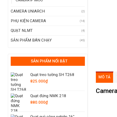
CAMERA IP IMOU
CAMERA UNIARCH
(2)
PHỤ KIỆN CAMERA
(14)
QUẠT NLMT
(4)
SẢN PHẨM BÁN CHẠY
(45)
SẢN PHẨM NỔI BẬT
Quạt treo tường SH T268
MÔ TẢ
825.000
₫
Camera
Quạt đứng NMK 218
880.000
₫
Quạt quỳ công nghiệp 16"