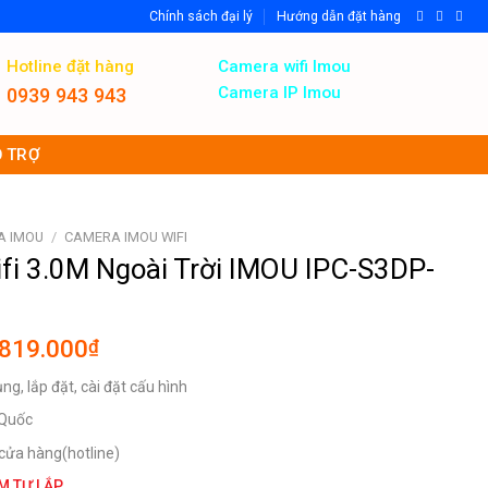
Chính sách đại lý
Hướng dẫn đặt hàng
Hotline đặt hàng
Camera wifi Imou
Camera IP Imou
0939 943 943
 TRỢ
A IMOU
/
CAMERA IMOU WIFI
fi 3.0M Ngoài Trời IMOU IPC-S3DP-
Khoảng
819.000
₫
giá:
g, lắp đặt, cài đặt cấu hình
từ
744.000₫
 Quốc
đến
, cửa hàng(hotline)
819.000₫
M TỰ LẮP