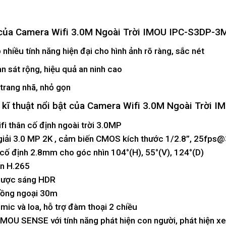
của Camera Wifi 3.0M Ngoài Trời IMOU IPC-S3DP-
 nhiều tính năng hiện đại cho hình ảnh rõ ràng, sắc nét
 sát rộng, hiệu quả an ninh cao
 trang nhã, nhỏ gọn
 kĩ thuật nổi bật của Camera Wifi 3.0M Ngoài Trờ
i thân cố định ngoài trời 3.0MP
 giải 3.0 MP 2K , cảm biến CMOS kích thước 1/2.8”, 25f
 cố định 2.8mm cho góc nhìn 104°(H), 55°(V), 124°(D)
én H.265
gược sáng HDR
hồng ngoại 30m
 mic và loa, hỗ trợ đàm thoại 2 chiều
 IMOU SENSE với tính năng phát hiện con người, phát hiện x