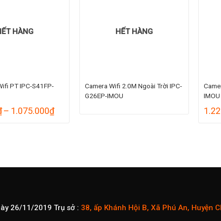
HẾT HÀNG
HẾT HÀNG
Wifi PT IPC-S41FP-
Camera Wifi 2.0M Ngoài Trời IPC-
Camer
G26EP-IMOU
IMOU
Khoảng
₫
–
1.075.000
₫
1.22
giá:
từ
975.000₫
đến
1.075.000₫
gày 26/11/2019
Trụ sở :
38, ấp Khánh Hội B, Xã Phú An, Huyện 