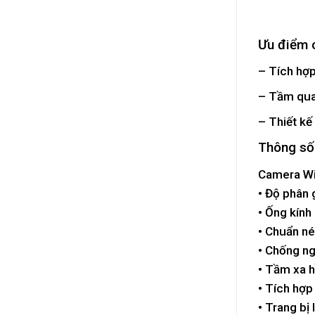
Ưu điểm 
– Tích hợp
– Tầm quan
– Thiết kế
Thông số
Camera Wif
• Độ phân
• Ống kính
• Chuẩn n
• Chống n
• Tầm xa 
• Tích hợp
• Trang bị