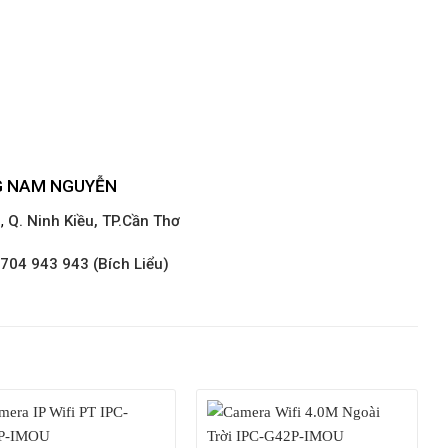
G NAM NGUYỄN
i
,
Q. Ninh Kiều, TP.Cần Thơ
704 943 943 (Bích Liểu)