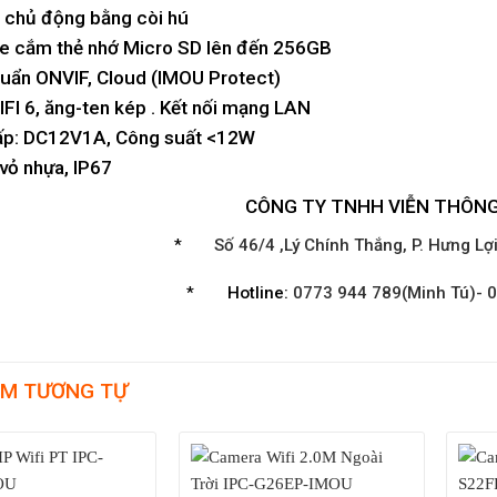
 chủ động bằng còi hú
he cắm thẻ nhớ Micro SD lên đến 256GB
huẩn ONVIF, Cloud (IMOU Protect)
WIFI 6, ăng-ten kép . Kết nối mạng LAN
ấp: DC12V1A, Công suất <12W
 vỏ nhựa, IP67
CÔNG TY TNHH VIỄN THÔN
*
Số 46/4 ,Lý Chính Thắng, P. Hưng Lợ
*
Hotline:
0773 944 789(Minh Tú)- 0
M TƯƠNG TỰ