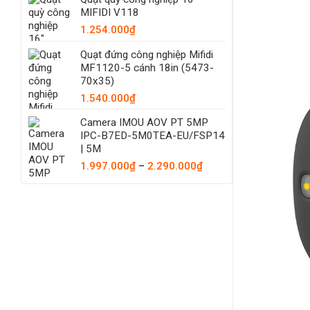
MIFIDI V118
1.254.000
₫
Quạt đứng công nghiệp Mifidi
MF1120-5 cánh 18in (5473-
70x35)
1.540.000
₫
Camera IMOU AOV PT 5MP
IPC-B7ED-5M0TEA-EU/FSP14
| 5M
Khoảng
1.997.000
₫
–
2.290.000
₫
giá:
từ
1.997.000₫
đến
2.290.000₫