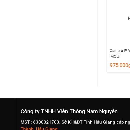
HÀNG
HẾT HÀNG
Ngoài Trời IPC-
Camera Wifi 2.0M Ngoài Trời IPC-
Camera IP 
F22FP-IMOU
IMOU
Khoảng
Khoảng
55.000
₫
685.000
₫
–
749.000
₫
975.000
giá:
giá:
từ
từ
594.000₫
685.000₫
đến
đến
655.000₫
749.000₫
Công ty TNHH Viễn Thông Nam Nguyễn
MST : 6300321703. Sở KH&ĐT Tỉnh Hậu Giang cấp n
Thành, Hậu Giang