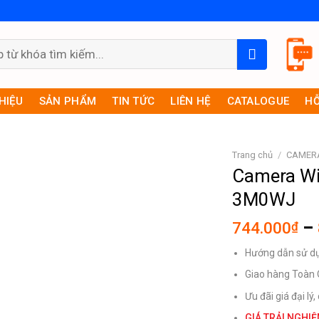
THIỆU
SẢN PHẨM
TIN TỨC
LIÊN HỆ
CATALOGUE
HỖ
Trang chủ
/
CAMER
Camera Wi
3M0WJ
744.000
–
₫
Hướng dẫn sử dụn
Giao hàng Toàn
Ưu đãi giá đại lý
GIÁ TRẢI NGHIỆ