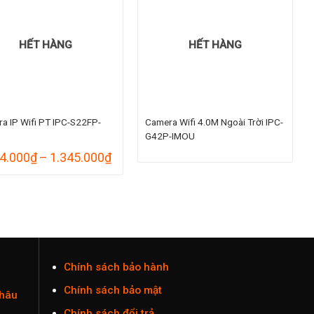
HẾT HÀNG
HẾT HÀNG
a IP Wifi PT IPC-S22FP-
Camera Wifi 4.0M Ngoài Trời IPC-
G42P-IMOU
Khoảng
4.000
₫
–
1.345.000
₫
giá:
từ
1.224.000₫
đến
1.345.000₫
Chính sách bảo hành
Chính sách bảo mật
Châu
Chính sách đổi trả