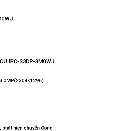
3M0WJ
i IMOU IPC-S3DP-3M0WJ
ps@3.0MP(2304×1296)
e, phát hiện chuyển động