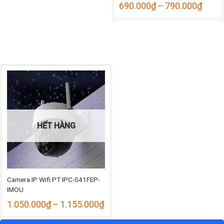
1.005.000₫
Khoả
690.000
₫
–
790.000
₫
đến
giá:
1.109.000₫
từ
690.
đến
790.
HẾT HÀNG
Camera IP Wifi PT IPC-S41FEP-
IMOU
Khoảng
1.050.000
₫
–
1.155.000
₫
giá:
từ