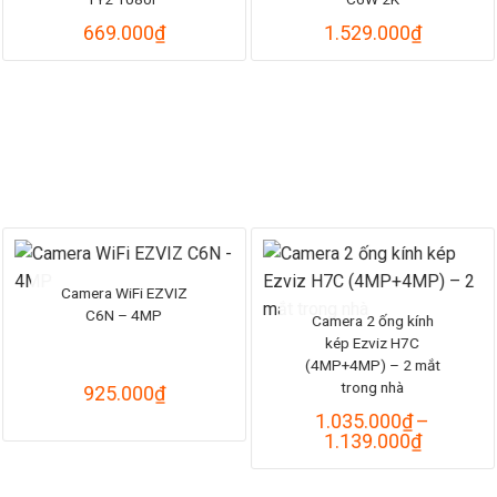
669.000
₫
1.529.000
₫
Camera WiFi EZVIZ
C6N – 4MP
Camera 2 ống kính
kép Ezviz H7C
(4MP+4MP) – 2 mắt
trong nhà
925.000
₫
1.035.000
₫
–
Khoảng
1.139.000
₫
giá:
từ