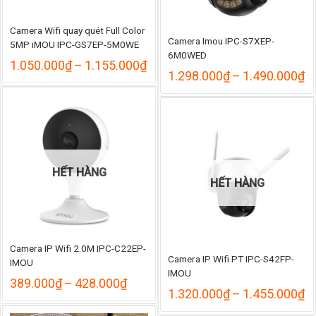
Camera Wifi quay quét Full Color
Camera Imou IPC-S7XEP-
5MP iMOU IPC-GS7EP-5M0WE
6M0WED
Khoảng
1.050.000
₫
–
1.155.000
₫
K
1.298.000
₫
–
1.490.000
₫
giá:
gi
từ
từ
1.050.000₫
1
đến
đ
1.155.000₫
1
HẾT HÀNG
HẾT HÀNG
Camera IP Wifi 2.0M IPC-C22EP-
Camera IP Wifi PT IPC-S42FP-
IMOU
IMOU
Khoảng
389.000
₫
–
428.000
₫
K
1.320.000
₫
–
1.455.000
₫
giá:
gi
từ