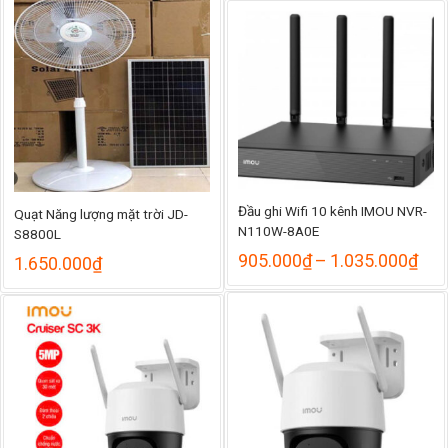
từ
389.000₫
1
đến
đ
428.000₫
1
Đầu ghi Wifi 10 kênh IMOU NVR-
Quạt Năng lượng mặt trời JD-
N110W-8A0E
S8800L
Kho
905.000
₫
–
1.035.000
₫
1.650.000
₫
giá:
từ
905
đến
1.0