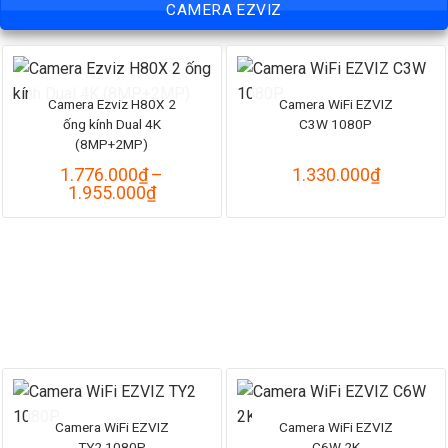
CAMERA EZVIZ
1.050.000₫
đến
1.155.000₫
Camera Ezviz H80X 2
Camera WiFi EZVIZ
ống kính Dual 4K
C3W 1080P
(8MP+2MP)
1.776.000
₫
–
1.330.000
₫
Khoảng
1.955.000
₫
giá:
từ
1.776.000₫
đến
1.955.000₫
Camera WiFi EZVIZ
Camera WiFi EZVIZ
TY2 1080P
C6W 2K