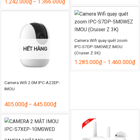
Khoảng
1.242.000
₫
–
1.366.000
₫
giá:
từ
1.242.000₫
đến
1.366.000₫
Camera Wifi quay quét zoom
IPC-S7DP-5M0WEZ IMOU
HẾT HÀNG
(Cruiser Z 3K)
K
1.285.000
₫
–
1.460.000
₫
gi
từ
1
Camera Wifi 2.0M IPC-A22EP-
đ
IMOU
1
Khoảng
405.000
₫
–
445.000
₫
giá:
từ
405.000₫
đến
445.000₫
CAMERA 2 MẮT IMOU IPC-