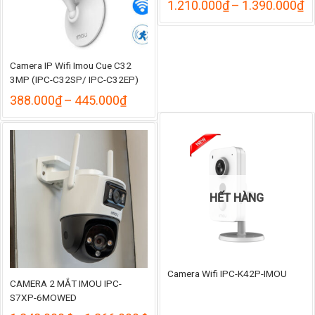
K
1.210.000
₫
–
1.390.000
₫
gi
từ
1
đ
Camera IP Wifi Imou Cue C32
1
3MP (IPC-C32SP/ IPC-C32EP)
Khoảng
388.000
₫
–
445.000
₫
giá:
từ
388.000₫
đến
445.000₫
HẾT HÀNG
Camera Wifi IPC-K42P-IMOU
CAMERA 2 MẮT IMOU IPC-
S7XP-6MOWED