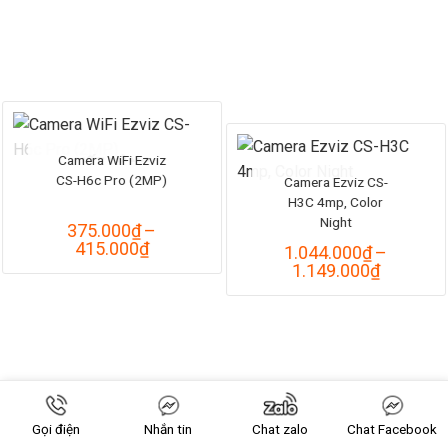
1.035.0
đến
1.139.0
Camera WiFi Ezviz
HẾT HÀNG
CS-H6c Pro (2MP)
Camera Ezviz CS-
H3C 4mp, Color
Night
375.000
₫
–
Khoảng
415.000
₫
1.044.000
₫
–
giá:
Khoảng
1.149.000
₫
từ
giá:
375.000₫
từ
đến
1.044.0
415.000₫
đến
1.149.0
Gọi điện
Nhắn tin
Chat zalo
Chat Facebook