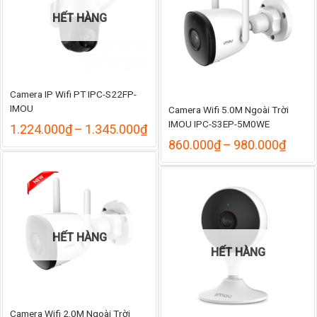
HẾT HÀNG
Camera IP Wifi PT IPC-S22FP-
IMOU
Camera Wifi 5.0M Ngoài Trời
IMOU IPC-S3EP-5M0WE
Khoảng
1.224.000
₫
–
1.345.000
₫
giá:
Khoả
860.000
₫
–
980.000
₫
từ
giá:
1.224.000₫
từ
đến
860.
1.345.000₫
đến
980.
HẾT HÀNG
HẾT HÀNG
Camera Wifi 2.0M Ngoài Trời