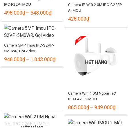
IPC-F22P-IMOU
Camera IP Wifi 2.0M IPC-C22EP-
A-IMOU
Khoảng
498.000
₫
–
548.000
₫
giá:
428.000
₫
từ
498.000₫
đến
548.000₫
Camera 5MP Imou IPC-S2VP-
5M0WR, Gọi video
Khoảng
948.000
₫
–
1.043.000
₫
HẾT HÀNG
giá:
từ
948.000₫
đến
1.043.000₫
Camera Wifi 4.0M Ngoài Trời
IPC-F42FP-IMOU
Khoả
865.000
₫
–
949.000
₫
giá:
từ
865.
đến