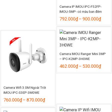
Camera IP IMOU IPC-F52FP-
IMOU-5MP- có màu ban đêm
Khoả
792.000
₫
–
900.000
₫
giá:
từ
792.
đến
900.
Camera IMOU Ranger Mini 3MP
– IPC-K2MP-3H0WE
Khoả
462.000
₫
–
530.000
₫
giá:
từ
462.
đến
Camera Wifi 3.0M Ngoài Trời
530.
IMOU IPC-S3EP-3M0WE
Khoảng
760.000
₫
–
870.000
₫
giá:
từ