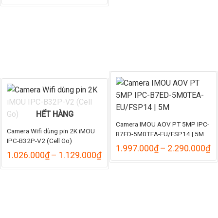
giá:
từ
từ
649.
798.000₫
đến
đến
715.
878.000₫
HẾT HÀNG
Camera IMOU AOV PT 5MP IPC-
Camera Wifi dùng pin 2K iMOU
B7ED-5M0TEA-EU/FSP14 | 5M
IPC-B32P-V2 (Cell Go)
K
1.997.000
₫
–
2.290.000
₫
Khoảng
1.026.000
₫
–
1.129.000
₫
gi
giá:
từ
từ
1
1.026.000₫
đ
đến
2
1.129.000₫