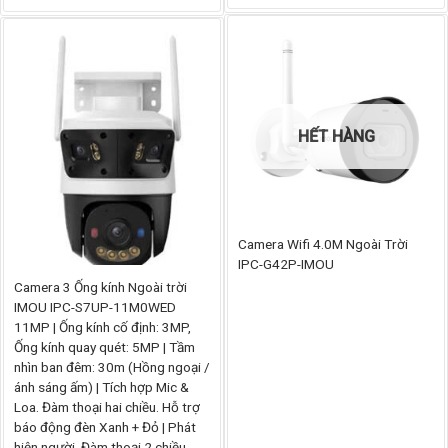
giá:
từ
836.
đến
950.
HẾT HÀNG
Camera Wifi 4.0M Ngoài Trời
IPC-G42P-IMOU
Camera 3 Ống kính Ngoài trời
IMOU IPC-S7UP-11M0WED
11MP | Ống kính cố định: 3MP,
Ống kính quay quét: 5MP | Tầm
nhìn ban đêm: 30m (Hồng ngoại /
ánh sáng ấm) | Tích hợp Mic &
Loa. Đàm thoại hai chiều. Hỗ trợ
báo động đèn Xanh + Đỏ | Phát
hiện người, Đàm thoại 2 chiều,