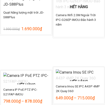
HẾT HÀNG
Quạt Năng lượng mặt trời JD-
Camera Wifi 2.0M Ngoài Trời
S88Plus
IPC-G26EP-IMOU-Bảo hành 3
năm
Giá
Giá
1.690.000
₫
1.990.000
₫
gốc
hiện
là:
tại
1.990.000₫.
là:
1.690.000₫.
HẾT HÀNG
HẾT HÀNG
Camera Imou SE IPC A43P 4MP
Camera IP PoE PTZ IPC-
2K Quay 360
S21FAP-IMOU
Khoả
649.000
₫
–
715.000
₫
Khoảng
798.000
₫
–
878.000
₫
giá: