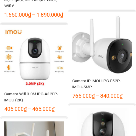
Wifi 6
Khoảng
1.650.000
₫
–
1.890.000
₫
giá:
từ
1.650.000₫
đến
1.890.000₫
Camera IP IMOU IPC-F52P-
IMOU-5MP
Camera Wifi 3.0M IPC-A32EP-
Khoả
765.000
₫
–
840.000
₫
IMOU (2K)
giá:
từ
Khoảng
405.000
₫
–
465.000
₫
765.
giá:
đến
từ
840.
405.000₫
đến
465.000₫