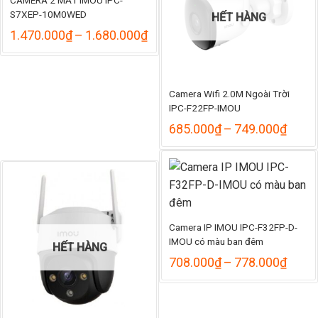
S7XEP-10M0WED
HẾT HÀNG
Khoảng
1.470.000
₫
–
1.680.000
₫
giá:
từ
1.470.000₫
đến
Camera Wifi 2.0M Ngoài Trời
1.680.000₫
IPC-F22FP-IMOU
Khoả
685.000
₫
–
749.000
₫
giá:
từ
685.
đến
749.
Camera IP IMOU IPC-F32FP-D-
IMOU có màu ban đêm
HẾT HÀNG
Khoả
708.000
₫
–
778.000
₫
giá:
từ
708.
đến