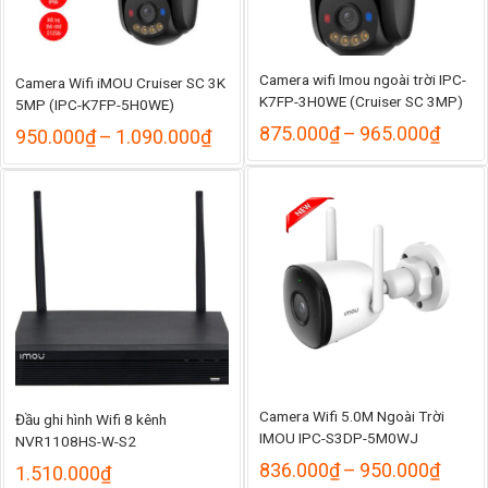
Camera wifi Imou ngoài trời IPC-
Camera Wifi iMOU Cruiser SC 3K
K7FP-3H0WE (Cruiser SC 3MP)
5MP (IPC-K7FP-5H0WE)
Khoả
875.000
₫
–
965.000
₫
Khoảng
950.000
₫
–
1.090.000
₫
giá:
giá:
từ
từ
875.
950.000₫
đến
đến
965.
1.090.000₫
Camera Wifi 5.0M Ngoài Trời
Đầu ghi hình Wifi 8 kênh
IMOU IPC-S3DP-5M0WJ
NVR1108HS-W-S2
Khoả
836.000
₫
–
950.000
₫
1.510.000
₫