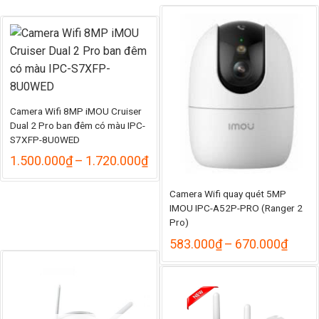
Camera Wifi 8MP iMOU Cruiser
Dual 2 Pro ban đêm có màu IPC-
S7XFP-8U0WED
Khoảng
1.500.000
₫
–
1.720.000
₫
giá:
từ
Camera Wifi quay quét 5MP
1.500.000₫
IMOU IPC-A52P-PRO (Ranger 2
đến
1.720.000₫
Pro)
Khoả
583.000
₫
–
670.000
₫
giá:
từ
583.
đến
670.