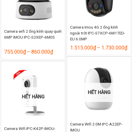
Camera Imou 4G 2 ống kính
Camera wifi 2 ống kính quay quét
ngoài trời IPC-S7XCP-6M1TED-
6MP IMOU IPC-S2XEP-6M0S
EU 6.0MP
K
1.515.000
₫
–
1.730.000
₫
Khoảng
755.000
₫
–
860.000
₫
gi
giá:
từ
từ
1
755.000₫
đ
đến
1
860.000₫
HẾT HÀNG
HẾT HÀNG
Camera Wifi 2.0M IPC-A22EP-
Camera Wifi IPC-K42P-IMOU-
IMOU