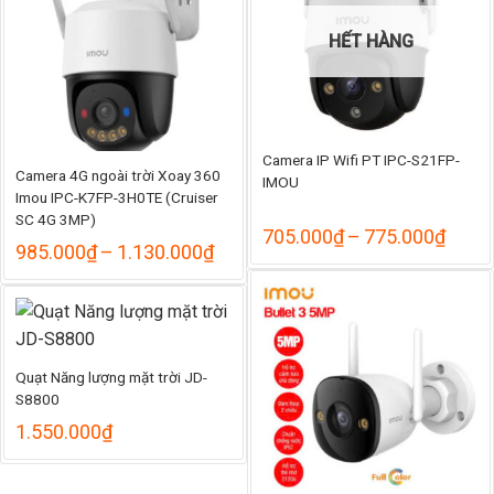
HẾT HÀNG
Camera IP Wifi PT IPC-S21FP-
Camera 4G ngoài trời Xoay 360
IMOU
Imou IPC-K7FP-3H0TE (Cruiser
SC 4G 3MP)
Khoả
705.000
₫
–
775.000
₫
Khoảng
985.000
₫
–
1.130.000
₫
giá:
giá:
từ
từ
705.
985.000₫
đến
đến
775.
1.130.000₫
Quạt Năng lượng mặt trời JD-
S8800
1.550.000
₫