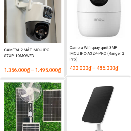
Camera Wifi quay quét 3MP
CAMERA 2 MẮT IMOU IPC-
IMOU IPC-A32P-PRO (Ranger 2
S7XP-10MOWED
Pro)
Khoả
420.000
₫
–
485.000
₫
Khoảng
1.356.000
₫
–
1.495.000
₫
giá:
giá:
từ
từ
420.
1.356.000₫
đến
đến
485.
1.495.000₫