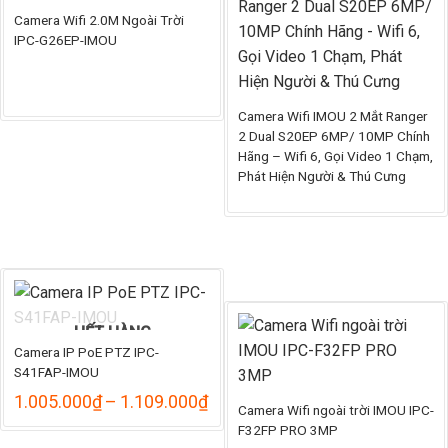
HẾT HÀNG
949.
Camera Wifi 2.0M Ngoài Trời
IPC-G26EP-IMOU
Camera Wifi IMOU 2 Mắt Ranger
2 Dual S20EP 6MP/ 10MP Chính
Hãng – Wifi 6, Gọi Video 1 Chạm,
Phát Hiện Người & Thú Cưng
HẾT HÀNG
Camera IP PoE PTZ IPC-
S41FAP-IMOU
Khoảng
1.005.000
₫
–
1.109.000
₫
Camera Wifi ngoài trời IMOU IPC-
giá:
F32FP PRO 3MP
từ