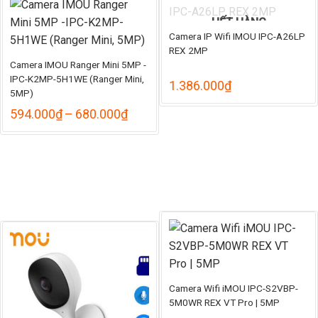
760.000₫
đến
HẾT HÀNG
870.000₫
Camera IP Wifi IMOU IPC-A26LP
REX 2MP
Camera IMOU Ranger Mini 5MP -
IPC-K2MP-5H1WE (Ranger Mini,
1.386.000
₫
5MP)
Khoảng
594.000
₫
–
680.000
₫
giá:
từ
594.000₫
đến
680.000₫
Camera Wifi iMOU IPC-S2VBP-
5M0WR REX VT Pro | 5MP