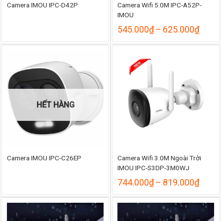
Camera IMOU IPC-D42P
Camera Wifi 5.0M IPC-A52P-
IMOU
Khoả
545.000
₫
–
625.000
₫
giá:
từ
545.
đến
625.
HẾT HÀNG
Camera IMOU IPC-C26EP
Camera Wifi 3.0M Ngoài Trời
IMOU IPC-S3DP-3M0WJ
Khoả
744.000
₫
–
819.000
₫
giá:
từ
744.
đến