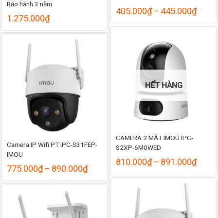
Bảo hành 3 năm
Khoả
405.000
₫
–
445.000
₫
1.275.000
₫
giá:
từ
405.
đến
445.
HẾT HÀNG
CAMERA 2 MẮT IMOU IPC-
Camera IP Wifi PT IPC-S31FEP-
S2XP-6M0WED
IMOU
Khoả
810.000
₫
–
891.000
₫
Khoảng
775.000
₫
–
890.000
₫
giá:
giá:
từ
từ
810.
775.000₫
đến
đến
891.
890.000₫