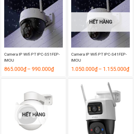
819.
HẾT HÀNG
Camera IP Wifi PT IPC-S51FEP-
Camera IP Wifi PT IPC-S41FEP-
IMOU
IMOU
Khoảng
K
865.000
₫
–
990.000
₫
1.050.000
₫
–
1.155.000
₫
giá:
gi
từ
từ
865.000₫
1
đến
đ
990.000₫
1
HẾT HÀNG