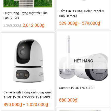
Tấm Pin CS-CMT-Solar Panel-C
Quạt Năng lượng mặt trời Blue
Cho Camera
Fan (20W)
Khoả
529.000
₫
–
579.000
₫
Giá
Giá
2.012.000
₫
2.368.000
₫
giá:
gốc
hiện
từ
là:
tại
529.
2.368.000₫.
là:
đến
2.012.000₫.
579.
HẾT HÀNG
Camera IMOU IPC-G42P
Camera wifi 2 ống kính quay quét
10MP IMOU IPC-S2XEP-10M0S
880.000
₫
Khoảng
890.000
₫
–
1.020.000
₫
giá: