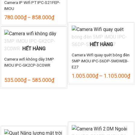
Camera IP Wifi PT IPC-S21FEP-
778.
IMOU
Khoảng
780.000
₫
–
858.000
₫
giá:
từ
780.000₫
đến
858.000₫
HẾT HÀNG
HẾT HÀNG
Camera Wifi quay quét bóng đèn
Camera wifi không dây 3MP
5MP iMOU IPC-S6DP-5M0WEB-
IMOU IPC-GK2CP-3C0WR
E27
K
1.005.000
₫
–
1.105.000
₫
Khoảng
535.000
₫
–
585.000
₫
gi
giá:
từ
từ
1
535.000₫
đ
đến
1
585.000₫