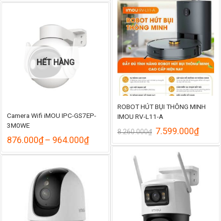
từ
890.000₫
đến
1.020.000₫
HẾT HÀNG
ROBOT HÚT BỤI THÔNG MINH
Camera Wifi iMOU IPC-GS7EP-
IMOU RV-L11-A
3M0WE
Giá
Giá
7.599.000
₫
8.260.000
₫
Khoảng
gốc
hiện
876.000
₫
–
964.000
₫
giá:
là:
tại
từ
8.260.000₫.
là:
876.000₫
7.599
đến
964.000₫