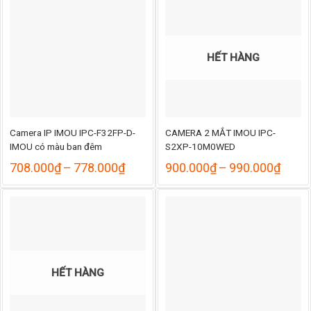
đ
000₫
2
HẾT HÀNG
Camera IP IMOU IPC-F32FP-D-
CAMERA 2 MẮT IMOU IPC-
IMOU có màu ban đêm
S2XP-10M0WED
Khoảng
Khoả
708.000
₫
–
778.000
₫
900.000
₫
–
990.000
₫
giá:
giá:
từ
từ
708.000₫
900.
đến
đến
778.000₫
990.
HẾT HÀNG