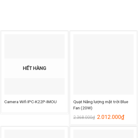
HẾT HÀNG
Camera Wifi IPC-K22P-IMOU
Quạt Năng lượng mặt trời Blue
Fan (20W)
Giá
Giá
2.012.000
₫
2.368.000
₫
gốc
hiện
là:
tại
2.368.000₫.
là: