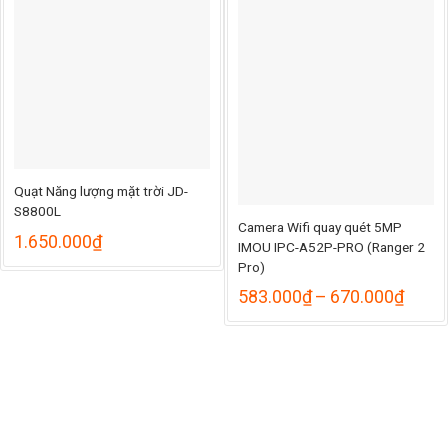
2.012
Quạt Năng lượng mặt trời JD-
S8800L
Camera Wifi quay quét 5MP
1.650.000
₫
IMOU IPC-A52P-PRO (Ranger 2
Pro)
Khoả
583.000
₫
–
670.000
₫
giá:
từ
583.
đến
670.