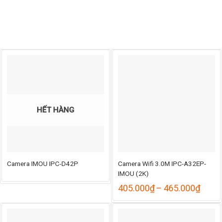
HẾT HÀNG
Camera IMOU IPC-D42P
Camera Wifi 3.0M IPC-A32EP-
IMOU (2K)
Khoả
405.000
₫
–
465.000
₫
giá:
từ
405.