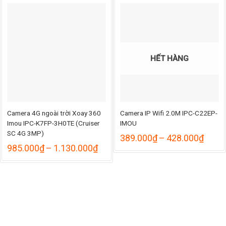
HẾT HÀNG
Camera 4G ngoài trời Xoay 360
Camera IP Wifi 2.0M IPC-C22EP-
Imou IPC-K7FP-3H0TE (Cruiser
IMOU
SC 4G 3MP)
Khoả
389.000
₫
–
428.000
₫
giá:
Khoảng
985.000
₫
–
1.130.000
₫
từ
giá:
389.
từ
đến
985.000₫
428.
đến
1.130.000₫