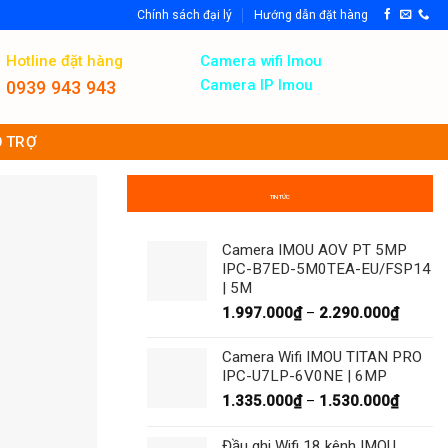
Chính sách đại lý
Hướng dẫn đặt hàng
Hotline đặt hàng
Camera wifi Imou
Camera IP Imou
0939 943 943
 TRỢ
TIN TỨC
Camera IMOU AOV PT 5MP
IPC-B7ED-5M0TEA-EU/FSP14
| 5M
Khoản
1.997.000
₫
–
2.290.000
₫
giá:
từ
Camera Wifi IMOU TITAN PRO
1.997.
IPC-U7LP-6V0NE | 6MP
đến
Khoản
1.335.000
₫
–
1.530.000
₫
2.290.
giá:
từ
Đầu ghi Wifi 18 kênh IMOU