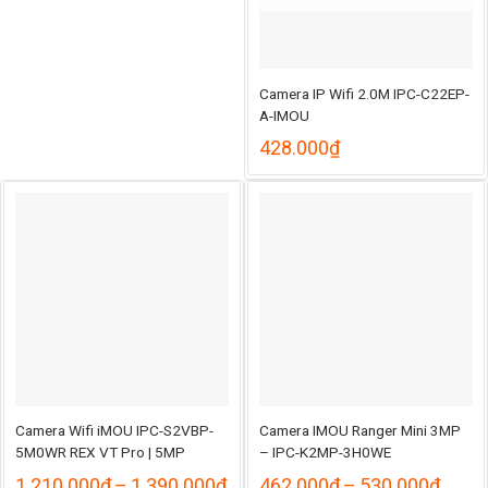
Camera IP Wifi 2.0M IPC-C22EP-
A-IMOU
428.000
₫
Camera Wifi iMOU IPC-S2VBP-
Camera IMOU Ranger Mini 3MP
5M0WR REX VT Pro | 5MP
– IPC-K2MP-3H0WE
hoảng
Khoảng
Khoả
1.210.000
₫
–
1.390.000
₫
462.000
₫
–
530.000
₫