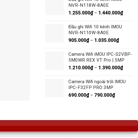
1.335.
NVR-N118W-8A0E
đến
Khoản
1.255.000
₫
–
1.440.000
₫
1.530.
giá:
từ
Đầu ghi Wifi 10 kênh IMOU
1.255.
NVR-N110W-8A0E
đến
Khoảng
905.000
₫
–
1.035.000
₫
1.440.
giá:
từ
Camera Wifi iMOU IPC-S2VBP-
905.000
5M0WR REX VT Pro | 5MP
đến
Khoản
1.210.000
₫
–
1.390.000
₫
1.035.00
giá:
từ
Camera Wifi ngoài trời IMOU
1.210.
IPC-F32FP PRO 3MP
đến
Khoảng
690.000
₫
–
790.000
₫
1.390.
giá:
từ
690.000₫
đến
790.000₫