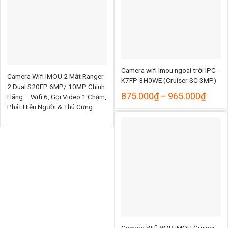
Camera wifi Imou ngoài trời IPC-
Camera Wifi IMOU 2 Mắt Ranger
K7FP-3H0WE (Cruiser SC 3MP)
2 Dual S20EP 6MP/ 10MP Chính
ng
Khoả
875.000
₫
–
965.000
₫
Hãng – Wifi 6, Gọi Video 1 Chạm,
giá:
Phát Hiện Người & Thú Cưng
từ
000₫
875.
đến
000₫
965.