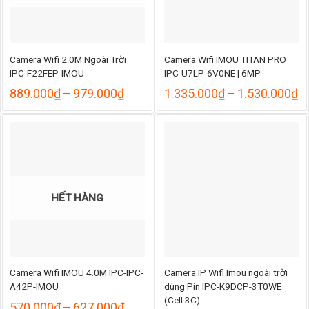
Camera Wifi 2.0M Ngoài Trời
Camera Wifi IMOU TITAN PRO
IPC-F22FEP-IMOU
IPC-U7LP-6V0NE | 6MP
Khoảng
K
889.000
₫
–
979.000
₫
1.335.000
₫
–
1.530.000
₫
giá:
gi
từ
từ
889.000₫
1
đến
đ
979.000₫
1
HẾT HÀNG
Camera Wifi IMOU 4.0M IPC-IPC-
Camera IP Wifi Imou ngoài trời
A42P-IMOU
dùng Pin IPC-K9DCP-3T0WE
(Cell 3C)
ng
Khoảng
570.000
₫
–
627.000
₫