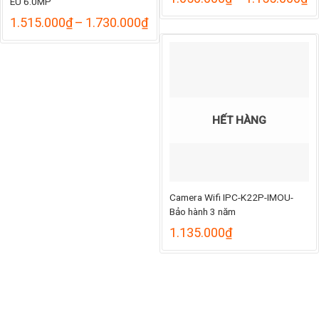
EU 6.0MP
gi
Khoảng
1.515.000
₫
–
1.730.000
₫
từ
giá:
1
từ
đ
1.515.000₫
1
đến
1.730.000₫
HẾT HÀNG
Camera Wifi IPC-K22P-IMOU-
Bảo hành 3 năm
1.135.000
₫