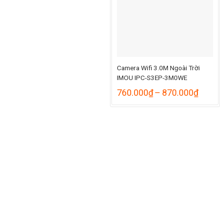
Camera Wifi 3.0M Ngoài Trời
IMOU IPC-S3EP-3M0WE
Khoả
760.000
₫
–
870.000
₫
giá:
từ
760.
đến
870.