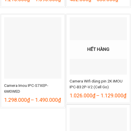
á:
giá:
giá:
từ
từ
.050.000₫
1.210.000₫
462.
ến
đến
đến
.155.000₫
1.390.000₫
530.
HẾT HÀNG
Camera Wifi dùng pin 2K iMOU
Camera Imou IPC-S7XEP-
IPC-B32P-V2 (Cell Go)
6M0WED
K
1.026.000
₫
–
1.129.000
₫
Khoảng
1.298.000
₫
–
1.490.000
₫
gi
giá:
từ
từ
1
1.298.000₫
đ
đến
1
1.490.000₫