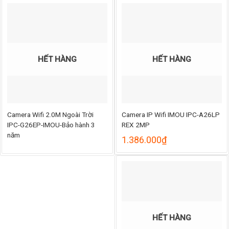
HẾT HÀNG
HẾT HÀNG
Camera Wifi 2.0M Ngoài Trời
Camera IP Wifi IMOU IPC-A26LP
IPC-G26EP-IMOU-Bảo hành 3
REX 2MP
năm
ng
1.386.000
₫
000₫
000₫
HẾT HÀNG