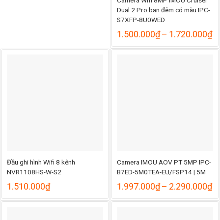
Camera Wifi 8MP iMOU Cruiser
Dual 2 Pro ban đêm có màu IPC-
S7XFP-8U0WED
K
1.500.000
₫
–
1.720.000
₫
gi
từ
1
đ
1
Đầu ghi hình Wifi 8 kênh
Camera IMOU AOV PT 5MP IPC-
NVR1108HS-W-S2
B7ED-5M0TEA-EU/FSP14 | 5M
ng
K
1.510.000
₫
1.997.000
₫
–
2.290.000
₫
gi
từ
000₫
1