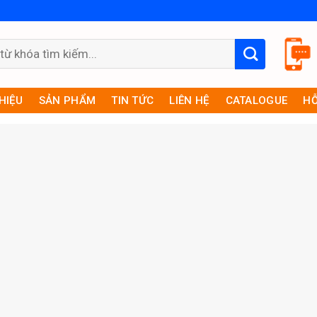
THIỆU
SẢN PHẨM
TIN TỨC
LIÊN HỆ
CATALOGUE
HỖ