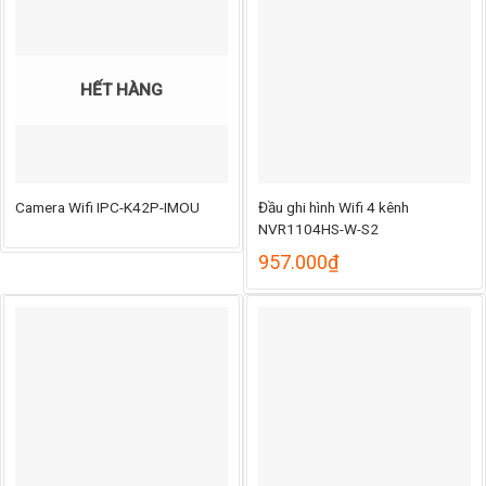
.000₫.
đến
465.
HẾT HÀNG
Camera Wifi IPC-K42P-IMOU
Đầu ghi hình Wifi 4 kênh
NVR1104HS-W-S2
957.000
₫
ng
000₫
000₫