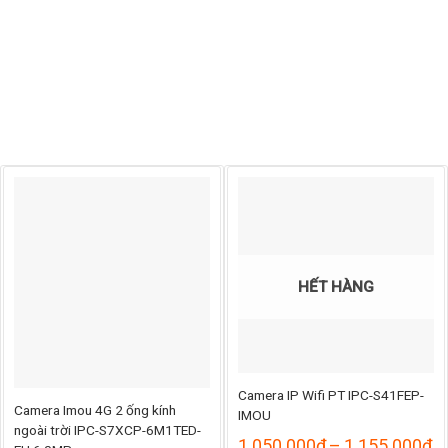
HẾT HÀNG
Camera IP Wifi PT IPC-S41FEP-
Camera Imou 4G 2 ống kính
IMOU
ngoài trời IPC-S7XCP-6M1TED-
K
1.050.000
₫
–
1.155.000
₫