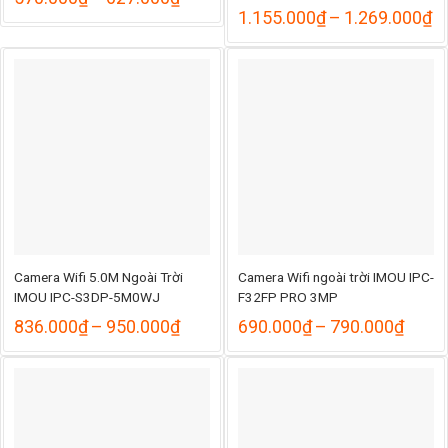
giá:
K
1.155.000
₫
–
1.269.000
₫
từ
gi
000₫
570.000₫
từ
đến
1
000₫
627.000₫
đ
1
Camera Wifi 5.0M Ngoài Trời
Camera Wifi ngoài trời IMOU IPC-
IMOU IPC-S3DP-5M0WJ
F32FP PRO 3MP
hoảng
Khoảng
Khoả
836.000
₫
–
950.000
₫
690.000
₫
–
790.000
₫
á:
giá:
giá:
từ
từ
.026.000₫
836.000₫
690.
ến
đến
đến
.129.000₫
950.000₫
790.