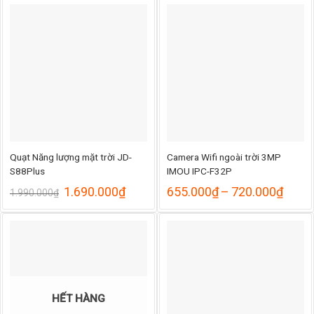
Quạt Năng lượng mặt trời JD-
Camera Wifi ngoài trời 3MP
S88Plus
IMOU IPC-F32P
Giá
Giá
Khoả
1.690.000
₫
655.000
₫
–
720.000
₫
1.990.000
₫
gốc
hiện
giá:
là:
tại
từ
1.990.000₫.
là:
655.
1.690.000₫.
đến
720.
HẾT HÀNG