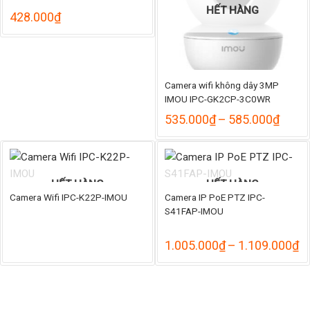
HẾT HÀNG
428.000
₫
Camera wifi không dây 3MP
IMOU IPC-GK2CP-3C0WR
ng
Khoả
535.000
₫
–
585.000
₫
giá:
từ
000₫
535.
đến
000₫
585.
HẾT HÀNG
HẾT HÀNG
Camera Wifi IPC-K22P-IMOU
Camera IP PoE PTZ IPC-
S41FAP-IMOU
K
1.005.000
₫
–
1.109.000
₫
gi
từ
1
đ
1