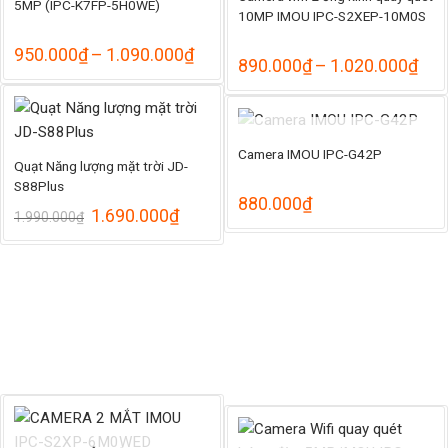
5MP (IPC-K7FP-5H0WE)
10MP IMOU IPC-S2XEP-10M0S
hoảng
Khoảng
950.000
₫
–
1.090.000
₫
Kho
890.000
₫
–
1.020.000
₫
á:
giá:
giá:
từ
từ
.155.000₫
950.000₫
890
ến
đến
đến
.269.000₫
1.090.000₫
HẾT HÀNG
1.0
Camera IMOU IPC-G42P
Quạt Năng lượng mặt trời JD-
S88Plus
880.000
₫
Giá
Giá
1.690.000
₫
1.990.000
₫
gốc
hiện
là:
tại
1.990.000₫.
là:
1.690.000₫.