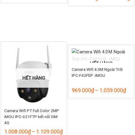
giá:
gi
000₫
từ
từ
875.000₫
1
000₫
đến
đ
965.000₫
1
HẾT HÀNG
Camera Wifi 4.0M Ngoài Trời
IPC-F42FEP -IMOU
HẾT HÀNG
Kho
969.000
₫
–
1.059.000
₫
ng
giá:
từ
969
000₫
Camera Wifi PT Full Color 2MP
đến
1.0
iMOU IPC-S21FTP kết nối SIM
000₫
4G
Khoảng
1.008.000
₫
–
1.109.000
₫