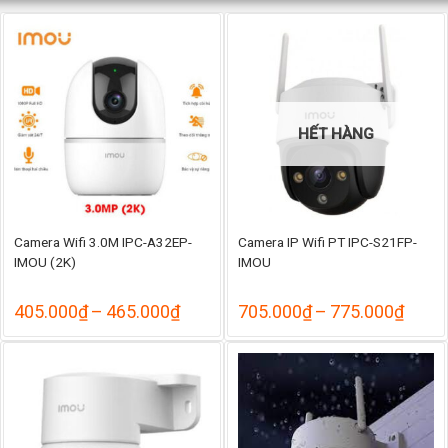
HẾT HÀNG
Camera Wifi 3.0M IPC-A32EP-
Camera IP Wifi PT IPC-S21FP-
IMOU (2K)
IMOU
Khoảng
Khoả
405.000
₫
–
465.000
₫
705.000
₫
–
775.000
₫
giá:
giá:
từ
từ
405.000₫
705.
đến
đến
465.000₫
775.