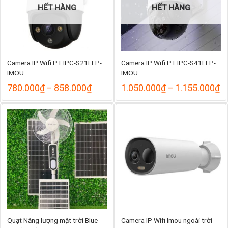
HẾT HÀNG
HẾT HÀNG
Camera IP Wifi PT IPC-S21FEP-
Camera IP Wifi PT IPC-S41FEP-
IMOU
IMOU
Khoảng
K
780.000
₫
–
858.000
₫
1.050.000
₫
–
1.155.000
₫
giá:
gi
từ
từ
780.000₫
1
đến
đ
858.000₫
1
Quạt Năng lượng mặt trời Blue
Camera IP Wifi Imou ngoài trời