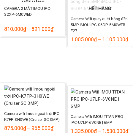
HẾT HÀNG
CAMERA 2 MẮT IMOU IPC-
HẾT HÀNG
S2XP-6M0WED
Camera Wifi quay quét bóng đèn
5MP iMOU IPC-S6DP-5M0WEB-
Khoảng
810.000
₫
–
891.000
₫
E27
giá:
hoảng
K
từ
1.005.000
₫
–
1.105.000
₫
á:
gi
810.000₫
từ
đến
.210.000₫
1
891.000₫
ến
đ
.390.000₫
1
Camera wifi Imou ngoài trời IPC-
Camera Wifi IMOU TITAN PRO
K7FP-3H0WE (Cruiser SC 3MP)
ng
IPC-U7LP-6V0NE | 6MP
Khoảng
875.000
₫
–
965.000
₫
K
1.335.000
₫
–
1.530.000
₫