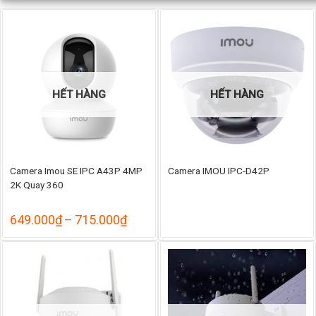
HẾT HÀNG
HẾT HÀNG
Camera Imou SE IPC A43P 4MP
Camera IMOU IPC-D42P
2K Quay 360
Khoảng
649.000
₫
–
715.000
₫
giá:
từ
649.000₫
đến
715.000₫