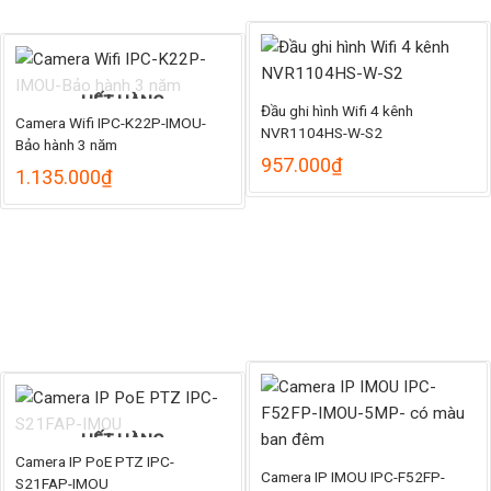
HẾT HÀNG
Đầu ghi hình Wifi 4 kênh
Camera Wifi IPC-K22P-IMOU-
NVR1104HS-W-S2
Bảo hành 3 năm
957.000
₫
ảng
1.135.000
₫
.000₫
35.000₫
HẾT HÀNG
Camera IP PoE PTZ IPC-
Camera IP IMOU IPC-F52FP-
S21FAP-IMOU