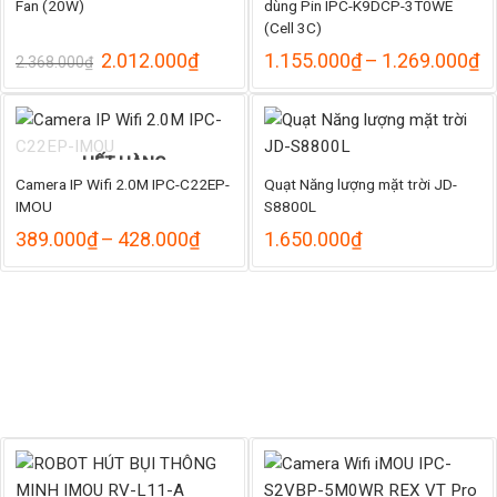
Fan (20W)
dùng Pin IPC-K9DCP-3T0WE
(Cell 3C)
Giá
Giá
K
2.012.000
₫
1.155.000
₫
–
1.269.000
₫
2.368.000
₫
gốc
hiện
gi
là:
tại
từ
2.368.000₫.
là:
1
2.012.000₫.
đ
1
HẾT HÀNG
Camera IP Wifi 2.0M IPC-C22EP-
Quạt Năng lượng mặt trời JD-
IMOU
S8800L
Khoảng
389.000
₫
–
428.000
₫
1.650.000
₫
giá:
từ
389.000₫
đến
428.000₫