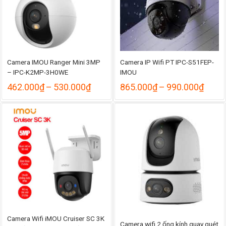
Camera IMOU Ranger Mini 3MP
Camera IP Wifi PT IPC-S51FEP-
– IPC-K2MP-3H0WE
IMOU
hoảng
Khoảng
Khoả
462.000
₫
–
530.000
₫
865.000
₫
–
990.000
₫
á:
giá:
giá:
từ
từ
.050.000₫
462.000₫
865.
ến
đến
đến
.155.000₫
530.000₫
990.
Camera Wifi iMOU Cruiser SC 3K
Camera wifi 2 ống kính quay quét