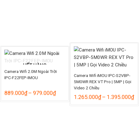
từ
á:
690.000₫
đến
.335.000₫
790.000₫
ến
.530.000₫
HẾT HÀNG
Camera Wifi 2.0M Ngoài Trời
Camera Wifi iMOU IPC-S2VBP-
IPC-F22FEP-IMOU
5M0WR REX VT Pro | 5MP | Gọi
Video 2 Chiều
ảng
Khoảng
889.000
₫
–
979.000
₫
K
1.265.000
₫
–
1.395.000
₫
giá:
gi
từ
từ
.000₫
889.000₫
1
đến
đ
59.000₫
979.000₫
1