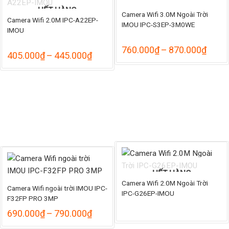
890.
860.000₫
HẾT HÀNG
Camera Wifi 3.0M Ngoài Trời
Camera Wifi 2.0M IPC-A22EP-
IMOU IPC-S3EP-3M0WE
IMOU
Khoả
760.000
₫
–
870.000
₫
Khoảng
405.000
₫
–
445.000
₫
giá:
giá:
hoảng
từ
từ
á:
760.
405.000₫
đến
đến
.005.000₫
870.
445.000₫
ến
.105.000₫
HẾT HÀNG
Camera Wifi 2.0M Ngoài Trời
Camera Wifi ngoài trời IMOU IPC-
IPC-G26EP-IMOU
F32FP PRO 3MP
Khoảng
690.000
₫
–
790.000
₫
giá:
hoảng