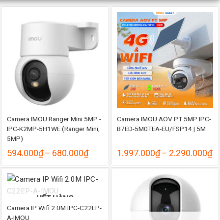
Camera IMOU Ranger Mini 5MP -
Camera IMOU AOV PT 5MP IPC-
IPC-K2MP-5H1WE (Ranger Mini,
B7ED-5M0TEA-EU/FSP14 | 5M
5MP)
ng
Khoảng
K
594.000
₫
–
680.000
₫
1.997.000
₫
–
2.290.000
₫
giá:
gi
từ
từ
000₫
594.000₫
1
đến
đ
000₫
680.000₫
2
HẾT HÀNG
Camera IP Wifi 2.0M IPC-C22EP-
A-IMOU