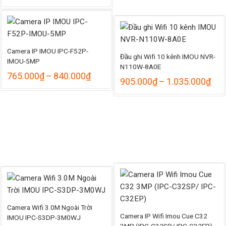
giá:
từ
1.008.000₫
đến
1.109.000₫
Camera IP IMOU IPC-F52P-
Đầu ghi Wifi 10 kênh IMOU NVR-
IMOU-5MP
N110W-8A0E
hoảng
Khoảng
765.000
₫
–
840.000
₫
Kho
905.000
₫
–
1.035.000
₫
á:
giá:
giá:
từ
từ
.298.000₫
765.000₫
905
ến
đến
đến
.490.000₫
840.000₫
1.0
Camera Wifi 3.0M Ngoài Trời
Camera IP Wifi Imou Cue C32
IMOU IPC-S3DP-3M0WJ
3MP (IPC-C32SP/ IPC-C32EP)