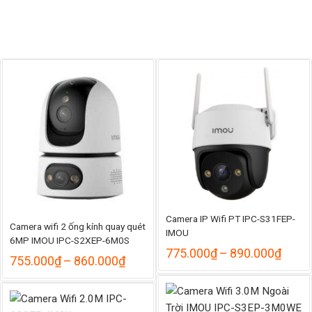
ảng
.000₫
20.000₫
Camera IP Wifi PT IPC-S31FEP-
Camera wifi 2 ống kính quay quét
IMOU
6MP IMOU IPC-S2XEP-6M0S
Khoả
775.000
₫
–
890.000
₫
Khoảng
755.000
₫
–
860.000
₫
giá:
giá:
từ
từ
775.
755.000₫
đến
đến