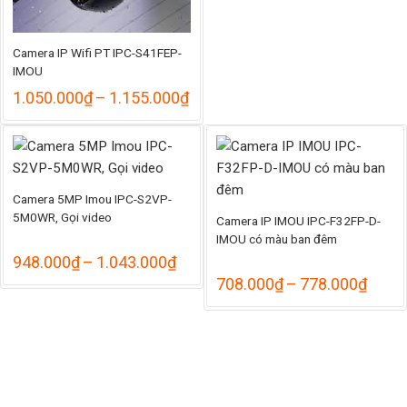
570.
đến
627.
Camera IP Wifi PT IPC-S41FEP-
IMOU
Khoảng
1.050.000
₫
–
1.155.000
₫
giá:
từ
1.050.000₫
đến
1.155.000₫
Camera 5MP Imou IPC-S2VP-
5M0WR, Gọi video
Camera IP IMOU IPC-F32FP-D-
IMOU có màu ban đêm
Khoảng
948.000
₫
–
1.043.000
₫
giá:
Khoả
708.000
₫
–
778.000
₫
từ
giá:
948.000₫
từ
đến
708.
1.043.000₫
đến
778.