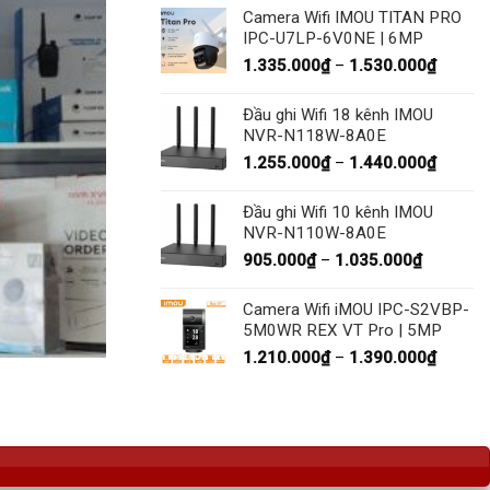
từ
Camera Wifi IMOU TITAN PRO
1.997.
IPC-U7LP-6V0NE | 6MP
đến
Khoản
1.335.000
₫
–
1.530.000
₫
2.290.
giá:
từ
Đầu ghi Wifi 18 kênh IMOU
1.335.
NVR-N118W-8A0E
đến
Khoản
1.255.000
₫
–
1.440.000
₫
1.530.
giá:
từ
Đầu ghi Wifi 10 kênh IMOU
1.255.
NVR-N110W-8A0E
đến
Khoảng
905.000
₫
–
1.035.000
₫
1.440.
giá:
từ
Camera Wifi iMOU IPC-S2VBP-
905.000
5M0WR REX VT Pro | 5MP
đến
Khoản
1.210.000
₫
–
1.390.000
₫
1.035.00
giá:
từ
1.210.
đến
1.390.