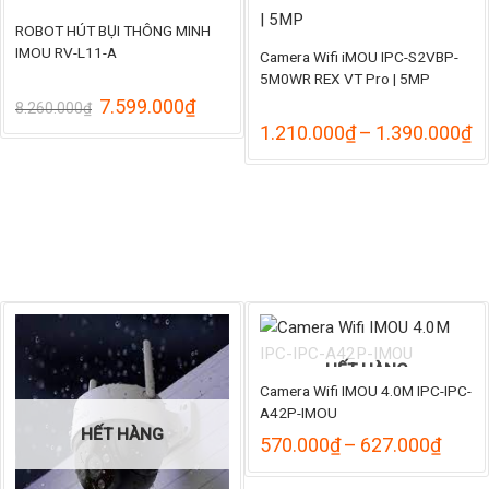
ROBOT HÚT BỤI THÔNG MINH
IMOU RV-L11-A
Camera Wifi iMOU IPC-S2VBP-
5M0WR REX VT Pro | 5MP
Giá
Giá
7.599.000
₫
8.260.000
₫
gốc
hiện
K
1.210.000
₫
–
1.390.000
₫
là:
tại
gi
8.260.000₫.
là:
từ
7.599.000₫.
1
đ
1
HẾT HÀNG
Camera Wifi IMOU 4.0M IPC-IPC-
A42P-IMOU
HẾT HÀNG
Khoả
570.000
₫
–
627.000
₫
giá:
từ