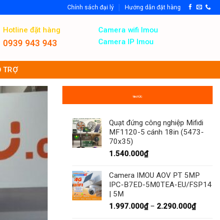
Chính sách đại lý
Hướng dẫn đặt hàng
Hotline đặt hàng
Camera wifi Imou
Camera IP Imou
0939 943 943
 TRỢ
TIN TỨC
Quạt đứng công nghiệp Mifidi
MF1120-5 cánh 18in (5473-
70x35)
1.540.000
₫
Camera IMOU AOV PT 5MP
IPC-B7ED-5M0TEA-EU/FSP14
| 5M
Khoản
1.997.000
₫
–
2.290.000
₫
giá: