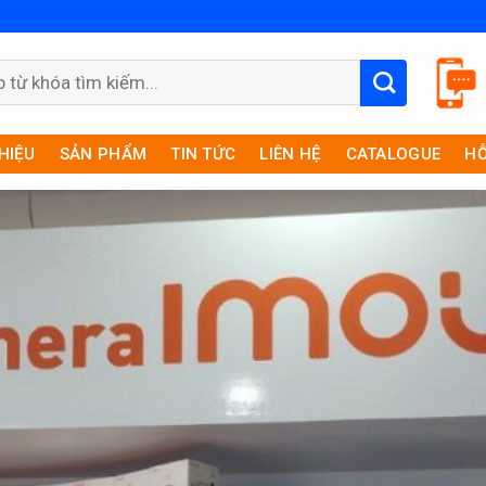
THIỆU
SẢN PHẨM
TIN TỨC
LIÊN HỆ
CATALOGUE
HỖ