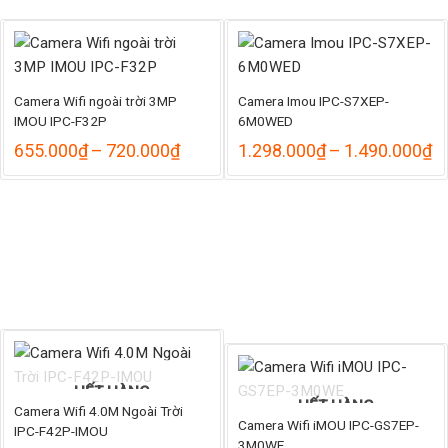
Camera Wifi ngoài trời 3MP
Camera Imou IPC-S7XEP-
IMOU IPC-F32P
6M0WED
Khoảng
K
655.000
₫
–
720.000
₫
1.298.000
₫
–
1.490.000
₫
giá:
gi
từ
từ
655.000₫
1
đến
đ
720.000₫
1
HẾT HÀNG
HẾT HÀNG
Camera Wifi 4.0M Ngoài Trời
Camera Wifi iMOU IPC-GS7EP-
IPC-F42P-IMOU
3M0WE