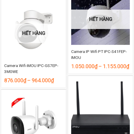
1
775.000₫
đến
890.000₫
HẾT HÀNG
HẾT HÀNG
Camera IP Wifi PT IPC-S41FEP-
IMOU
K
Camera Wifi iMOU IPC-GS7EP-
1.050.000
₫
–
1.155.000
₫
gi
3M0WE
từ
Khoảng
876.000
₫
–
964.000
₫
1
giá:
đ
từ
1
876.000₫
đến
964.000₫