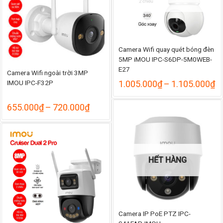
Camera Wifi quay quét bóng đèn
5MP iMOU IPC-S6DP-5M0WEB-
E27
Camera Wifi ngoài trời 3MP
K
IMOU IPC-F32P
1.005.000
₫
–
1.105.000
₫
gi
từ
Khoảng
655.000
₫
–
720.000
₫
1
giá:
đ
từ
1
655.000₫
đến
720.000₫
HẾT HÀNG
Camera IP PoE PTZ IPC-