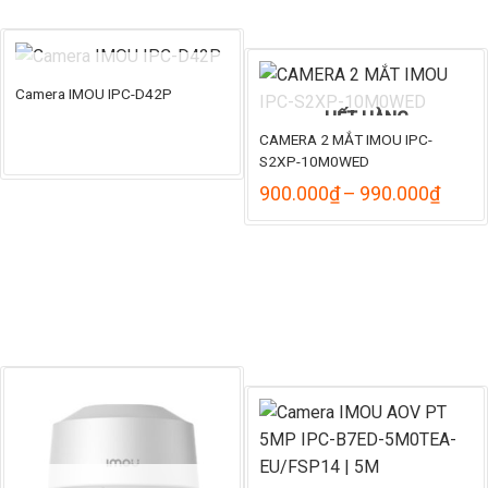
HẾT HÀNG
Camera IMOU IPC-D42P
HẾT HÀNG
CAMERA 2 MẮT IMOU IPC-
S2XP-10M0WED
Khoả
900.000
₫
–
990.000
₫
giá:
từ
900.
đến
990.