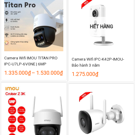
đến
đ
949.000₫
1
HẾT HÀNG
Camera Wifi IMOU TITAN PRO
Camera Wifi IPC-K42P-IMOU-
IPC-U7LP-6V0NE | 6MP
Bảo hành 3 năm
Khoảng
1.335.000
₫
–
1.530.000
₫
1.275.000
₫
giá:
từ
1.335.000₫
đến
1.530.000₫