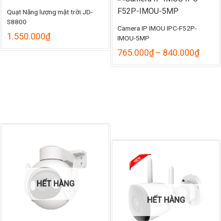
đ
Quạt Năng lượng mặt trời JD-
1
S8800
Camera IP IMOU IPC-F52P-
1.550.000
₫
IMOU-5MP
Khoả
765.000
₫
–
840.000
₫
giá:
từ
765.
đến
840.
HẾT HÀNG
HẾT HÀNG