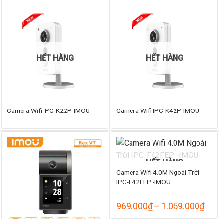
từ
1.242.000₫
đến
1.366.000₫
HẾT HÀNG
HẾT HÀNG
Camera Wifi IPC-K22P-IMOU
Camera Wifi IPC-K42P-IMOU
HẾT HÀNG
Camera Wifi 4.0M Ngoài Trời
IPC-F42FEP -IMOU
Kho
969.000
₫
–
1.059.000
₫
giá: