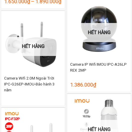
Khoảng
1.650.000
₫
–
1.890.000
₫
985
giá:
đến
từ
1.1
1.650.000₫
đến
1.890.000₫
HẾT HÀNG
HẾT HÀNG
Camera IP Wifi IMOU IPC-A26LP
REX 2MP
Camera Wifi 2.0M Ngoài Trời
IPC-G26EP-IMOU-Bảo hành 3
1.386.000
₫
năm
HẾT HÀNG