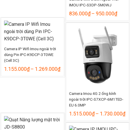
IMOU IPC-S3DP-5M0WJ
Khoả
836.000
₫
–
950.000
₫
giá:
từ
836.
đến
950.
Camera IP Wifi Imou ngoài trời
dùng Pin IPC-K9DCP-3T0WE
(Cell 3C)
Khoảng
1.155.000
₫
–
1.269.000
₫
giá:
từ
1.155.000₫
đến
Camera Imou 4G 2 ống kính
1.269.000₫
ngoài trời IPC-S7XCP-6M1TED-
EU 6.0MP
K
1.515.000
₫
–
1.730.000
₫
gi
từ
1