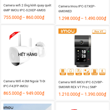
Camera wifi 2 ống kính quay quét
Camera Imou IPC-S7XEP-
6MP IMOU IPC-S2XEP-6M0S
6M0WED
Khoảng
755.000
₫
–
860.000
₫
K
1.298.000
₫
–
1.490.000
₫
giá:
gi
từ
từ
755.000₫
1
đến
đ
860.000₫
1
HẾT HÀNG
Camera Wifi 4.0M Ngoài Trời
Camera Wifi iMOU IPC-S2VBP-
IPC-F42FP-IMOU
5M0WR REX VT Pro | 5MP
Khoảng
865.000
₫
–
949.000
₫
K
1.210.000
₫
–
1.390.000
₫
giá:
gi
từ
từ
865.000₫
1