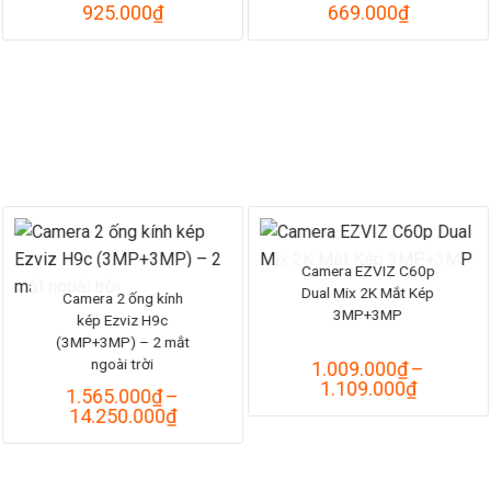
925.000
₫
669.000
₫
Camera EZVIZ C60p
Dual Mix 2K Mắt Kép
Camera 2 ống kính
3MP+3MP
kép Ezviz H9c
(3MP+3MP) – 2 mắt
ngoài trời
1.009.000
₫
–
Khoảng
1.109.000
₫
1.565.000
₫
–
giá:
Khoảng
14.250.000
₫
từ
giá:
1.009.0
từ
đến
1.565.000₫
1.109.0