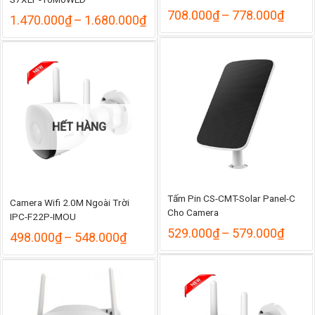
Khoả
708.000
₫
–
778.000
₫
Khoảng
1.470.000
₫
–
1.680.000
₫
giá:
giá:
từ
từ
708.
1.470.000₫
đến
đến
778.
1.680.000₫
HẾT HÀNG
Tấm Pin CS-CMT-Solar Panel-C
Camera Wifi 2.0M Ngoài Trời
Cho Camera
IPC-F22P-IMOU
Khoả
529.000
₫
–
579.000
₫
Khoảng
498.000
₫
–
548.000
₫
giá:
giá:
từ
từ
529.
498.000₫
đến
đến
579.
548.000₫