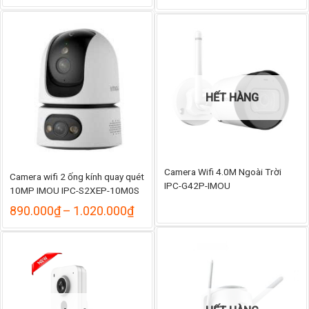
giá:
giá:
từ
từ
405.000₫
405.
đến
đến
465.000₫
445.
HẾT HÀNG
Camera Wifi 4.0M Ngoài Trời
Camera wifi 2 ống kính quay quét
IPC-G42P-IMOU
10MP IMOU IPC-S2XEP-10M0S
Khoảng
890.000
₫
–
1.020.000
₫
giá:
từ
890.000₫
đến
1.020.000₫