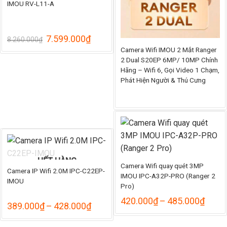
IMOU RV-L11-A
Giá
Giá
7.599.000
₫
8.260.000
₫
gốc
hiện
Camera Wifi IMOU 2 Mắt Ranger
là:
tại
2 Dual S20EP 6MP/ 10MP Chính
8.260.000₫.
là:
Hãng – Wifi 6, Gọi Video 1 Chạm,
7.599.000₫.
Phát Hiện Người & Thú Cưng
HẾT HÀNG
Camera Wifi quay quét 3MP
Camera IP Wifi 2.0M IPC-C22EP-
IMOU IPC-A32P-PRO (Ranger 2
IMOU
Pro)
Khoả
420.000
₫
–
485.000
₫
Khoảng
389.000
₫
–
428.000
₫
giá:
giá:
từ
từ