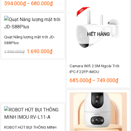
Khoảng
594.000
₫
–
680.000
₫
giá:
từ
594.000₫
đến
680.000₫
HẾT HÀNG
Quạt Năng lượng mặt trời JD-
S88Plus
Giá
Giá
1.690.000
₫
1.990.000
₫
gốc
hiện
là:
tại
Camera Wifi 2.0M Ngoài Trời
1.990.000₫.
là:
1.690.000₫.
IPC-F22FP-IMOU
Khoả
685.000
₫
–
749.000
₫
giá:
từ
685.
đến
749.
ROBOT HÚT BỤI THÔNG MINH