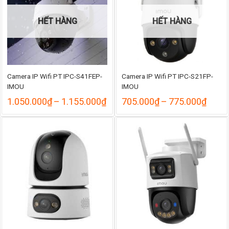
HẾT HÀNG
HẾT HÀNG
Camera IP Wifi PT IPC-S41FEP-
Camera IP Wifi PT IPC-S21FP-
IMOU
IMOU
Khoảng
Khoả
1.050.000
₫
–
1.155.000
₫
705.000
₫
–
775.000
₫
giá:
giá:
từ
từ
1.050.000₫
705.
đến
đến
1.155.000₫
775.