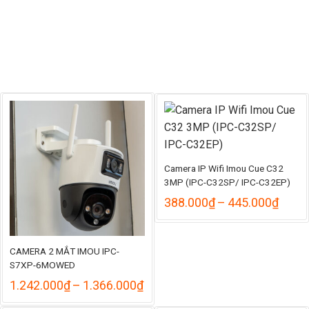
420.
389.000₫
đến
đến
485.
428.000₫
Camera IP Wifi Imou Cue C32
3MP (IPC-C32SP/ IPC-C32EP)
Khoả
388.000
₫
–
445.000
₫
giá:
từ
388.
đến
CAMERA 2 MẮT IMOU IPC-
445.
S7XP-6MOWED
Khoảng
1.242.000
₫
–
1.366.000
₫
giá: