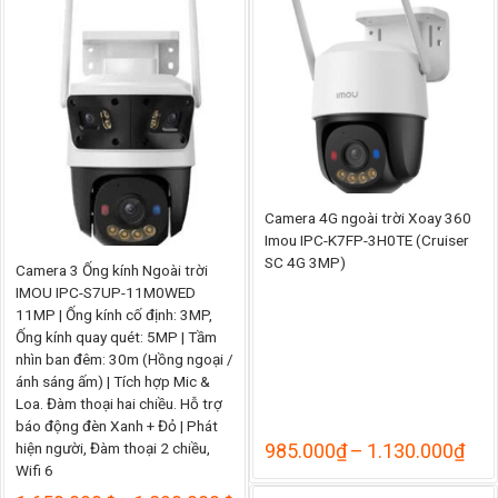
đến
đến
1.0
1.129.000₫
Camera 4G ngoài trời Xoay 360
Imou IPC-K7FP-3H0TE (Cruiser
SC 4G 3MP)
Camera 3 Ống kính Ngoài trời
IMOU IPC-S7UP-11M0WED
11MP | Ống kính cố định: 3MP,
Ống kính quay quét: 5MP | Tầm
nhìn ban đêm: 30m (Hồng ngoại /
ánh sáng ấm) | Tích hợp Mic &
Loa. Đàm thoại hai chiều. Hỗ trợ
báo động đèn Xanh + Đỏ | Phát
Kho
hiện người, Đàm thoại 2 chiều,
985.000
₫
–
1.130.000
₫
giá:
Wifi 6
từ