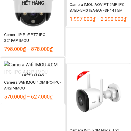
HẾT HÀNG
Camera IMOU AOV PT 5MP IPC-
B7ED-5M0TEA-EU/FSP14 | 5M
K
1.997.000
₫
–
2.290.000
₫
gi
từ
1
Camera IP PoE PTZ IPC-
đ
S21FAP-IMOU
2
Khoảng
798.000
₫
–
878.000
₫
giá:
từ
798.000₫
đến
878.000₫
HẾT HÀNG
Camera Wifi IMOU 4.0M IPC-IPC-
A42P-IMOU
Khoảng
570.000
₫
–
627.000
₫
giá:
từ
570.000₫
đến
627.000₫
Camera Wifi 5.0M Ngoài Trời