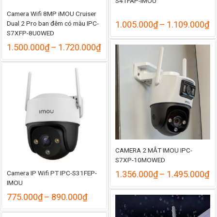
S41FAP-IMOU
Camera Wifi 8MP iMOU Cruiser
K
Dual 2 Pro ban đêm có màu IPC-
1.005.000
₫
–
1.109.000
₫
gi
S7XFP-8U0WED
từ
Khoảng
1.500.000
₫
–
1.720.000
₫
1
giá:
đ
từ
1
1.500.000₫
đến
1.720.000₫
CAMERA 2 MẮT IMOU IPC-
S7XP-10MOWED
K
Camera IP Wifi PT IPC-S31FEP-
1.356.000
₫
–
1.495.000
₫
gi
IMOU
từ
Khoảng
775.000
₫
–
890.000
₫
1
giá:
đ
từ