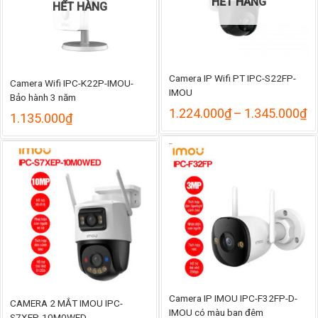
HẾT HÀNG
HẾT HÀNG
Camera IP Wifi PT IPC-S22FP-
Camera Wifi IPC-K22P-IMOU-
IMOU
Bảo hành 3 năm
K
1.224.000
₫
–
1.345.000
₫
1.135.000
₫
gi
từ
1
đ
1
Camera IP IMOU IPC-F32FP-D-
CAMERA 2 MẮT IMOU IPC-
IMOU có màu ban đêm
S7XEP-10M0WED