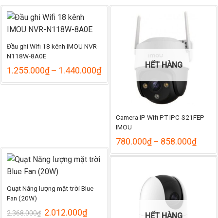
Đầu ghi Wifi 18 kênh IMOU NVR-
N118W-8A0E
HẾT HÀNG
Khoảng
1.255.000
₫
–
1.440.000
₫
giá:
từ
1.255.000₫
đến
1.440.000₫
Camera IP Wifi PT IPC-S21FEP-
IMOU
Khoả
780.000
₫
–
858.000
₫
giá:
từ
780.
đến
858.
Quạt Năng lượng mặt trời Blue
Fan (20W)
Giá
Giá
2.012.000
₫
2.368.000
₫
HẾT HÀNG