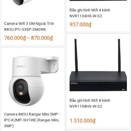
Đầu ghi hình Wifi 4 kênh
NVR1104HS-W-S2
Camera Wifi 3.0M Ngoài Trời
957.000
₫
IMOU IPC-S3EP-3M0WE
Khoảng
760.000
₫
–
870.000
₫
giá:
từ
760.000₫
đến
870.000₫
Đầu ghi hình Wifi 8 kênh
NVR1108HS-W-S2
Camera IMOU Ranger Mini 5MP -
IPC-K2MP-5H1WE (Ranger Mini,
1.510.000
₫
5MP)