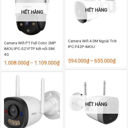
HẾT HÀNG
HẾT HÀNG
Camera Wifi 4.0M Ngoài Trời
Camera Wifi PT Full Color 2MP
IPC-F42P-IMOU
iMOU IPC-S21FTP kết nối SIM
4G
Khoả
594.000
₫
–
655.000
₫
Khoảng
1.008.000
₫
–
1.109.000
₫
giá:
giá:
từ
từ
594.
1.008.000₫
đến
đến
655.
1.109.000₫
HẾT HÀNG