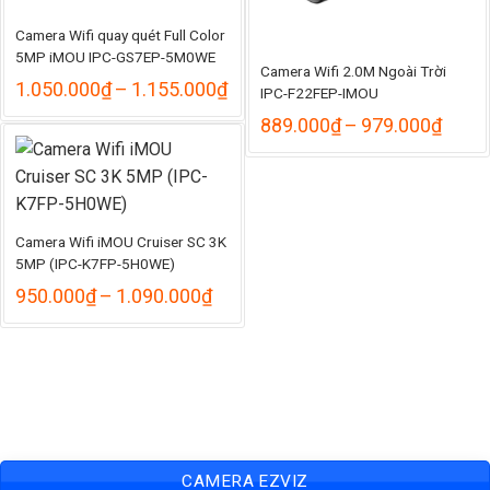
Camera Wifi quay quét Full Color
5MP iMOU IPC-GS7EP-5M0WE
Camera Wifi 2.0M Ngoài Trời
Khoảng
1.050.000
₫
–
1.155.000
₫
IPC-F22FEP-IMOU
giá:
Khoả
889.000
₫
–
979.000
₫
từ
giá:
1.050.000₫
từ
đến
889.
1.155.000₫
đến
979.
Camera Wifi iMOU Cruiser SC 3K
5MP (IPC-K7FP-5H0WE)
Khoảng
950.000
₫
–
1.090.000
₫
giá:
từ
950.000₫
đến
1.090.000₫
CAMERA EZVIZ