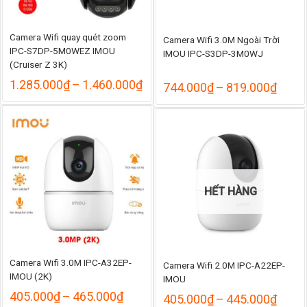
Camera Wifi quay quét zoom
Camera Wifi 3.0M Ngoài Trời
IPC-S7DP-5M0WEZ IMOU
IMOU IPC-S3DP-3M0WJ
(Cruiser Z 3K)
Khoảng
1.285.000
₫
–
1.460.000
₫
Khoả
744.000
₫
–
819.000
₫
giá:
giá:
từ
từ
1.285.000₫
744.
đến
đến
1.460.000₫
819.
HẾT HÀNG
Camera Wifi 3.0M IPC-A32EP-
Camera Wifi 2.0M IPC-A22EP-
IMOU (2K)
IMOU
Khoảng
405.000
₫
–
465.000
₫
Khoả
405.000
₫
–
445.000
₫