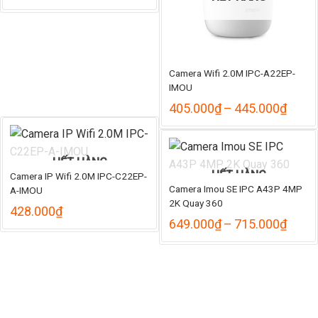
gốc
hiện
là:
tại
2.368.000₫.
là:
2.012.000₫.
Camera Wifi 2.0M IPC-A22EP-
IMOU
Khoả
405.000
₫
–
445.000
₫
giá:
từ
405.
đến
HẾT HÀNG
445.
HẾT HÀNG
Camera IP Wifi 2.0M IPC-C22EP-
Camera Imou SE IPC A43P 4MP
A-IMOU
2K Quay 360
428.000
₫
Khoả
649.000
₫
–
715.000
₫
giá:
từ
649.
đến
715.