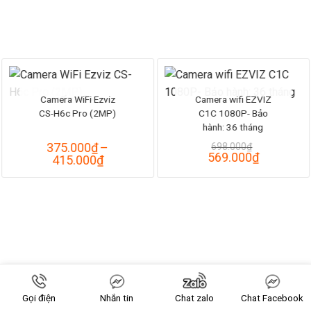
đến
14.250.000₫
Camera WiFi Ezviz
Camera wifi EZVIZ
HẾT HÀNG
CS-H6c Pro (2MP)
C1C 1080P- Bảo
hành: 36 tháng
375.000
₫
–
698.000
₫
Giá
Giá
569.000
₫
Khoảng
415.000
₫
gốc
hiện
giá:
là:
tại
từ
698.000₫.
là:
375.000₫
569.000₫
đến
415.000₫
Gọi điện
Nhắn tin
Chat zalo
Chat Facebook