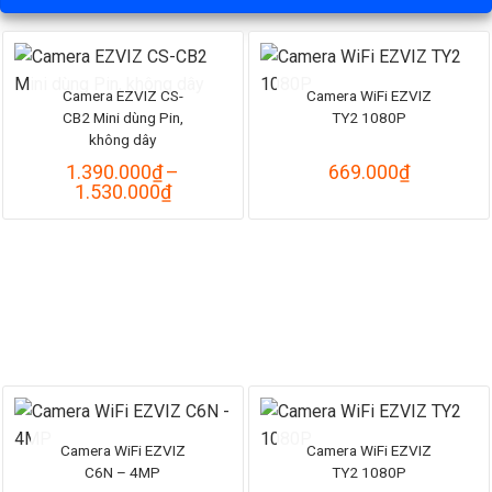
Camera EZVIZ CS-
Camera WiFi EZVIZ
CB2 Mini dùng Pin,
TY2 1080P
không dây
1.390.000
₫
–
669.000
₫
Khoảng
1.530.000
₫
giá:
từ
1.390.000₫
đến
1.530.000₫
Camera WiFi EZVIZ
Camera WiFi EZVIZ
C6N – 4MP
TY2 1080P