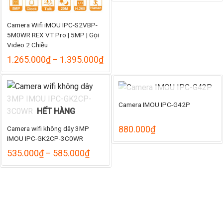
từ
969
đến
Camera Wifi iMOU IPC-S2VBP-
1.0
5M0WR REX VT Pro | 5MP | Gọi
Video 2 Chiều
Khoảng
1.265.000
₫
–
1.395.000
₫
giá:
từ
1.265.000₫
đến
HẾT HÀNG
1.395.000₫
Camera IMOU IPC-G42P
HẾT HÀNG
880.000
₫
Camera wifi không dây 3MP
IMOU IPC-GK2CP-3C0WR
Khoảng
535.000
₫
–
585.000
₫
giá:
từ
535.000₫
đến
585.000₫