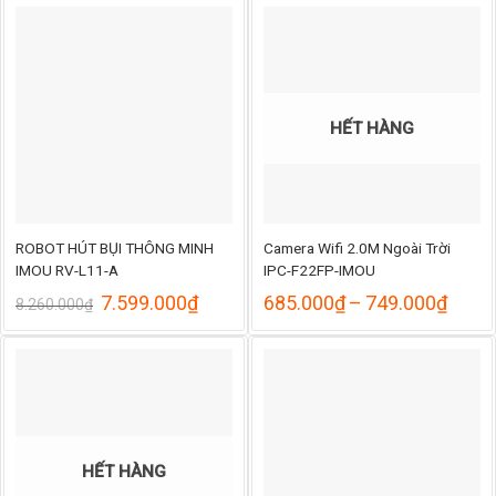
HẾT HÀNG
ROBOT HÚT BỤI THÔNG MINH
Camera Wifi 2.0M Ngoài Trời
IMOU RV-L11-A
IPC-F22FP-IMOU
ng
Giá
Giá
Khoả
7.599.000
₫
685.000
₫
–
749.000
₫
8.260.000
₫
gốc
hiện
giá:
là:
tại
từ
000₫
8.260.000₫.
là:
685.
7.599.000₫.
đến
000₫
749.
HẾT HÀNG