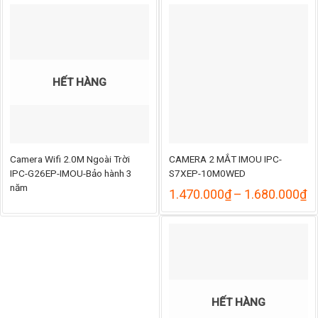
HẾT HÀNG
Camera Wifi 2.0M Ngoài Trời
CAMERA 2 MẮT IMOU IPC-
IPC-G26EP-IMOU-Bảo hành 3
S7XEP-10M0WED
năm
K
1.470.000
₫
–
1.680.000
₫
gi
từ
1
đ
1
HẾT HÀNG