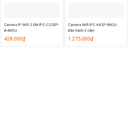
Camera IP Wifi 2.0M IPC-C22EP-
Camera Wifi IPC-K42P-IMOU-
A-IMOU
Bảo hành 3 năm
hoảng
428.000
₫
1.275.000
₫
á:
.224.000₫
ến
.345.000₫