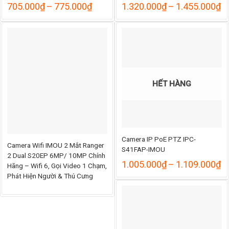
ng
Khoảng
K
705.000
₫
–
775.000
₫
1.320.000
₫
–
1.455.000
₫
giá:
gi
từ
từ
000₫
705.000₫
1
đến
đ
000₫
775.000₫
1
HẾT HÀNG
Camera IP PoE PTZ IPC-
Camera Wifi IMOU 2 Mắt Ranger
S41FAP-IMOU
2 Dual S20EP 6MP/ 10MP Chính
K
1.005.000
₫
–
1.109.000
₫
Hãng – Wifi 6, Gọi Video 1 Chạm,
gi
hoảng
Phát Hiện Người & Thú Cưng
từ
á:
1
đ
.285.000₫
1
ến
.460.000₫