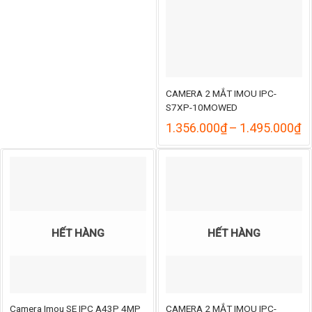
CAMERA 2 MẮT IMOU IPC-
S7XP-10MOWED
K
1.356.000
₫
–
1.495.000
₫
gi
từ
1
đ
1
HẾT HÀNG
HẾT HÀNG
Camera Imou SE IPC A43P 4MP
CAMERA 2 MẮT IMOU IPC-