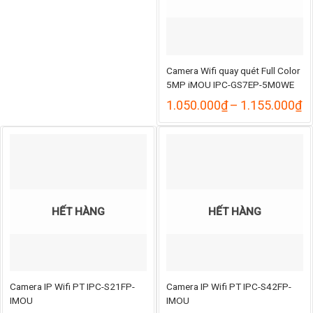
Camera Wifi quay quét Full Color
5MP iMOU IPC-GS7EP-5M0WE
K
1.050.000
₫
–
1.155.000
₫
gi
từ
1
đ
1
HẾT HÀNG
HẾT HÀNG
Camera IP Wifi PT IPC-S21FP-
Camera IP Wifi PT IPC-S42FP-
IMOU
IMOU