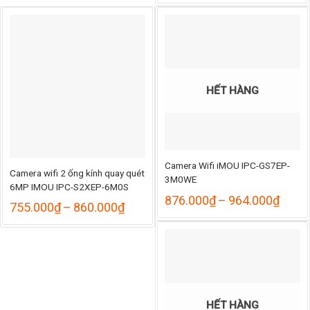
từ
836.
đến
950.
HẾT HÀNG
Camera Wifi iMOU IPC-GS7EP-
Camera wifi 2 ống kính quay quét
3M0WE
6MP IMOU IPC-S2XEP-6M0S
ng
Khoả
876.000
₫
–
964.000
₫
Khoảng
755.000
₫
–
860.000
₫
giá:
giá:
từ
từ
000₫
876.
755.000₫
đến
đến
000₫
964.
860.000₫
HẾT HÀNG