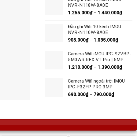
1.335.
NVR-N118W-8A0E
đến
Khoản
1.255.000
₫
–
1.440.000
₫
1.530.
giá:
từ
Đầu ghi Wifi 10 kênh IMOU
1.255.
NVR-N110W-8A0E
đến
Khoảng
905.000
₫
–
1.035.000
₫
1.440.
giá:
từ
Camera Wifi iMOU IPC-S2VBP-
905.000
5M0WR REX VT Pro | 5MP
đến
Khoản
1.210.000
₫
–
1.390.000
₫
1.035.00
giá:
từ
Camera Wifi ngoài trời IMOU
1.210.
IPC-F32FP PRO 3MP
đến
Khoảng
690.000
₫
–
790.000
₫
1.390.
giá:
từ
690.000₫
đến
790.000₫