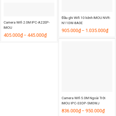
Đầu ghi Wifi 10 kênh IMOU NVR-
Camera Wifi 2.0M IPC-A22EP-
N110W-8A0E
IMOU
Kho
905.000
₫
–
1.035.000
₫
Khoảng
giá:
405.000
₫
–
445.000
₫
giá:
từ
từ
905
405.000₫
đến
đến
1.0
445.000₫
Camera Wifi 5.0M Ngoài Trời
IMOU IPC-S3DP-5M0WJ
Khoả
836.000
₫
–
950.000
₫
giá: