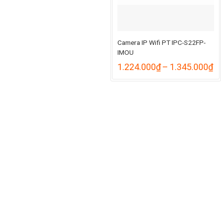
Camera IP Wifi PT IPC-S22FP-
IMOU
K
1.224.000
₫
–
1.345.000
₫
gi
từ
1
đ
1