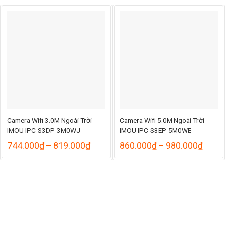
Camera Wifi 3.0M Ngoài Trời
Camera Wifi 5.0M Ngoài Trời
IMOU IPC-S3DP-3M0WJ
IMOU IPC-S3EP-5M0WE
ng
Khoảng
Khoả
744.000
₫
–
819.000
₫
860.000
₫
–
980.000
₫
giá:
giá:
từ
từ
000₫
744.000₫
860.
đến
đến
000₫
819.000₫
980.