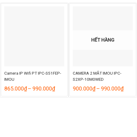
HẾT HÀNG
Camera IP Wifi PT IPC-S51FEP-
CAMERA 2 MẮT IMOU IPC-
IMOU
S2XP-10M0WED
Khoảng
Khoả
865.000
₫
–
990.000
₫
900.000
₫
–
990.000
₫
giá:
giá:
từ
từ
865.000₫
900.
đến
đến
990.000₫
990.