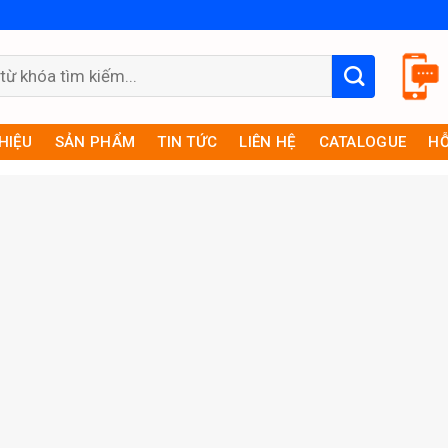
THIỆU
SẢN PHẨM
TIN TỨC
LIÊN HỆ
CATALOGUE
HỖ