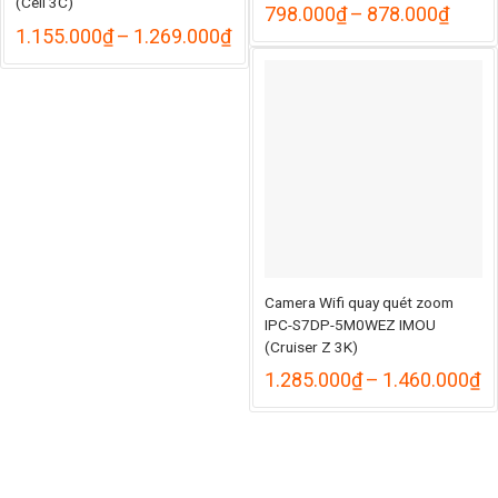
(Cell 3C)
ảng
Khoả
798.000
₫
–
878.000
₫
giá:
Khoảng
1.155.000
₫
–
1.269.000
₫
từ
giá:
.000₫
798.
từ
đến
1.155.000₫
59.000₫
878.
đến
1.269.000₫
Camera Wifi quay quét zoom
IPC-S7DP-5M0WEZ IMOU
(Cruiser Z 3K)
K
1.285.000
₫
–
1.460.000
₫
gi
từ
1
đ
1