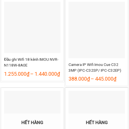
Đầu ghi Wifi 18 kênh IMOU NVR-
Camera IP Wifi Imou Cue C32
N118W-8A0E
3MP (IPC-C32SP/ IPC-C32EP)
Khoảng
1.255.000
₫
–
1.440.000
₫
hoảng
Khoả
giá:
388.000
₫
–
445.000
₫
á:
giá:
từ
từ
1.255.000₫
.470.000₫
388.
đến
ến
đến
1.440.000₫
.680.000₫
445.
HẾT HÀNG
HẾT HÀNG