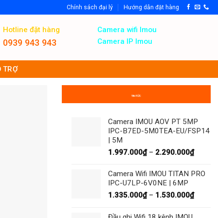
Chính sách đại lý
Hướng dẫn đặt hàng
Hotline đặt hàng
Camera wifi Imou
Camera IP Imou
0939 943 943
 TRỢ
TIN TỨC
Camera IMOU AOV PT 5MP
IPC-B7ED-5M0TEA-EU/FSP14
| 5M
Khoản
1.997.000
₫
–
2.290.000
₫
giá:
từ
Camera Wifi IMOU TITAN PRO
1.997.
IPC-U7LP-6V0NE | 6MP
đến
Khoản
1.335.000
₫
–
1.530.000
₫
2.290.
giá:
từ
Đầu ghi Wifi 18 kênh IMOU