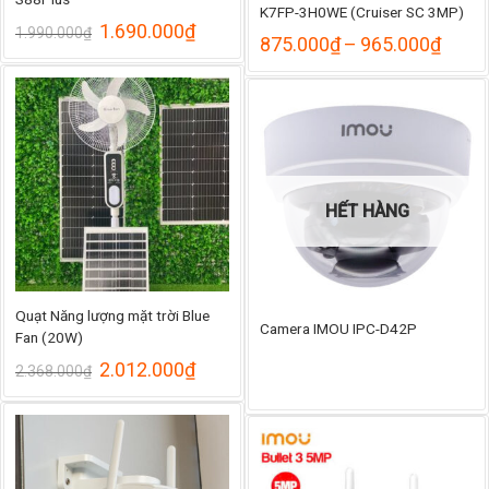
K7FP-3H0WE (Cruiser SC 3MP)
Giá
Giá
1.690.000
₫
1.990.000
₫
Khoả
875.000
₫
–
965.000
₫
gốc
hiện
giá:
là:
tại
từ
1.990.000₫.
là:
875.
1.690.000₫.
đến
965.
HẾT HÀNG
Quạt Năng lượng mặt trời Blue
Camera IMOU IPC-D42P
Fan (20W)
Giá
Giá
2.012.000
₫
2.368.000
₫
gốc
hiện
là:
tại
2.368.000₫.
là:
2.012.000₫.