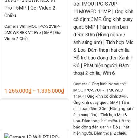
878.000₫
Camera Wifi iMOU IPC-S2VBP-
5M0WR REX VT Pro | 5MP | Gọi
Video 2 Chiều
Camera 3 Ống kính Ngoài trời
Khoảng
IMOU IPC-S7UP-11M0WED
1.265.000
₫
–
1.395.000
₫
giá:
11MP | Ống kính cố định: 3MP,
từ
Ống kính quay quét: 5MP | Tầm
1.265.000₫
nhìn ban đêm: 30m (Hồng ngoại /
đến
ánh sáng ấm) | Tích hợp Mic &
1.395.000₫
Loa. Đàm thoại hai chiều. Hỗ trợ
báo động đèn Xanh + Đỏ | Phát
hiện người, Đàm thoại 2 chiều,