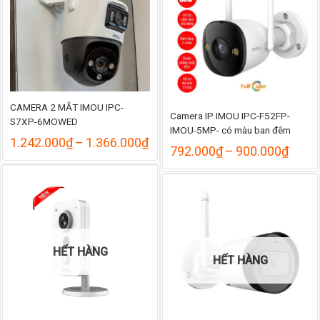
CAMERA 2 MẮT IMOU IPC-
Camera IP IMOU IPC-F52FP-
S7XP-6MOWED
IMOU-5MP- có màu ban đêm
Khoảng
1.242.000
₫
–
1.366.000
₫
Khoả
792.000
₫
–
900.000
₫
giá:
giá:
từ
từ
1.242.000₫
792.
đến
đến
1.366.000₫
900.
HẾT HÀNG
HẾT HÀNG