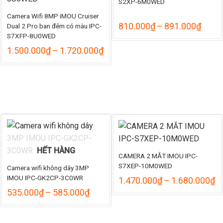
S2XP-6M0WED
Camera Wifi 8MP iMOU Cruiser
Khoả
810.000
₫
–
891.000
₫
Dual 2 Pro ban đêm có màu IPC-
giá:
S7XFP-8U0WED
từ
Khoảng
1.500.000
₫
–
1.720.000
₫
810.
giá:
đến
từ
891.
1.500.000₫
đến
1.720.000₫
HẾT HÀNG
CAMERA 2 MẮT IMOU IPC-
S7XEP-10M0WED
Camera wifi không dây 3MP
IMOU IPC-GK2CP-3C0WR
K
1.470.000
₫
–
1.680.000
₫
gi
Khoảng
535.000
₫
–
585.000
₫
từ
giá:
1
từ
đ
535.000₫