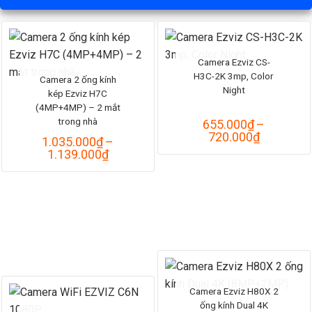
Camera Ezviz CS-
H3C-2K 3mp, Color
Camera 2 ống kính
Night
kép Ezviz H7C
(4MP+4MP) – 2 mắt
trong nhà
655.000
₫
–
Khoảng
720.000
₫
1.035.000
₫
–
giá:
Khoảng
1.139.000
₫
từ
giá:
655.000₫
từ
đến
1.035.000₫
720.000₫
đến
1.139.000₫
Camera Ezviz H80X 2
ống kính Dual 4K