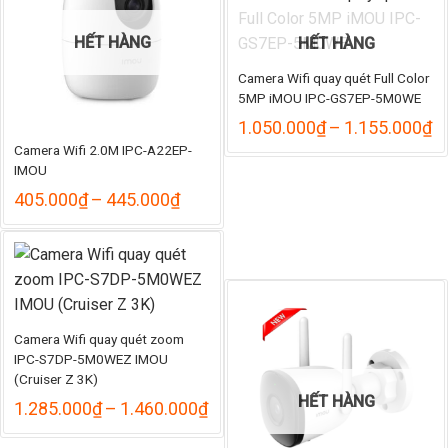
đến
775.
HẾT HÀNG
HẾT HÀNG
Camera Wifi quay quét Full Color
5MP iMOU IPC-GS7EP-5M0WE
K
1.050.000
₫
–
1.155.000
₫
gi
Camera Wifi 2.0M IPC-A22EP-
từ
IMOU
1
Khoảng
đ
405.000
₫
–
445.000
₫
giá:
1
từ
405.000₫
đến
445.000₫
Camera Wifi quay quét zoom
IPC-S7DP-5M0WEZ IMOU
(Cruiser Z 3K)
HẾT HÀNG
Khoảng
1.285.000
₫
–
1.460.000
₫
giá:
từ