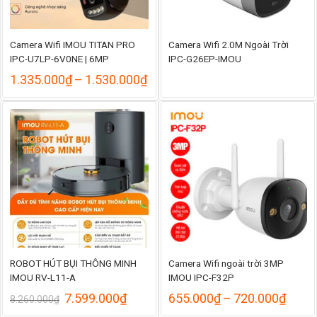
Camera Wifi IMOU TITAN PRO
Camera Wifi 2.0M Ngoài Trời
IPC-U7LP-6V0NE | 6MP
IPC-G26EP-IMOU
Khoảng
1.335.000
₫
–
1.530.000
₫
giá:
từ
1.335.000₫
đến
1.530.000₫
ROBOT HÚT BỤI THÔNG MINH
Camera Wifi ngoài trời 3MP
IMOU RV-L11-A
IMOU IPC-F32P
Giá
Giá
Khoả
7.599.000
₫
655.000
₫
–
720.000
₫
8.260.000
₫
gốc
hiện
giá: