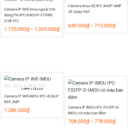
HẾT HÀNG
Camera Imou SE IPC A43P 4MP
Camera IP Wifi Imou ngoài trời
2K Quay 360
dùng Pin IPC-K9DCP-3T0WE
(Cell 3C)
Khoả
649.000
₫
–
715.000
₫
Khoảng
1.155.000
₫
–
1.269.000
₫
giá:
giá:
từ
từ
649.
1.155.000₫
đến
đến
715.
1.269.000₫
HẾT HÀNG
Camera IP Wifi IMOU IPC-A26LP
REX 2MP
Camera IP IMOU IPC-F32FP-D-
1.386.000
₫
IMOU có màu ban đêm
Khoả
708.000
₫
–
778.000
₫
giá: