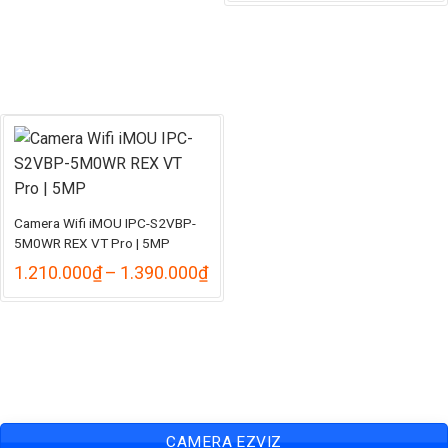
từ
708.
đến
778.
Camera Wifi iMOU IPC-S2VBP-
5M0WR REX VT Pro | 5MP
Khoảng
1.210.000
₫
–
1.390.000
₫
giá:
từ
1.210.000₫
đến
1.390.000₫
CAMERA EZVIZ