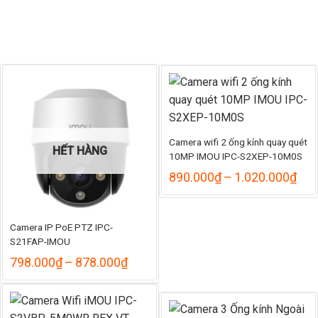
1
đến
585.000₫
Camera wifi 2 ống kính quay quét
HẾT HÀNG
10MP IMOU IPC-S2XEP-10M0S
Kho
890.000
₫
–
1.020.000
₫
giá:
từ
890
đến
Camera IP PoE PTZ IPC-
1.0
S21FAP-IMOU
Khoảng
798.000
₫
–
878.000
₫
giá:
từ
798.000₫
đến