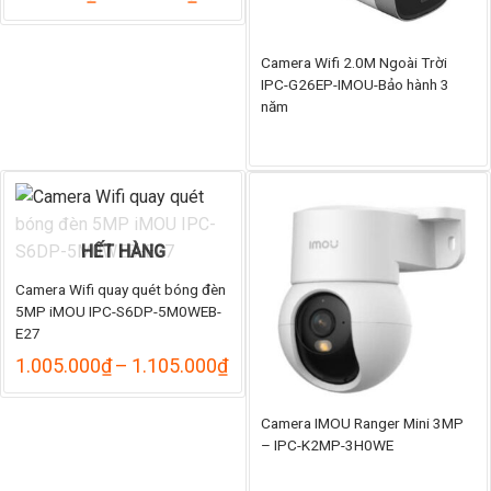
giá:
từ
755.000₫
Camera Wifi 2.0M Ngoài Trời
đến
IPC-G26EP-IMOU-Bảo hành 3
860.000₫
năm
HẾT HÀNG
Camera Wifi quay quét bóng đèn
5MP iMOU IPC-S6DP-5M0WEB-
E27
Khoảng
1.005.000
₫
–
1.105.000
₫
giá:
từ
1.005.000₫
Camera IMOU Ranger Mini 3MP
đến
– IPC-K2MP-3H0WE
1.105.000₫