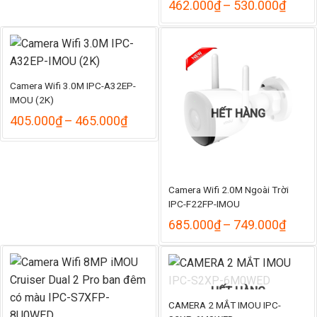
Khoả
462.000
₫
–
530.000
₫
giá:
từ
462.
đến
530.
Camera Wifi 3.0M IPC-A32EP-
IMOU (2K)
HẾT HÀNG
Khoảng
405.000
₫
–
465.000
₫
giá:
từ
405.000₫
đến
465.000₫
Camera Wifi 2.0M Ngoài Trời
IPC-F22FP-IMOU
Khoả
685.000
₫
–
749.000
₫
giá:
từ
685.
đến
749.
HẾT HÀNG
CAMERA 2 MẮT IMOU IPC-