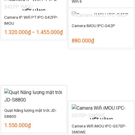
Wifi 6
K
1.650.000
₫
–
1.890.000
₫
HẾT HÀNG
gi
Camera IP Wifi PT IPC-S42FP-
từ
IMOU
HẾT HÀNG
1
Camera IMOU IPC-G42P
đ
Khoảng
1.320.000
₫
–
1.455.000
₫
1
giá:
880.000
₫
từ
1.320.000₫
đến
1.455.000₫
Quạt Năng lượng mặt trời JD-
S8800
HẾT HÀNG
1.550.000
₫
Camera Wifi iMOU IPC-GS7EP-
3M0WE