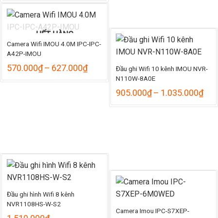
từ
1.050.000₫
đến
1.155.000₫
HẾT HÀNG
Camera Wifi IMOU 4.0M IPC-IPC-
A42P-IMOU
Khoảng
570.000
₫
–
627.000
₫
Đầu ghi Wifi 10 kênh IMOU NVR-
giá:
N110W-8A0E
từ
Kho
905.000
₫
–
1.035.000
₫
570.000₫
giá:
đến
từ
627.000₫
905
đến
1.0
Đầu ghi hình Wifi 8 kênh
NVR1108HS-W-S2
Camera Imou IPC-S7XEP-