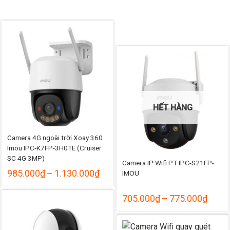
990.
HẾT HÀNG
Camera 4G ngoài trời Xoay 360
Imou IPC-K7FP-3H0TE (Cruiser
SC 4G 3MP)
Camera IP Wifi PT IPC-S21FP-
Khoảng
985.000
₫
–
1.130.000
₫
IMOU
giá:
từ
Khoả
705.000
₫
–
775.000
₫
985.000₫
giá:
đến
từ
1.130.000₫
705.