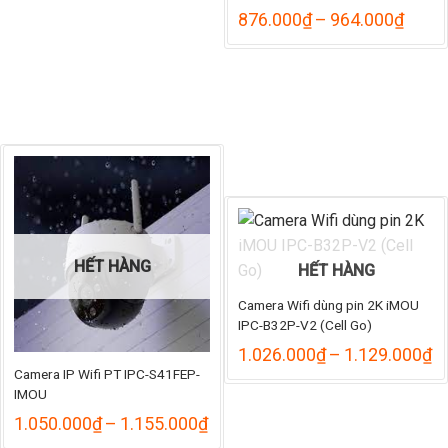
Khoả
876.000
₫
–
964.000
₫
giá:
từ
876.
đến
964.
HẾT HÀNG
HẾT HÀNG
Camera Wifi dùng pin 2K iMOU
IPC-B32P-V2 (Cell Go)
K
1.026.000
₫
–
1.129.000
₫
gi
Camera IP Wifi PT IPC-S41FEP-
từ
IMOU
1
Khoảng
1.050.000
₫
–
1.155.000
₫
đ
giá:
1