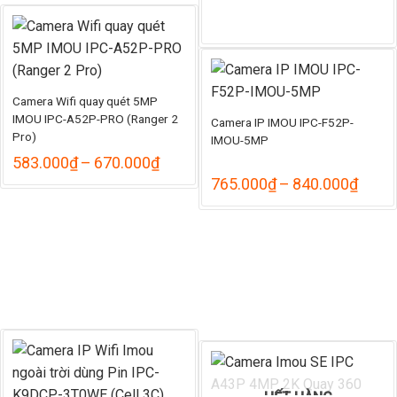
Camera Wifi quay quét 5MP
IMOU IPC-A52P-PRO (Ranger 2
Camera IP IMOU IPC-F52P-
Pro)
IMOU-5MP
Khoảng
583.000
₫
–
670.000
₫
giá:
Khoả
765.000
₫
–
840.000
₫
từ
giá:
583.000₫
từ
đến
765.
670.000₫
đến
840.