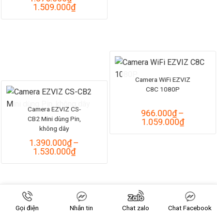
1.506.0
Khoảng
1.509.000
₫
đến
giá:
1.656.0
từ
1.375.000₫
đến
1.509.000₫
Camera WiFi EZVIZ
C8C 1080P
Camera EZVIZ CS-
966.000
₫
–
CB2 Mini dùng Pin,
Khoảng
1.059.000
₫
không dây
giá:
từ
1.390.000
₫
–
966.000
Khoảng
1.530.000
₫
đến
giá:
1.059.0
từ
1.390.000₫
đến
1.530.000₫
Gọi điện
Nhắn tin
Chat zalo
Chat Facebook