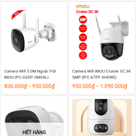
là:
tại
từ
8.260.000₫.
là:
655.
7.599.000₫.
đến
720.
Camera Wifi 5.0M Ngoài Trời
Camera Wifi iMOU Cruiser SC 3K
IMOU IPC-S3DP-5M0WJ
5MP (IPC-K7FP-5H0WE)
Khoảng
Kho
836.000
₫
–
950.000
₫
950.000
₫
–
1.090.000
₫
giá:
giá:
từ
từ
836.000₫
950
đến
đến
950.000₫
1.0
HẾT HÀNG