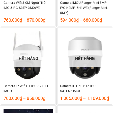
Camera Wifi 3.0M Ngoài Trời
Camera IMOU Ranger Mini 5MP -
IMOU IPC-S3EP-3M0WE
IPC-K2MP-5H1WE (Ranger Mini,
5MP)
Khoảng
Khoả
760.000
₫
–
870.000
₫
594.000
₫
–
680.000
₫
giá:
giá:
từ
từ
760.000₫
594.
đến
đến
870.000₫
680.
HẾT HÀNG
HẾT HÀNG
Camera IP Wifi PT IPC-S21FEP-
Camera IP PoE PTZ IPC-
IMOU
S41FAP-IMOU
Khoảng
K
780.000
₫
–
858.000
₫
1.005.000
₫
–
1.109.000
₫
giá:
gi
từ
từ
780.000₫
1