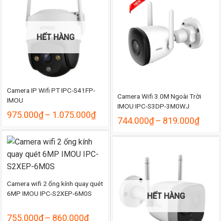
949.000₫
HẾT HÀNG
Camera IP Wifi PT IPC-S41FP-
Camera Wifi 3.0M Ngoài Trời
IMOU
IMOU IPC-S3DP-3M0WJ
Khoảng
975.000
₫
–
1.075.000
₫
Khoả
744.000
₫
–
819.000
₫
giá:
giá:
từ
từ
975.000₫
744.
đến
đến
1.075.000₫
819.
Camera wifi 2 ống kính quay quét
6MP IMOU IPC-S2XEP-6M0S
HẾT HÀNG
Khoảng
755.000
₫
–
860.000
₫