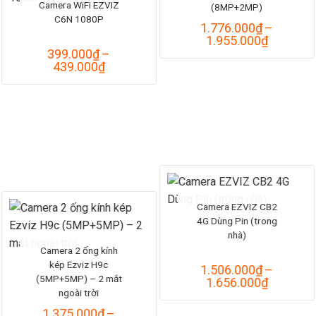
Camera WiFi EZVIZ
(8MP+2MP)
C6N 1080P
1.776.000
₫
–
Khoảng
1.955.000
₫
giá:
399.000
₫
–
từ
Khoảng
439.000
₫
1.776.0
giá:
đến
từ
1.955.0
399.000₫
đến
439.000₫
Camera EZVIZ CB2
4G Dùng Pin (trong
nhà)
Camera 2 ống kính
kép Ezviz H9c
1.506.000
₫
–
(5MP+5MP) – 2 mắt
Khoảng
1.656.000
₫
ngoài trời
giá:
từ
1.375.000
₫
–