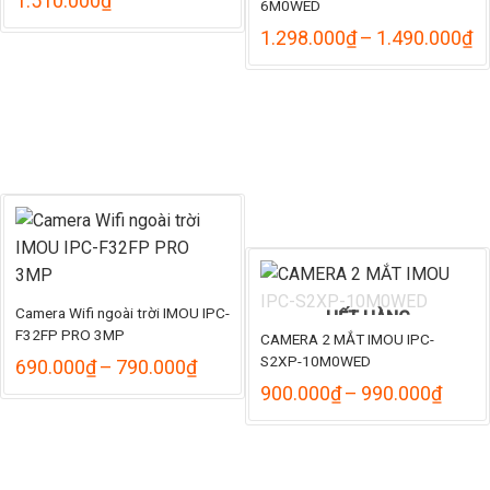
1.510.000
₫
6M0WED
K
1.298.000
₫
–
1.490.000
₫
gi
từ
1
đ
1
Camera Wifi ngoài trời IMOU IPC-
HẾT HÀNG
F32FP PRO 3MP
CAMERA 2 MẮT IMOU IPC-
S2XP-10M0WED
Khoảng
690.000
₫
–
790.000
₫
giá:
Khoả
900.000
₫
–
990.000
₫
từ
giá:
690.000₫
từ
đến
900.
790.000₫
đến