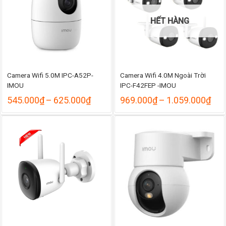
HẾT HÀNG
Camera Wifi 5.0M IPC-A52P-
Camera Wifi 4.0M Ngoài Trời
IMOU
IPC-F42FEP -IMOU
Khoảng
Kho
545.000
₫
–
625.000
₫
969.000
₫
–
1.059.000
₫
giá:
giá:
từ
từ
545.000₫
969
đến
đến
625.000₫
1.0