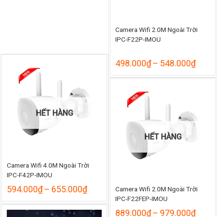
1.285.000₫
đến
1.460.000₫
Camera Wifi 2.0M Ngoài Trời
IPC-F22P-IMOU
Khoả
498.000
₫
–
548.000
₫
giá:
từ
498.
đến
548.
HẾT HÀNG
HẾT HÀNG
Camera Wifi 4.0M Ngoài Trời
IPC-F42P-IMOU
Khoảng
594.000
₫
–
655.000
₫
Camera Wifi 2.0M Ngoài Trời
giá:
IPC-F22FEP-IMOU
từ
Khoả
889.000
₫
–
979.000
₫
594.000₫