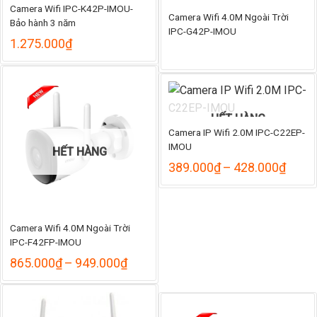
Camera Wifi IPC-K42P-IMOU-
Camera Wifi 4.0M Ngoài Trời
Bảo hành 3 năm
IPC-G42P-IMOU
1.275.000
₫
HẾT HÀNG
Camera IP Wifi 2.0M IPC-C22EP-
IMOU
HẾT HÀNG
Khoả
389.000
₫
–
428.000
₫
giá:
từ
389.
đến
Camera Wifi 4.0M Ngoài Trời
428.
IPC-F42FP-IMOU
Khoảng
865.000
₫
–
949.000
₫
giá:
từ
865.000₫
đến