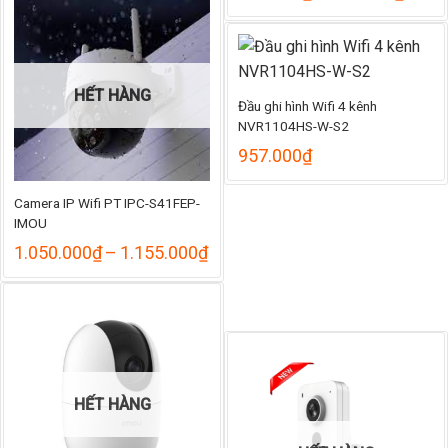
giá:
đến
từ
655.000₫
889.
đến
979.
HẾT HÀNG
Đầu ghi hình Wifi 4 kênh
NVR1104HS-W-S2
957.000
₫
Camera IP Wifi PT IPC-S41FEP-
IMOU
Khoảng
1.050.000
₫
–
1.155.000
₫
giá:
từ
1.050.000₫
đến
1.155.000₫
HẾT HÀNG