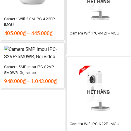
HẾT HÀNG
Camera Wifi 2.0M IPC-A22EP-
IMOU
Khoảng
405.000
₫
–
445.000
₫
Camera Wifi IPC-K42P-IMOU
giá:
từ
405.000₫
đến
445.000₫
Camera 5MP Imou IPC-S2VP-
5M0WR, Gọi video
Khoảng
948.000
₫
–
1.043.000
₫
giá:
từ
HẾT HÀNG
948.000₫
đến
1.043.000₫
Camera Wifi IPC-K22P-IMOU