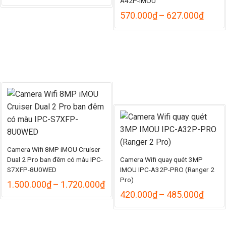
A42P-IMOU
Khoả
570.000
₫
–
627.000
₫
giá:
từ
570.
đến
627.
Camera Wifi 8MP iMOU Cruiser
Dual 2 Pro ban đêm có màu IPC-
Camera Wifi quay quét 3MP
S7XFP-8U0WED
IMOU IPC-A32P-PRO (Ranger 2
Pro)
Khoảng
1.500.000
₫
–
1.720.000
₫
giá:
Khoả
420.000
₫
–
485.000
₫
từ
giá:
1.500.000₫
từ
đến
420.