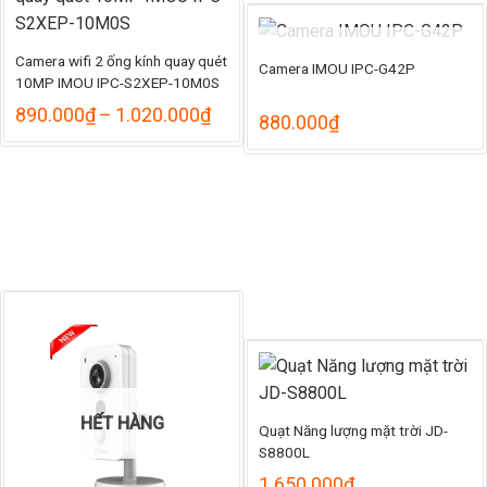
530.000₫
Camera wifi 2 ống kính quay quét
HẾT HÀNG
Camera IMOU IPC-G42P
10MP IMOU IPC-S2XEP-10M0S
Khoảng
890.000
₫
–
1.020.000
₫
880.000
₫
giá:
từ
890.000₫
đến
1.020.000₫
HẾT HÀNG
Quạt Năng lượng mặt trời JD-
S8800L
1.650.000
₫