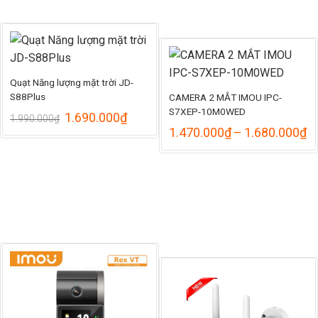
Quạt Năng lượng mặt trời JD-
S88Plus
CAMERA 2 MẮT IMOU IPC-
S7XEP-10M0WED
Giá
Giá
1.690.000
₫
1.990.000
₫
gốc
hiện
K
1.470.000
₫
–
1.680.000
₫
là:
tại
gi
1.990.000₫.
là:
từ
1.690.000₫.
1
đ
1