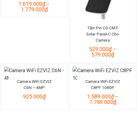
1.619.000
₫
–
Khoảng
1.779.000
₫
giá:
từ
1.619.000₫
Tấm Pin CS-CMT-
đến
Solar Panel-C Cho
1.779.000₫
Camera
529.000
₫
–
Khoảng
579.000
₫
giá:
từ
529.000₫
đến
579.000₫
Camera WiFi EZVIZ
Camera WiFi EZVIZ
C6N – 4MP
C8PF 1080P
925.000
₫
1.589.000
₫
–
Khoảng
1.749.000
₫
giá:
từ
1.589.0
đến
1.749.0