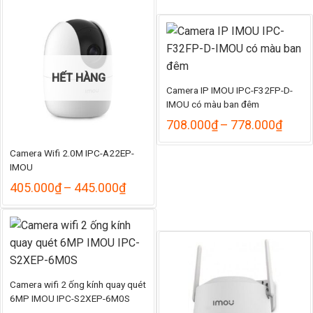
810.000₫
đến
891.000₫
HẾT HÀNG
Camera IP IMOU IPC-F32FP-D-
IMOU có màu ban đêm
Khoả
708.000
₫
–
778.000
₫
giá:
từ
Camera Wifi 2.0M IPC-A22EP-
708.
IMOU
đến
Khoảng
778.
405.000
₫
–
445.000
₫
giá:
từ
405.000₫
đến
445.000₫
Camera wifi 2 ống kính quay quét
6MP IMOU IPC-S2XEP-6M0S