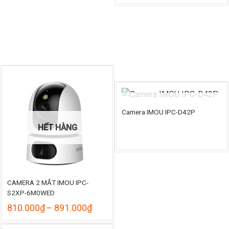
969.000₫
đến
1.059.000₫
HẾT HÀNG
Camera IMOU IPC-D42P
HẾT HÀNG
CAMERA 2 MẮT IMOU IPC-
S2XP-6M0WED
Khoảng
810.000
₫
–
891.000
₫
giá:
từ