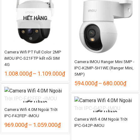
đến
579.
HẾT HÀNG
Camera Wifi PT Full Color 2MP
iMOU IPC-S21FTP kết nối SIM
Camera IMOU Ranger Mini 5MP -
4G
IPC-K2MP-5H1WE (Ranger Mini,
Khoảng
1.008.000
₫
–
1.109.000
₫
5MP)
giá:
Khoả
594.000
₫
–
680.000
₫
từ
giá:
1.008.000₫
từ
đến
594.
1.109.000₫
HẾT HÀNG
đến
Camera Wifi 4.0M Ngoài Trời
680.
HẾT HÀNG
IPC-F42FEP -IMOU
Camera Wifi 4.0M Ngoài Trời
Khoảng
969.000
₫
–
1.059.000
₫
IPC-G42P-IMOU
giá:
từ