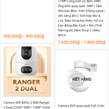
11MP | Ống kính cố định: 3MP,
Ống kính quay quét: 5MP | Tầm
nhìn ban đêm: 30m (Hồng ngoại /
ánh sáng ấm) | Tích hợp Mic &
Loa. Đàm thoại hai chiều. Hỗ trợ
báo động đèn Xanh + Đỏ | Phát
hiện người, Đàm thoại 2 chiều,
Wifi 6
Khoảng
900.000
₫
–
990.000
₫
giá:
K
1.650.000
₫
–
1.890.000
₫
từ
gi
900.000₫
từ
đến
1
990.000₫
đ
1
HẾT HÀNG
Camera Wifi IMOU 2 Mắt Ranger
Camera Wifi quay quét Full Color
2 Dual S20EP 6MP/ 10MP Chính