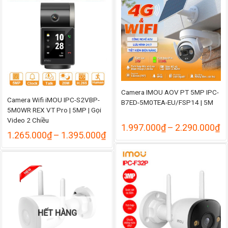
đến
1.1
1.155.000₫
Camera IMOU AOV PT 5MP IPC-
Camera Wifi iMOU IPC-S2VBP-
B7ED-5M0TEA-EU/FSP14 | 5M
5M0WR REX VT Pro | 5MP | Gọi
Video 2 Chiều
K
1.997.000
₫
–
2.290.000
₫
Khoảng
1.265.000
₫
–
1.395.000
₫
gi
giá:
từ
từ
1
1.265.000₫
đ
đến
2
1.395.000₫
HẾT HÀNG