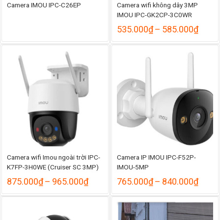
Camera IMOU IPC-C26EP
Camera wifi không dây 3MP
IMOU IPC-GK2CP-3C0WR
Khoả
535.000
₫
–
585.000
₫
giá:
từ
535.
đến
585.
Camera wifi Imou ngoài trời IPC-
Camera IP IMOU IPC-F52P-
K7FP-3H0WE (Cruiser SC 3MP)
IMOU-5MP
Khoảng
Khoả
875.000
₫
–
965.000
₫
765.000
₫
–
840.000
₫
giá:
giá:
từ
từ
875.000₫
765.
đến
đến