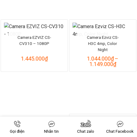
Camera EZVIZ CS-
Camera Ezviz CS-
CV310 – 1080P
H3C 4mp, Color
Night
1.445.000
₫
1.044.000
₫
–
Khoảng
1.149.000
₫
giá:
từ
1.044.0
đến
1.149.0
Gọi điện
Nhắn tin
Chat zalo
Chat Facebook
Camera Hành Trình
Camera Ezviz CS-