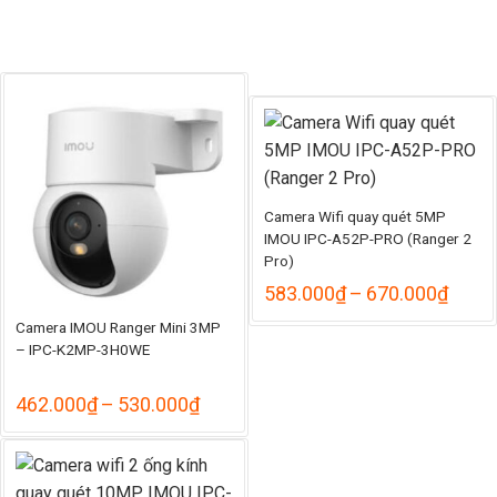
Camera Wifi quay quét 5MP
IMOU IPC-A52P-PRO (Ranger 2
Pro)
Khoả
583.000
₫
–
670.000
₫
giá:
Camera IMOU Ranger Mini 3MP
từ
– IPC-K2MP-3H0WE
583.
đến
670.
Khoảng
462.000
₫
–
530.000
₫
giá:
từ
462.000₫
đến