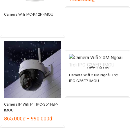
Camera Wifi IPC-K42P-IMOU
HẾT HÀNG
Camera Wifi 2.0M Ngoài Trời
IPC-G26EP-IMOU
Camera IP Wifi PT IPC-S51FEP-
IMOU
Khoảng
865.000
₫
–
990.000
₫
giá:
từ