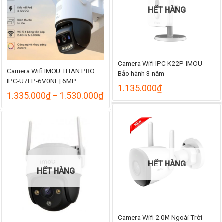
HẾT HÀNG
Camera Wifi IPC-K22P-IMOU-
Camera Wifi IMOU TITAN PRO
Bảo hành 3 năm
IPC-U7LP-6V0NE | 6MP
1.135.000
₫
Khoảng
1.335.000
₫
–
1.530.000
₫
giá:
từ
1.335.000₫
đến
1.530.000₫
HẾT HÀNG
HẾT HÀNG
Camera Wifi 2.0M Ngoài Trời