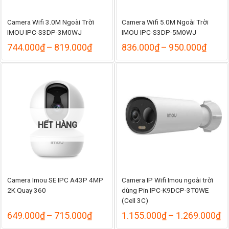
Camera Wifi 3.0M Ngoài Trời
Camera Wifi 5.0M Ngoài Trời
IMOU IPC-S3DP-3M0WJ
IMOU IPC-S3DP-5M0WJ
Khoảng
Khoả
744.000
₫
–
819.000
₫
836.000
₫
–
950.000
₫
giá:
giá:
từ
từ
744.000₫
836.
đến
đến
819.000₫
950.
HẾT HÀNG
Camera Imou SE IPC A43P 4MP
Camera IP Wifi Imou ngoài trời
2K Quay 360
dùng Pin IPC-K9DCP-3T0WE
(Cell 3C)
Khoảng
K
649.000
₫
–
715.000
₫
1.155.000
₫
–
1.269.000
₫
giá:
gi