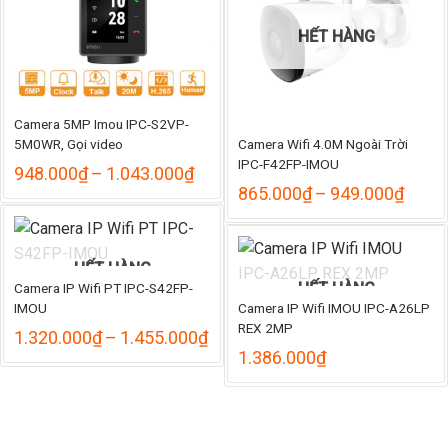
HẾT HÀNG
Camera 5MP Imou IPC-S2VP-
5M0WR, Gọi video
Camera Wifi 4.0M Ngoài Trời
IPC-F42FP-IMOU
Khoảng
948.000
₫
–
1.043.000
₫
giá:
Khoả
865.000
₫
–
949.000
₫
từ
giá:
948.000₫
từ
đến
865.
1.043.000₫
đến
HẾT HÀNG
949.
HẾT HÀNG
Camera IP Wifi PT IPC-S42FP-
IMOU
Camera IP Wifi IMOU IPC-A26LP
REX 2MP
Khoảng
1.320.000
₫
–
1.455.000
₫
giá:
1.386.000
₫
từ
1.320.000₫
đến
1.455.000₫