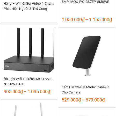
5MP iMOU IPC-GS7EP-5M0WE
Hãng – Wifi 6, Gọi Video 1 Chạm,
Phát Hiện Người & Thú Cưng
K
1.050.000
₫
–
1.155.000
₫
gi
từ
1
đ
1
Đầu ghi Wifi 10 kênh IMOU NVR-
N110W-8A0E
Tấm Pin CS-CMT-Solar Panel-C
Khoảng
905.000
₫
–
1.035.000
₫
Cho Camera
giá:
Khoả
529.000
₫
–
579.000
₫
từ
giá:
905.000₫
từ
đến
529.
1.035.000₫