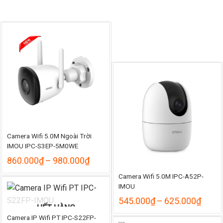
1.720.000₫
đến
485.
Camera Wifi 5.0M Ngoài Trời
IMOU IPC-S3EP-5M0WE
Khoảng
860.000
₫
–
980.000
₫
giá:
Camera Wifi 5.0M IPC-A52P-
từ
860.000₫
IMOU
đến
Khoả
545.000
₫
–
625.000
₫
980.000₫
HẾT HÀNG
giá:
từ
Camera IP Wifi PT IPC-S22FP-