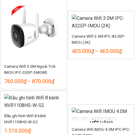
865.000₫
đến
990.000₫
Camera Wifi 3.0M IPC-A32EP-
IMOU (2K)
Khoả
405.000
₫
–
465.000
₫
giá:
từ
Camera Wifi 3.0M Ngoài Trời
405.
đến
IMOU IPC-S3EP-3M0WE
465.
Khoảng
760.000
₫
–
870.000
₫
giá:
từ
760.000₫
đến
870.000₫
Đầu ghi hình Wifi 8 kênh
NVR1108HS-W-S2
HẾT HÀNG
Camera Wifi IMOU 4.0M IPC-IPC-
1.510.000
₫