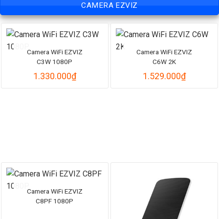
CAMERA EZVIZ
1.515.000₫
đến
1.730.000₫
Camera WiFi EZVIZ
Camera WiFi EZVIZ
C3W 1080P
C6W 2K
1.330.000
₫
1.529.000
₫
Camera WiFi EZVIZ
C8PF 1080P