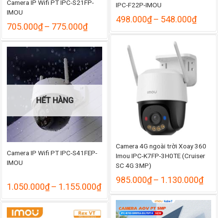
Camera IP Wifi PT IPC-S21FP-
IPC-F22P-IMOU
IMOU
Khoả
498.000
₫
–
548.000
₫
Khoảng
705.000
₫
–
775.000
₫
giá:
giá:
từ
từ
498.
705.000₫
đến
đến
548.
775.000₫
HẾT HÀNG
Camera 4G ngoài trời Xoay 360
Camera IP Wifi PT IPC-S41FEP-
Imou IPC-K7FP-3H0TE (Cruiser
IMOU
SC 4G 3MP)
Kho
985.000
₫
–
1.130.000
₫
Khoảng
1.050.000
₫
–
1.155.000
₫
giá:
giá:
từ
từ
985
1.050.000₫
đến