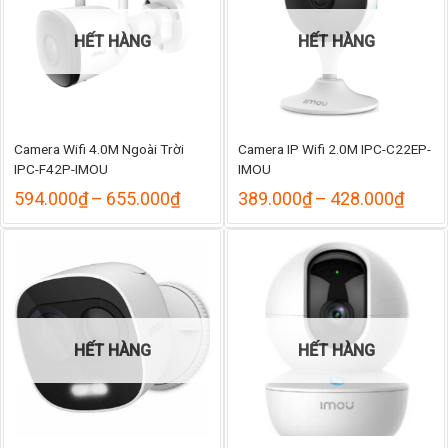
HẾT HÀNG
HẾT HÀNG
Camera Wifi 4.0M Ngoài Trời
Camera IP Wifi 2.0M IPC-C22EP-
IPC-F42P-IMOU
IMOU
Khoảng
Khoả
594.000
₫
–
655.000
₫
389.000
₫
–
428.000
₫
giá:
giá:
từ
từ
594.000₫
389.
đến
đến
655.000₫
428.
HẾT HÀNG
HẾT HÀNG