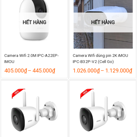
965.000₫
840.
HẾT HÀNG
HẾT HÀNG
Camera Wifi 2.0M IPC-A22EP-
Camera Wifi dùng pin 2K iMOU
IMOU
IPC-B32P-V2 (Cell Go)
Khoảng
K
405.000
₫
–
445.000
₫
1.026.000
₫
–
1.129.000
₫
giá:
gi
từ
từ
405.000₫
1
đến
đ
445.000₫
1