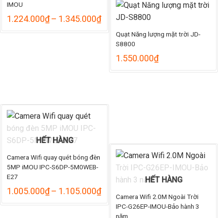
545.
IMOU
đến
Khoảng
1.224.000
₫
–
1.345.000
₫
625.
giá:
Quạt Năng lượng mặt trời JD-
từ
1.224.000₫
S8800
đến
1.550.000
₫
1.345.000₫
HẾT HÀNG
Camera Wifi quay quét bóng đèn
5MP iMOU IPC-S6DP-5M0WEB-
E27
HẾT HÀNG
Khoảng
1.005.000
₫
–
1.105.000
₫
Camera Wifi 2.0M Ngoài Trời
giá:
IPC-G26EP-IMOU-Bảo hành 3
từ
1.005.000₫
năm