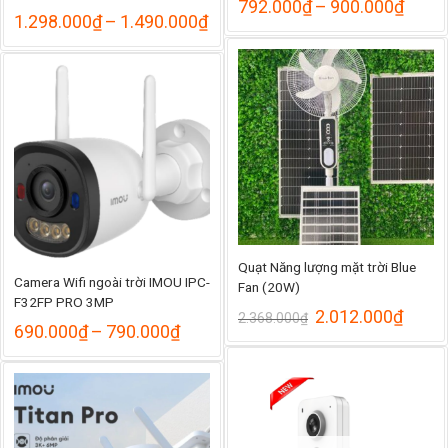
Khoả
792.000
₫
–
900.000
₫
Khoảng
1.298.000
₫
–
1.490.000
₫
giá:
giá:
từ
từ
792.
1.298.000₫
đến
đến
900.
1.490.000₫
Quạt Năng lượng mặt trời Blue
Camera Wifi ngoài trời IMOU IPC-
Fan (20W)
F32FP PRO 3MP
Giá
Giá
2.012.000
₫
2.368.000
₫
Khoảng
690.000
₫
–
790.000
₫
gốc
hiện
giá:
là:
tại
từ
2.368.000₫.
là:
690.000₫
2.012
đến
790.000₫