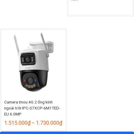
đến
1.105.000₫
Camera Imou 4G 2 ống kính
ngoài trời IPC-S7XCP-6M1TED-
EU 6.0MP
Khoảng
1.515.000
₫
–
1.730.000
₫
giá:
từ