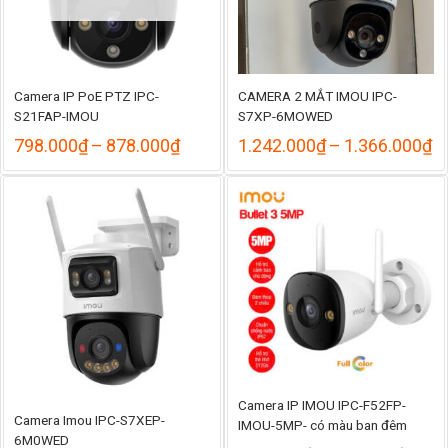
Camera IP PoE PTZ IPC-
CAMERA 2 MẮT IMOU IPC-
S21FAP-IMOU
S7XP-6MOWED
Khoảng
K
798.000
₫
–
878.000
₫
1.242.000
₫
–
1.366.000
₫
giá:
gi
từ
từ
798.000₫
1
đến
đ
878.000₫
1
Camera IP IMOU IPC-F52FP-
Camera Imou IPC-S7XEP-
IMOU-5MP- có màu ban đêm
6M0WED