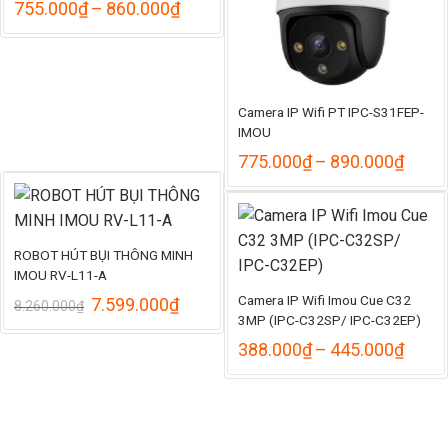
Khoảng
755.000
₫
–
860.000
₫
giá:
từ
755.000₫
đến
860.000₫
Camera IP Wifi PT IPC-S31FEP-
IMOU
Khoả
775.000
₫
–
890.000
₫
giá:
từ
775.
đến
890.
ROBOT HÚT BỤI THÔNG MINH
IMOU RV-L11-A
Camera IP Wifi Imou Cue C32
Giá
Giá
7.599.000
₫
8.260.000
₫
gốc
hiện
3MP (IPC-C32SP/ IPC-C32EP)
là:
tại
Khoả
388.000
₫
–
445.000
₫
8.260.000₫.
là:
giá:
7.599.000₫.
từ
388.
đến
445.