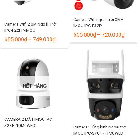
Camera Wifi ngoài trời 3MP
Camera Wifi 2.0M Ngoài Trời
IMOU IPC-F32P
IPC-F22FP-IMOU
Khoả
655.000
₫
–
720.000
₫
Khoảng
685.000
₫
–
749.000
₫
giá:
giá:
từ
từ
655.
685.000₫
đến
đến
720.
749.000₫
HẾT HÀNG
CAMERA 2 MẮT IMOU IPC-
S2XP-10M0WED
Camera 3 Ống kính Ngoài trời
IMOU IPC-S7UP-11M0WED