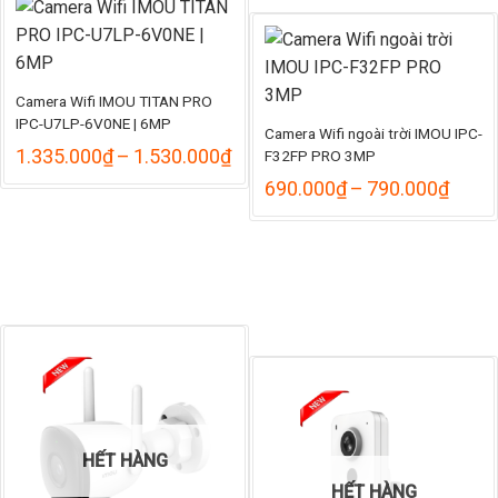
Camera Wifi IMOU TITAN PRO
IPC-U7LP-6V0NE | 6MP
Camera Wifi ngoài trời IMOU IPC-
Khoảng
1.335.000
₫
–
1.530.000
₫
F32FP PRO 3MP
giá:
Khoả
690.000
₫
–
790.000
₫
từ
giá:
1.335.000₫
từ
đến
690.
1.530.000₫
đến
790.
HẾT HÀNG
HẾT HÀNG