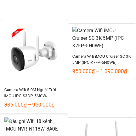
Camera Wifi iMOU Cruiser SC 3K
5MP (IPC-K7FP-5H0WE)
Kho
950.000
₫
–
1.090.000
₫
giá:
từ
950
Camera Wifi 5.0M Ngoài Trời
đến
IMOU IPC-S3DP-5M0WJ
1.0
Khoảng
836.000
₫
–
950.000
₫
giá:
từ
836.000₫
đến
950.000₫