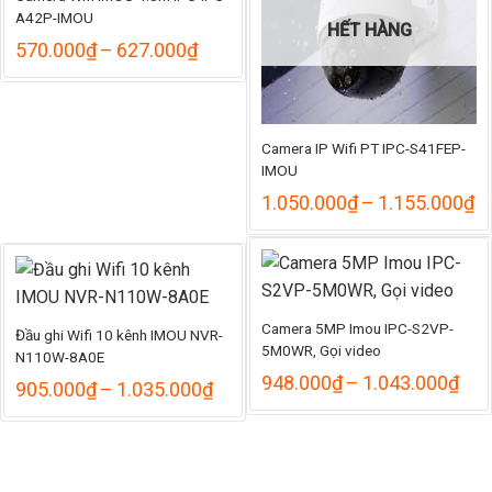
A42P-IMOU
HẾT HÀNG
Khoảng
570.000
₫
–
627.000
₫
giá:
từ
570.000₫
đến
627.000₫
Camera IP Wifi PT IPC-S41FEP-
IMOU
K
1.050.000
₫
–
1.155.000
₫
gi
từ
1
đ
1
Camera 5MP Imou IPC-S2VP-
Đầu ghi Wifi 10 kênh IMOU NVR-
5M0WR, Gọi video
N110W-8A0E
Kho
948.000
₫
–
1.043.000
₫
Khoảng
905.000
₫
–
1.035.000
₫
giá:
giá:
từ
từ
948
905.000₫
đến
đến
1.0
1.035.000₫