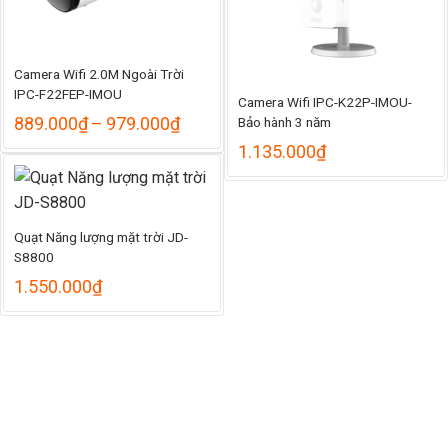
Camera Wifi 2.0M Ngoài Trời
IPC-F22FEP-IMOU
Camera Wifi IPC-K22P-IMOU-
Khoảng
889.000
₫
–
979.000
₫
Bảo hành 3 năm
giá:
1.135.000
₫
từ
889.000₫
đến
979.000₫
Quạt Năng lượng mặt trời JD-
S8800
1.550.000
₫