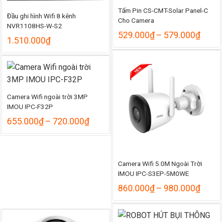
Tấm Pin CS-CMT-Solar Panel-C
Đầu ghi hình Wifi 8 kênh
Cho Camera
NVR1108HS-W-S2
Khoả
529.000
₫
–
579.000
₫
1.510.000
₫
giá:
từ
529.
đến
579.
Camera Wifi ngoài trời 3MP
IMOU IPC-F32P
Khoảng
655.000
₫
–
720.000
₫
giá:
từ
655.000₫
đến
Camera Wifi 5.0M Ngoài Trời
720.000₫
IMOU IPC-S3EP-5M0WE
Khoả
860.000
₫
–
980.000
₫
giá:
từ
860.