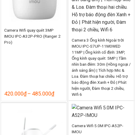
Camera Wifi quay quét 3MP
IMOU IPC-A32P-PRO (Ranger 2
Camera 3 Ống kính Ngoài trời
Pro)
IMOU IPC-S7UP-11M0WED
11MP | Ống kính cố định: 3MP,
Ống kính quay quét: 5MP | Tầm
nhìn ban đêm: 30m (Hồng ngoại /
ánh sáng ấm) | Tích hợp Mic &
Loa. Đàm thoại hai chiều. Hỗ trợ
báo động đèn Xanh + Đỏ | Phát
hiện người, Đàm thoại 2 chiều,
Khoảng
420.000
₫
–
485.000
₫
Wifi 6
giá:
K
1.650.000
₫
–
1.890.000
₫
từ
gi
420.000₫
từ
đến
1
485.000₫
đ
Camera Wifi 5.0M IPC-A52P-
1
IMOU