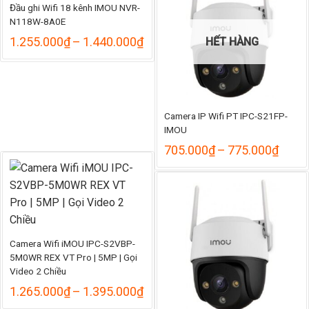
Đầu ghi Wifi 18 kênh IMOU NVR-
N118W-8A0E
Khoảng
1.255.000
₫
–
1.440.000
₫
HẾT HÀNG
giá:
từ
1.255.000₫
đến
1.440.000₫
Camera IP Wifi PT IPC-S21FP-
IMOU
Khoả
705.000
₫
–
775.000
₫
giá:
từ
705.
đến
775.
Camera Wifi iMOU IPC-S2VBP-
5M0WR REX VT Pro | 5MP | Gọi
Video 2 Chiều
Khoảng
1.265.000
₫
–
1.395.000
₫
giá: