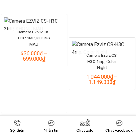
từ
539.000₫
đến
595.000₫
Camera EZVIZ CS-
H3C 2MP, KHÔNG
MÀU
636.000
₫
–
Camera Ezviz CS-
Khoảng
699.000
₫
H3C 4mp, Color
giá:
Night
từ
636.000₫
1.044.000
₫
–
đến
Khoảng
1.149.000
₫
699.000₫
giá:
từ
1.044.0
đến
1.149.0
Camera WiFi EZVIZ
Gọi điện
Nhắn tin
Chat zalo
Chat Facebook