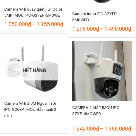
Camera Wifi quay quét Full Color
Camera Imou IPC-S7XEP-
5MP iMOU IPC-GS7EP-5M0WE
6M0WED
Khoảng
1.050.000
₫
–
1.155.000
₫
K
1.298.000
₫
–
1.490.000
₫
giá:
gi
từ
từ
1.050.000₫
1
đến
đ
1.155.000₫
1
HẾT HÀNG
Camera Wifi 2.0M Ngoài Trời
CAMERA 2 MẮT IMOU IPC-
IPC-G26EP-IMOU-Bảo hành 3
S7XP-6MOWED
năm
K
1.242.000
₫
–
1.366.000
₫
gi