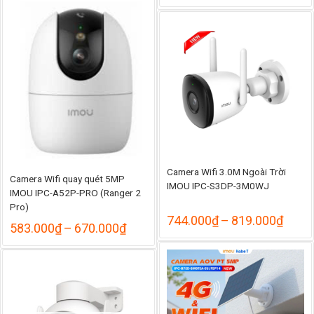
giá:
2.368.000₫.
là:
từ
2.012.000₫.
765.
đến
840.
Camera Wifi 3.0M Ngoài Trời
Camera Wifi quay quét 5MP
IMOU IPC-S3DP-3M0WJ
IMOU IPC-A52P-PRO (Ranger 2
Pro)
Khoả
744.000
₫
–
819.000
₫
Khoảng
583.000
₫
–
670.000
₫
giá:
giá:
từ
từ
744.
583.000₫
đến
đến
819.
670.000₫