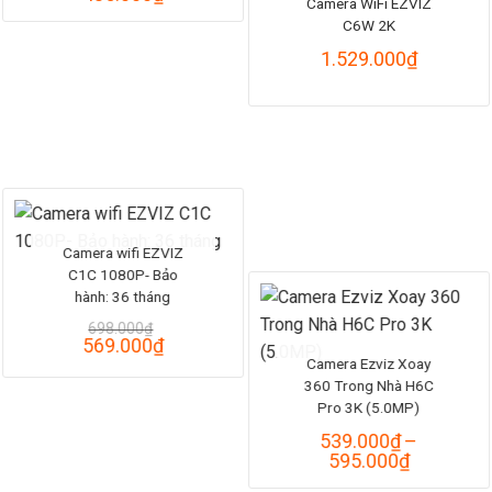
Camera WiFi EZVIZ
giá:
C6W 2K
từ
395.000₫
1.529.000
₫
đến
435.000₫
Camera wifi EZVIZ
C1C 1080P- Bảo
hành: 36 tháng
698.000
₫
Giá
Giá
569.000
₫
gốc
hiện
Camera Ezviz Xoay
là:
tại
360 Trong Nhà H6C
698.000₫.
là:
Pro 3K (5.0MP)
569.000₫.
539.000
₫
–
Khoảng
595.000
₫
giá: