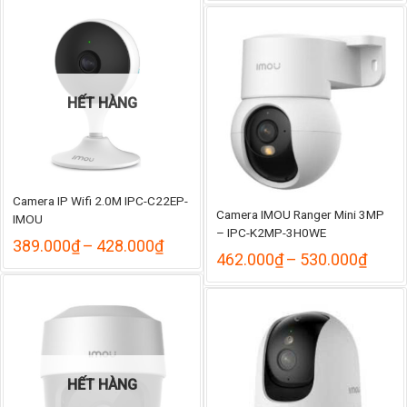
từ
1
đ
1
HẾT HÀNG
Camera IP Wifi 2.0M IPC-C22EP-
Camera IMOU Ranger Mini 3MP
IMOU
– IPC-K2MP-3H0WE
Khoảng
389.000
₫
–
428.000
₫
Khoả
462.000
₫
–
530.000
₫
giá:
giá:
từ
từ
389.000₫
462.
đến
đến
428.000₫
530.
HẾT HÀNG