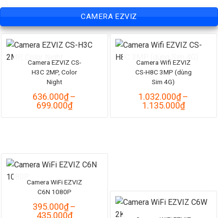
CAMERA EZVIZ
Camera EZVIZ CS-
Camera Wifi EZVIZ
H3C 2MP, Color
CS-H8C 3MP (dùng
Night
Sim 4G)
636.000
₫
–
1.032.000
₫
–
Khoảng
Khoảng
699.000
₫
1.135.000
₫
giá:
giá:
từ
từ
636.000₫
1.032.0
đến
đến
699.000₫
1.135.0
Camera WiFi EZVIZ
C6N 1080P
395.000
₫
–
Khoảng
435.000
₫