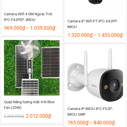
Camera Wifi 4.0M Ngoài Trời
IPC-F42FEP -IMOU
Camera IP Wifi PT IPC-S42FP-
IMOU
Khoảng
969.000
₫
–
1.059.000
₫
giá:
K
1.320.000
₫
–
1.455.000
₫
từ
gi
969.000₫
từ
đến
1
1.059.000₫
đ
1
Quạt Năng lượng mặt trời Blue
Fan (20W)
Camera IP IMOU IPC-F52P-
IMOU-5MP
Giá
Giá
2.012.000
₫
2.368.000
₫
gốc
hiện
Khoả
765.000
₫
–
840.000
₫
là:
tại