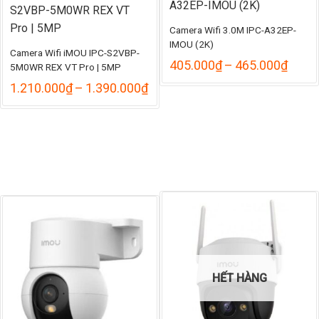
Camera Wifi 3.0M IPC-A32EP-
IMOU (2K)
Camera Wifi iMOU IPC-S2VBP-
Khoả
405.000
₫
–
465.000
₫
5M0WR REX VT Pro | 5MP
giá:
Khoảng
1.210.000
₫
–
1.390.000
₫
từ
giá:
405.
từ
đến
1.210.000₫
465.
đến
1.390.000₫
HẾT HÀNG