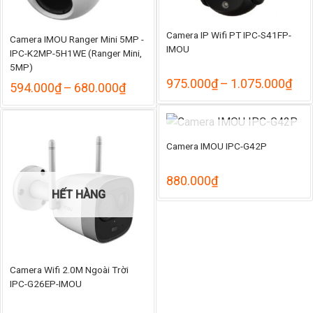
Camera IP Wifi PT IPC-S41FP-
Camera IMOU Ranger Mini 5MP -
IMOU
IPC-K2MP-5H1WE (Ranger Mini,
5MP)
Kho
975.000
₫
–
1.075.000
₫
Khoảng
594.000
₫
–
680.000
₫
giá:
giá:
từ
từ
975
594.000₫
đến
đến
HẾT HÀNG
1.0
Camera IMOU IPC-G42P
680.000₫
880.000
₫
HẾT HÀNG
Camera Wifi 2.0M Ngoài Trời
IPC-G26EP-IMOU