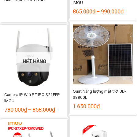
IMOU
Khoả
865.000
₫
–
990.000
₫
giá:
từ
865.
đến
990.
HẾT HÀNG
Quạt Năng lượng mặt trời JD-
Camera IP Wifi PT IPC-S21FEP-
S8800L
IMOU
1.650.000
₫
Khoảng
780.000
₫
–
858.000
₫
giá:
từ
780.000₫
đến
858.000₫