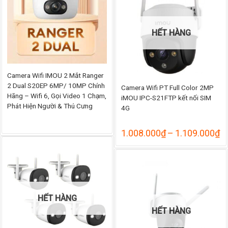
715.
HẾT HÀNG
Camera Wifi IMOU 2 Mắt Ranger
2 Dual S20EP 6MP/ 10MP Chính
Camera Wifi PT Full Color 2MP
Hãng – Wifi 6, Gọi Video 1 Chạm,
iMOU IPC-S21FTP kết nối SIM
Phát Hiện Người & Thú Cưng
4G
K
1.008.000
₫
–
1.109.000
₫
gi
từ
1
đ
1
HẾT HÀNG
HẾT HÀNG