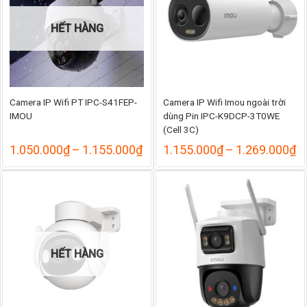
HẾT HÀNG
Camera IP Wifi PT IPC-S41FEP-
Camera IP Wifi Imou ngoài trời
IMOU
dùng Pin IPC-K9DCP-3T0WE
(Cell 3C)
Khoảng
K
1.050.000
₫
–
1.155.000
₫
1.155.000
₫
–
1.269.000
₫
giá:
gi
từ
từ
1.050.000₫
1
đến
đ
1.155.000₫
1
HẾT HÀNG