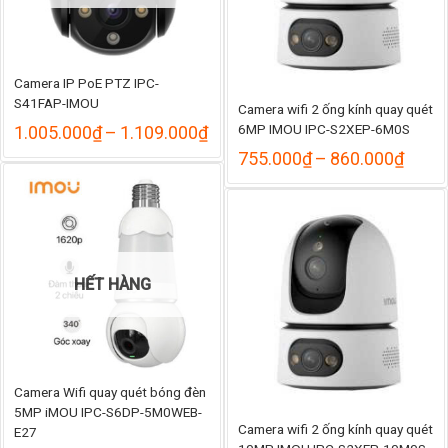
Camera IP PoE PTZ IPC-
S41FAP-IMOU
Camera wifi 2 ống kính quay quét
6MP IMOU IPC-S2XEP-6M0S
Khoảng
1.005.000
₫
–
1.109.000
₫
giá:
Khoả
755.000
₫
–
860.000
₫
từ
giá:
1.005.000₫
từ
đến
755.
1.109.000₫
đến
860.
HẾT HÀNG
Camera Wifi quay quét bóng đèn
5MP iMOU IPC-S6DP-5M0WEB-
Camera wifi 2 ống kính quay quét
E27