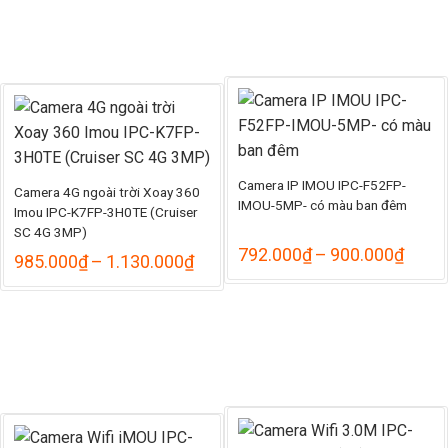
1
đ
1
Camera IP IMOU IPC-F52FP-
Camera 4G ngoài trời Xoay 360
IMOU-5MP- có màu ban đêm
Imou IPC-K7FP-3H0TE (Cruiser
SC 4G 3MP)
Khoả
792.000
₫
–
900.000
₫
Khoảng
985.000
₫
–
1.130.000
₫
giá:
giá:
từ
từ
792.
985.000₫
đến
đến
900.
1.130.000₫