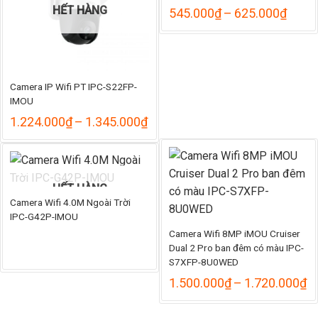
HẾT HÀNG
Khoả
545.000
₫
–
625.000
₫
giá:
từ
545.
đến
625.
Camera IP Wifi PT IPC-S22FP-
IMOU
Khoảng
1.224.000
₫
–
1.345.000
₫
giá:
từ
1.224.000₫
đến
1.345.000₫
HẾT HÀNG
Camera Wifi 4.0M Ngoài Trời
IPC-G42P-IMOU
Camera Wifi 8MP iMOU Cruiser
Dual 2 Pro ban đêm có màu IPC-
S7XFP-8U0WED
K
1.500.000
₫
–
1.720.000
₫
gi
từ