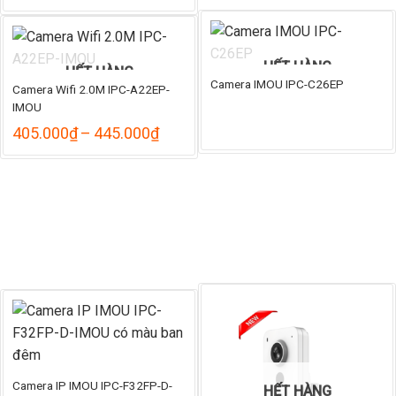
HẾT HÀNG
HẾT HÀNG
Camera IMOU IPC-C26EP
Camera Wifi 2.0M IPC-A22EP-
IMOU
Khoảng
405.000
₫
–
445.000
₫
giá:
từ
405.000₫
đến
445.000₫
Camera IP IMOU IPC-F32FP-D-
HẾT HÀNG