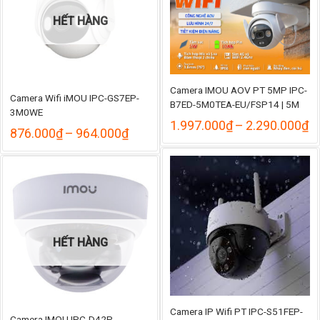
HẾT HÀNG
Camera IMOU AOV PT 5MP IPC-
Camera Wifi iMOU IPC-GS7EP-
B7ED-5M0TEA-EU/FSP14 | 5M
3M0WE
K
1.997.000
₫
–
2.290.000
₫
Khoảng
876.000
₫
–
964.000
₫
gi
giá:
từ
từ
1
876.000₫
đ
đến
2
964.000₫
HẾT HÀNG
Camera IP Wifi PT IPC-S51FEP-
Camera IMOU IPC-D42P