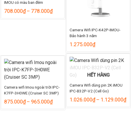
IMOU có màu ban đêm
Khoảng
708.000
₫
–
778.000
₫
giá:
từ
708.000₫
Camera Wifi IPC-K42P-IMOU-
đến
Bảo hành 3 năm
778.000₫
1.275.000
₫
HẾT HÀNG
Camera Wifi dùng pin 2K iMOU
Camera wifi Imou ngoài trời IPC-
IPC-B32P-V2 (Cell Go)
K7FP-3H0WE (Cruiser SC 3MP)
K
1.026.000
₫
–
1.129.000
₫
Khoảng
875.000
₫
–
965.000
₫
gi
giá:
từ
từ
1
875.000₫
đ
đến
1
965.000₫