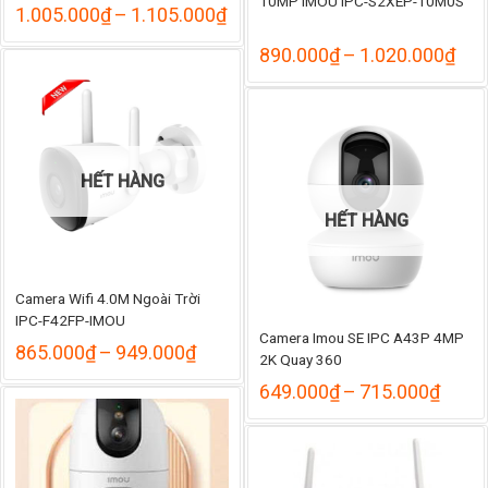
10MP IMOU IPC-S2XEP-10M0S
Khoảng
1.005.000
₫
–
1.105.000
₫
giá:
từ
Kho
890.000
₫
–
1.020.000
₫
1.005.000₫
giá:
đến
từ
1.105.000₫
890
đến
1.0
HẾT HÀNG
HẾT HÀNG
Camera Wifi 4.0M Ngoài Trời
IPC-F42FP-IMOU
Camera Imou SE IPC A43P 4MP
Khoảng
865.000
₫
–
949.000
₫
2K Quay 360
giá:
từ
Khoả
649.000
₫
–
715.000
₫
865.000₫
giá:
đến
từ
949.000₫
649.
đến