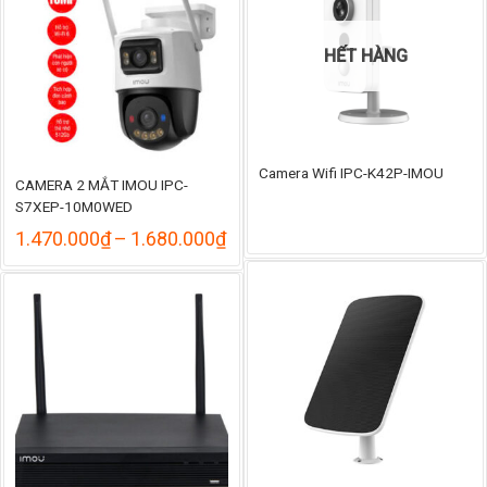
HẾT HÀNG
Camera Wifi IPC-K42P-IMOU
CAMERA 2 MẮT IMOU IPC-
S7XEP-10M0WED
Khoảng
1.470.000
₫
–
1.680.000
₫
giá:
từ
1.470.000₫
đến
1.680.000₫