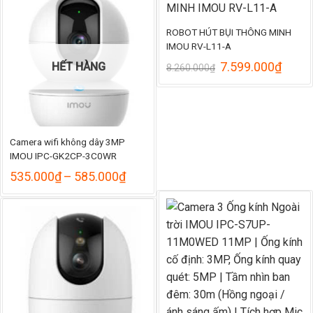
đến
980.
ROBOT HÚT BỤI THÔNG MINH
IMOU RV-L11-A
Giá
Giá
7.599.000
₫
HẾT HÀNG
8.260.000
₫
gốc
hiện
là:
tại
8.260.000₫.
là:
7.599
Camera wifi không dây 3MP
IMOU IPC-GK2CP-3C0WR
Khoảng
535.000
₫
–
585.000
₫
giá:
từ
535.000₫
đến
585.000₫