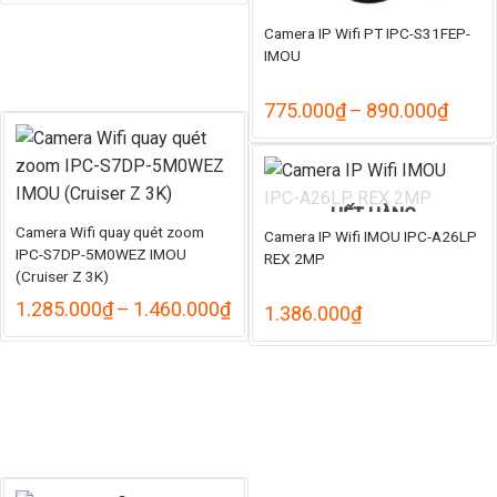
từ
1.265.000₫
Camera IP Wifi PT IPC-S31FEP-
đến
IMOU
1.395.000₫
Khoả
775.000
₫
–
890.000
₫
giá:
từ
775.
đến
890.
HẾT HÀNG
Camera Wifi quay quét zoom
Camera IP Wifi IMOU IPC-A26LP
IPC-S7DP-5M0WEZ IMOU
REX 2MP
(Cruiser Z 3K)
Khoảng
1.285.000
₫
–
1.460.000
₫
1.386.000
₫
giá:
từ
1.285.000₫
đến
1.460.000₫