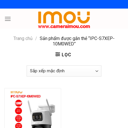
Skip
to
content
Trang chủ
/
Sản phẩm được gắn thẻ “IPC-S7XEP-
10M0WED”
LỌC