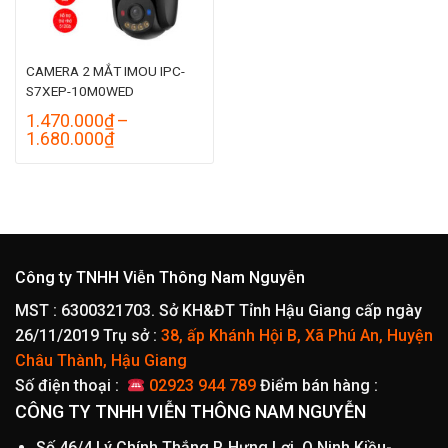
CAMERA 2 MẮT IMOU IPC-
S7XEP-10M0WED
1.470.000
₫
–
Khoảng
1.680.000
₫
giá:
từ
1.470.000₫
đến
1.680.000₫
Công ty TNHH Viễn Thông Nam Nguyễn
MST : 6300321703. Sở KH&ĐT Tỉnh Hậu Giang cấp ngày
26/11/2019
Trụ sở :
38, ấp Khánh Hội B, Xã Phú An, Huyện
Châu Thành, Hậu Giang
Số điện thoại :
02923 944 789
Điểm bán hàng :
CÔNG TY TNHH VIỄN THÔNG NAM NGUYỄN
Số 46/4 Lý Chính Thắng,P. Hưng Lợi, Q.Ninh Kiều-