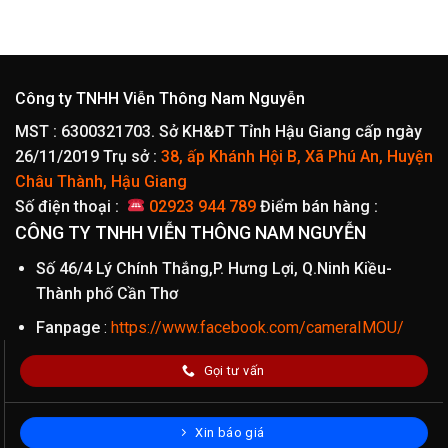
1.990.000₫.
là:
1.690.000₫.
Công ty TNHH Viễn Thông Nam Nguyễn
MST : 6300321703. Sở KH&ĐT Tỉnh Hậu Giang cấp ngày
26/11/2019
Trụ sở :
38, ấp Khánh Hội B, Xã Phú An, Huyện
Châu Thành, Hậu Giang
Số điện thoại :
02923 944 789
Điểm bán hàng :
CÔNG TY TNHH VIỄN THÔNG NAM NGUYỄN
Số 46/4 Lý Chính Thắng,P. Hưng Lợi, Q.Ninh Kiều-
Thành phố Cần Thơ
Fanpage
:
https://www.facebook.com/cameraIMOU/
Gọi tư vấn
Xin báo giá