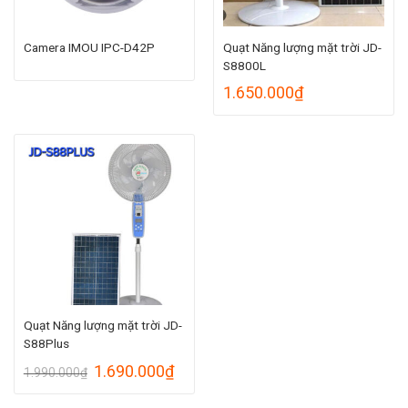
Camera IMOU IPC-D42P
Quạt Năng lượng mặt trời JD-
S8800L
1.650.000
₫
Quạt Năng lượng mặt trời JD-
S88Plus
Giá
Giá
1.690.000
₫
1.990.000
₫
gốc
hiện
là:
tại