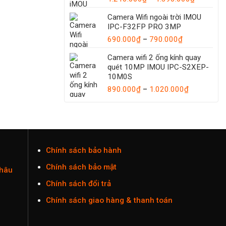
1.035.000
giá:
Camera Wifi ngoài trời IMOU
từ
IPC-F32FP PRO 3MP
1.210.00
Khoảng
đến
690.000
₫
–
790.000
₫
giá:
1.390.00
Camera wifi 2 ống kính quay
từ
quét 10MP IMOU IPC-S2XEP-
690.000₫
10M0S
đến
Khoảng
890.000
₫
–
1.020.000
790.000₫
₫
giá:
từ
890.000₫
đến
1.020.000
Chính sách bảo hành
Chính sách bảo mật
Châu
Chính sách đổi trả
Chính sách giao hàng & thanh toán