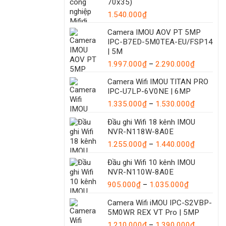
70x35)
1.540.000
₫
Camera IMOU AOV PT 5MP
IPC-B7ED-5M0TEA-EU/FSP14
| 5M
Khoảng
1.997.000
₫
–
2.290.000
₫
giá:
Camera Wifi IMOU TITAN PRO
từ
IPC-U7LP-6V0NE | 6MP
1.997.00
Khoảng
1.335.000
₫
–
1.530.000
₫
đến
giá:
2.290.00
Đầu ghi Wifi 18 kênh IMOU
từ
NVR-N118W-8A0E
1.335.00
đến
Khoảng
1.255.000
₫
–
1.440.000
₫
1.530.00
giá:
Đầu ghi Wifi 10 kênh IMOU
từ
NVR-N110W-8A0E
1.255.00
Khoảng
đến
905.000
₫
–
1.035.000
₫
giá:
1.440.00
Camera Wifi iMOU IPC-S2VBP-
từ
5M0WR REX VT Pro | 5MP
905.000₫
đến
Khoảng
1.210.000
₫
–
1.390.000
₫