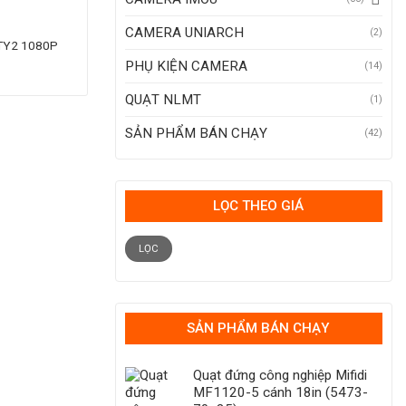
CAMERA UNIARCH
(2)
 TY2 1080P
PHỤ KIỆN CAMERA
(14)
QUẠT NLMT
(1)
SẢN PHẨM BÁN CHẠY
(42)
LỌC THEO GIÁ
Giá
Giá
tối
tối
LỌC
thiểu
đa
SẢN PHẨM BÁN CHẠY
Quạt đứng công nghiệp Mifidi
MF1120-5 cánh 18in (5473-