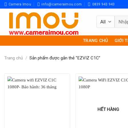
Skip
Camera Imou
info@cameraimou.com
0839 943 943
to
content
Tìm
kiếm:
TRANG CHỦ
GIỚI 
Trang chủ
/
Sản phẩm được gắn thẻ “EZVIZ C1C”
HẾT HÀNG