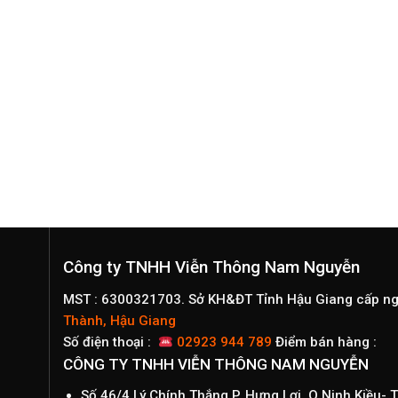
Công ty TNHH Viễn Thông Nam Nguyễn
MST : 6300321703. Sở KH&ĐT Tỉnh Hậu Giang cấp n
Thành, Hậu Giang
Số điện thoại :
02923 944 789
Điểm bán hàng :
CÔNG TY TNHH VIỄN THÔNG NAM NGUYỄN
Số 46/4 Lý Chính Thắng,P. Hưng Lợi, Q.Ninh Kiều-