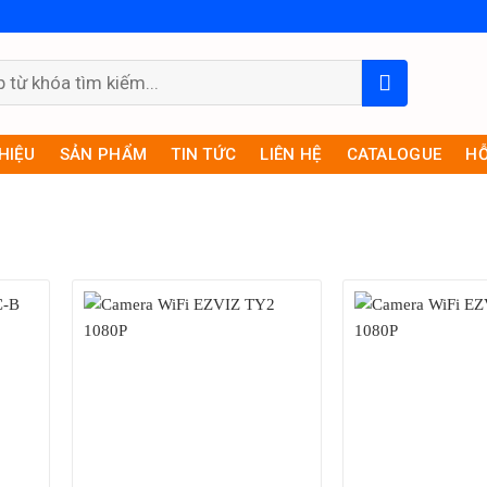
THIỆU
SẢN PHẨM
TIN TỨC
LIÊN HỆ
CATALOGUE
HỖ