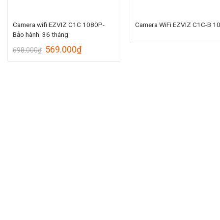
Camera wifi EZVIZ C1C 1080P-
Camera WiFi EZVIZ C1C-B 1
Bảo hành: 36 tháng
Giá
Giá
569.000
₫
698.000
₫
gốc
hiện
là:
tại
698.000₫.
là:
569.000₫.