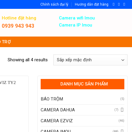
Chính sách đại lý
Hướng dẫn đặt hàng
Hotline đặt hàng
Camera wifi Imou
Camera IP Imou
0939 943 943
 TRỢ
Showing all 4 results
DANH MỤC SẢN PHẨM
BÁO TRỘM
(5)
CAMERA DAHUA
(7)
CAMERA EZVIZ
(46)
CAMERA IMOU
(88)