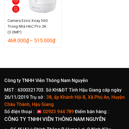
Camera Ezviz Xoay 360
Trong Nhà H6C Pro 2K
(3.0MP)
Khoảng
468.000
₫
–
515.000
₫
giá:
từ
468.000₫
đến
515.000₫
Công ty TNHH Viễn Thông Nam Nguyễn
MST : 6300321703. Sở KH&ĐT Tỉnh Hậu Giang cấp ngày
26/11/2019
Trụ sở :
38, ấp Khánh Hội B, Xã Phú An, Huyện
Châu Thành, Hậu Giang
Số điện thoại :
02923 944 789
Điểm bán hàng :
CÔNG TY TNHH VIỄN THÔNG NAM NGUYỄN