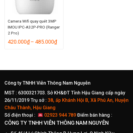
Camera Wifi quay quét 3MP
IMOU IPC-A32P-PRO (Ranger
2 Pro)
Khoảng
420.000
₫
–
485.000
₫
giá:
từ
420.000₫
đến
485.000₫
Công ty TNHH Viễn Thông Nam Nguyễn
MST : 6300321703. Sở KH&ĐT Tỉnh Hậu Giang cấp ngày
26/11/2019
Trụ sở :
38, ấp Khánh Hội B, Xã Phú An, Huyện
Châu Thành, Hậu Giang
Số điện thoại :
02923 944 789
Điểm bán hàng :
CÔNG TY TNHH VIỄN THÔNG NAM NGUYỄN