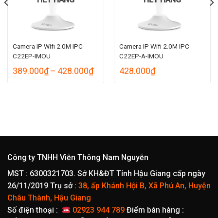
Camera IP Wifi 2.0M IPC-
Camera IP Wifi 2.0M IPC-
C22EP-IMOU
C22EP-A-IMOU
Khoảng
389.000
₫
–
428.000
₫
428.000
₫
giá:
oảng
từ
389.000₫
đến
.000₫
428.000₫
n
.000₫
Công ty TNHH Viễn Thông Nam Nguyễn
MST : 6300321703. Sở KH&ĐT Tỉnh Hậu Giang cấp ngày
26/11/2019
Trụ sở :
38, ấp Khánh Hội B, Xã Phú An, Huyện
Châu Thành, Hậu Giang
Số điện thoại :
02923 944 789
Điểm bán hàng :