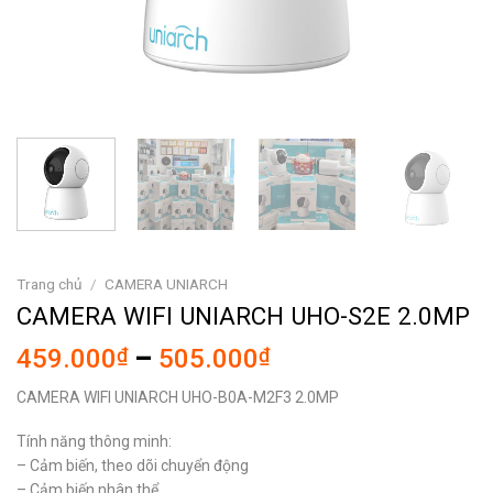
Trang chủ
/
CAMERA UNIARCH
CAMERA WIFI UNIARCH UHO-S2E 2.0MP
Khoảng
459.000
₫
–
505.000
₫
giá:
CAMERA WIFI UNIARCH UHO-B0A-M2F3 2.0MP
từ
459.000₫
Tính năng thông minh:
đến
– Cảm biến, theo dõi chuyển động
505.000₫
– Cảm biến nhân thể