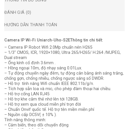
THÔNG TIN BỔ SUNG
ĐÁNH GIÁ (0)
HƯỚNG DẪN THANH TOÁN
Camera IP Wi-Fi Uniarch-Uho-S2E
Thông tin chi tiết:
– Camera IP Robot Wifi 2.0Mp chuẩn nén H265
– 1/3″ CMOS, ICR, 1920×1080, Ultra 265/H265/ H.264 /MJPEG,
Dual stream
– Ống kính cố định 3.6mm .
– Hồng ngoại 10m, độ nhạy sáng 0.01Lux.
– Tự động chuyển ngày đêm, tự động cân bằng ánh sáng trắng,
chống gợn, chống nhiễu, chống ngược sáng số DWDR.
– Hỗ trợ tính năng Wifi chuẩn IEEE 802.11b/g/n.
– Tích hợp sẵn loa và mic, cho phép đàm thoại hai chiều.
– Hỗ trợ cổng LAN RJ45
– Hỗ trợ khe cắm thẻ nhớ lên tới 128GB.
– Hỗ trợ xem qua cloud miễn phí trọn đời
– Chuẩn Onvif quốc tế. Hỗ trợ tên miền miễn phí
– Nguồn cấp DC5V( ± 10% ).
Tính năng thông minh:
– Cảm biến, theo dõi chuyển động