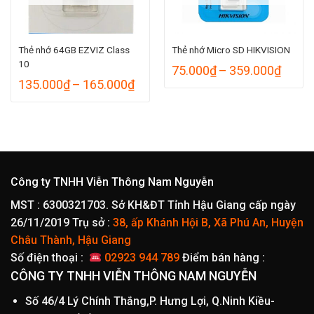
Thẻ nhớ 64GB EZVIZ Class
Thẻ nhớ Micro SD HIKVISION
10
Khoả
75.000
₫
–
359.000
₫
giá:
Khoảng
135.000
₫
–
165.000
₫
từ
giá:
75.00
từ
đến
135.000₫
359.0
đến
165.000₫
Công ty TNHH Viễn Thông Nam Nguyễn
MST : 6300321703. Sở KH&ĐT Tỉnh Hậu Giang cấp ngày
26/11/2019
Trụ sở :
38, ấp Khánh Hội B, Xã Phú An, Huyện
Châu Thành, Hậu Giang
Số điện thoại :
02923 944 789
Điểm bán hàng :
CÔNG TY TNHH VIỄN THÔNG NAM NGUYỄN
Số 46/4 Lý Chính Thắng,P. Hưng Lợi, Q.Ninh Kiều-