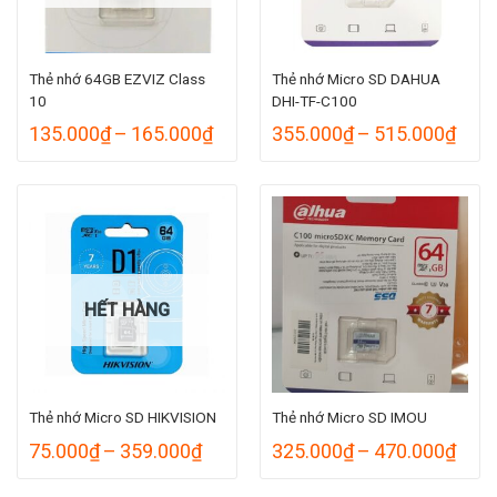
Thẻ nhớ 64GB EZVIZ Class
Thẻ nhớ Micro SD DAHUA
10
DHI-TF-C100
Khoảng
Kho
135.000
₫
–
165.000
₫
355.000
₫
–
515.000
₫
giá:
giá:
từ
từ
135.000₫
355.
đến
đến
165.000₫
515.
HẾT HÀNG
Thẻ nhớ Micro SD HIKVISION
Thẻ nhớ Micro SD IMOU
Khoảng
Kho
75.000
₫
–
359.000
₫
325.000
₫
–
470.000
₫
giá:
giá:
từ
từ