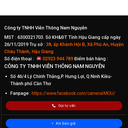
75.000₫
325.
đến
đến
359.000₫
470.
Công ty TNHH Viễn Thông Nam Nguyễn
MST : 6300321703. Sở KH&ĐT Tỉnh Hậu Giang cấp ngày
26/11/2019
Trụ sở :
38, ấp Khánh Hội B, Xã Phú An, Huyện
Châu Thành, Hậu Giang
Số điện thoại :
02923 944 789
Điểm bán hàng :
CÔNG TY TNHH VIỄN THÔNG NAM NGUYỄN
Số 46/4 Lý Chính Thắng,P. Hưng Lợi, Q.Ninh Kiều-
Thành phố Cần Thơ
Fanpage
:
https://www.facebook.com/cameraIMOU/
Gọi tư vấn
Xin báo giá