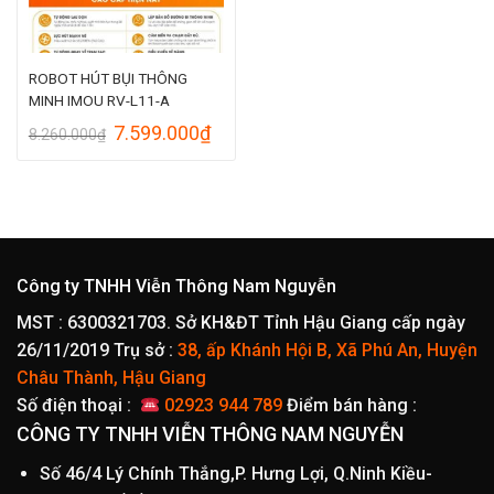
ROBOT HÚT BỤI THÔNG
MINH IMOU RV-L11-A
Giá
Giá
7.599.000
₫
8.260.000
₫
gốc
hiện
là:
tại
8.260.000₫.
là:
7.599.000₫.
Công ty TNHH Viễn Thông Nam Nguyễn
MST : 6300321703. Sở KH&ĐT Tỉnh Hậu Giang cấp ngày
26/11/2019
Trụ sở :
38, ấp Khánh Hội B, Xã Phú An, Huyện
Châu Thành, Hậu Giang
Số điện thoại :
02923 944 789
Điểm bán hàng :
CÔNG TY TNHH VIỄN THÔNG NAM NGUYỄN
Số 46/4 Lý Chính Thắng,P. Hưng Lợi, Q.Ninh Kiều-