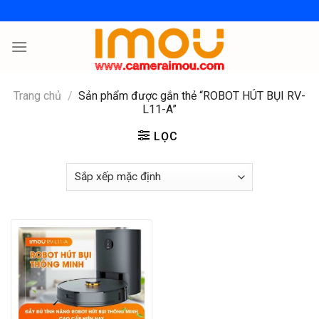
Skip
to
content
Trang chủ
/
Sản phẩm được gắn thẻ “ROBOT HÚT BỤI RV-
L11-A”
LỌC