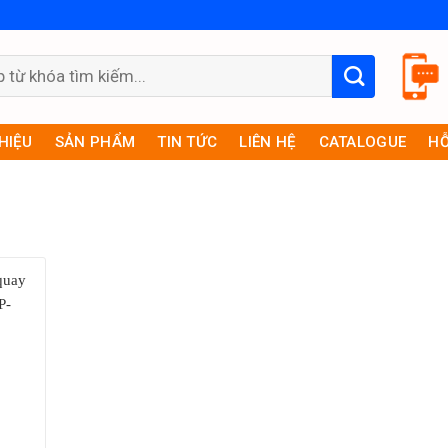
THIỆU
SẢN PHẨM
TIN TỨC
LIÊN HỆ
CATALOGUE
HỖ