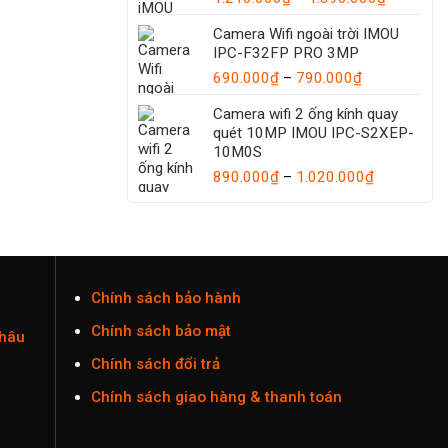
1.035.000
giá:
Camera Wifi ngoài trời IMOU
từ
IPC-F32FP PRO 3MP
1.210.00
Khoảng
đến
690.000
₫
–
790.000
₫
giá:
1.390.00
Camera wifi 2 ống kính quay
từ
quét 10MP IMOU IPC-S2XEP-
690.000₫
10M0S
đến
Khoảng
890.000
₫
–
1.020.000
790.000₫
₫
giá:
từ
890.000₫
đến
1.020.000
Chính sách bảo hành
Chính sách bảo mật
Châu
Chính sách đổi trả
Chính sách giao hàng & thanh toán