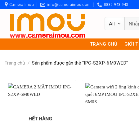
Skip
Camera Imou
info@cameraimou.com
0839 943 943
to
content
Tìm
kiếm:
TRANG CHỦ
GIỚI 
Trang chủ
/
Sản phẩm được gắn thẻ “IPC-S2XP-6M0WED”
HẾT HÀNG