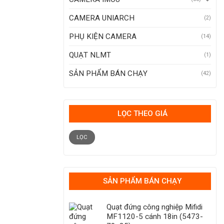
CAMERA UNIARCH
(2)
PHỤ KIỆN CAMERA
(14)
QUẠT NLMT
(1)
SẢN PHẨM BÁN CHẠY
(42)
LỌC THEO GIÁ
Giá
Giá
tối
tối
LỌC
thiểu
đa
SẢN PHẨM BÁN CHẠY
Quạt đứng công nghiệp Mifidi
MF1120-5 cánh 18in (5473-