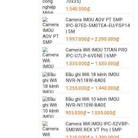
70x35)
1.540.000
₫
Camera IMOU AOV PT 5MP
IPC-B7ED-5M0TEA-EU/FSP14
| 5M
Khoảng
1.997.000
₫
–
2.290.000
₫
giá:
Camera Wifi IMOU TITAN PRO
từ
IPC-U7LP-6V0NE | 6MP
1.997.00
Khoảng
1.335.000
₫
–
1.530.000
₫
đến
giá:
2.290.00
Đầu ghi Wifi 18 kênh IMOU
từ
NVR-N118W-8A0E
1.335.00
đến
Khoảng
1.255.000
₫
–
1.440.000
₫
1.530.00
giá:
Đầu ghi Wifi 10 kênh IMOU
từ
NVR-N110W-8A0E
1.255.00
Khoảng
đến
905.000
₫
–
1.035.000
₫
giá:
1.440.00
Camera Wifi iMOU IPC-S2VBP-
từ
5M0WR REX VT Pro | 5MP
905.000₫
đến
Khoảng
1.210.000
₫
–
1.390.000
₫