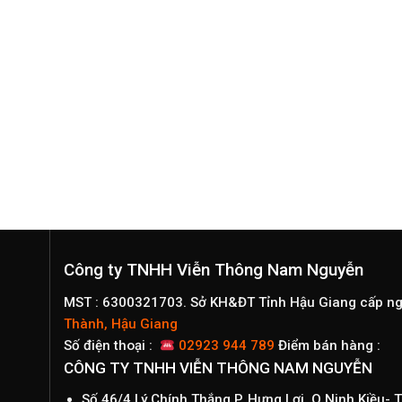
Công ty TNHH Viễn Thông Nam Nguyễn
MST : 6300321703. Sở KH&ĐT Tỉnh Hậu Giang cấp n
Thành, Hậu Giang
Số điện thoại :
02923 944 789
Điểm bán hàng :
CÔNG TY TNHH VIỄN THÔNG NAM NGUYỄN
Số 46/4 Lý Chính Thắng,P. Hưng Lợi, Q.Ninh Kiều-