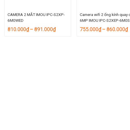
CAMERA 2 MẮT IMOU IPC-S2XP-
Camera wifi 2 ống kính quay 
6M0WED
6MP IMOU IPC-S2XEP-6M0S
Khoảng
810.000
₫
–
891.000
₫
755.000
₫
–
860.000
₫
giá:
g
từ
810.000₫
đến
891.000₫