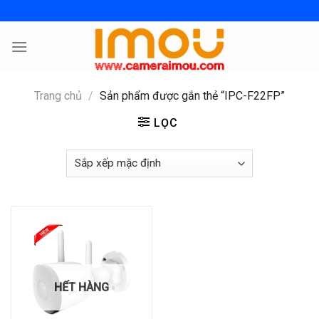
Skip
to
content
Trang chủ
/
Sản phẩm được gắn thẻ “IPC-F22FP”
LỌC
HẾT HÀNG