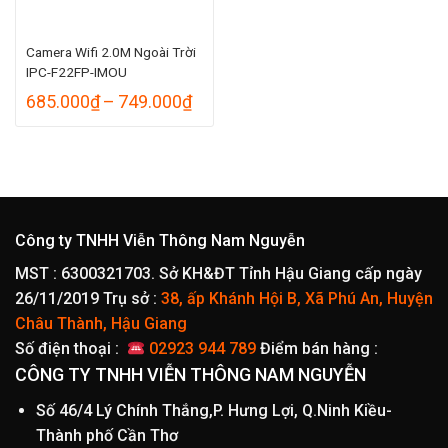
Camera Wifi 2.0M Ngoài Trời
IPC-F22FP-IMOU
Khoảng
685.000
₫
–
749.000
₫
giá:
từ
685.000₫
đến
749.000₫
Công ty TNHH Viễn Thông Nam Nguyễn
MST : 6300321703. Sở KH&ĐT Tỉnh Hậu Giang cấp ngày
26/11/2019
Trụ sở :
38, ấp Khánh Hội B, Xã Phú An, Huyện
Châu Thành, Hậu Giang
Số điện thoại :
02923 944 789
Điểm bán hàng :
CÔNG TY TNHH VIỄN THÔNG NAM NGUYỄN
Số 46/4 Lý Chính Thắng,P. Hưng Lợi, Q.Ninh Kiều-
Thành phố Cần Thơ