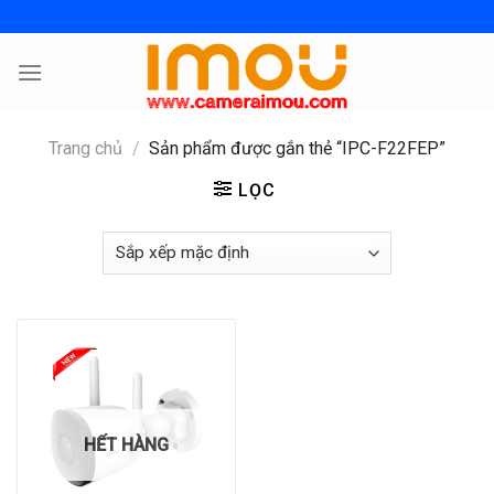
Skip
to
content
Trang chủ
/
Sản phẩm được gắn thẻ “IPC-F22FEP”
LỌC
HẾT HÀNG