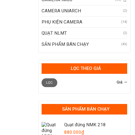
CAMERA UNIARCH
(2)
PHỤ KIỆN CAMERA
(14)
QUẠT NLMT
(2)
SẢN PHẨM BÁN CHẠY
(43)
LỌC THEO GIÁ
Giá
Giá
Giá:
—
tối
tối
LỌC
thiểu
đa
SẢN PHẨM BÁN CHẠY
Quạt đứng NMK 218
880.000
₫