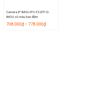
Camera IP IMOU IPC-F32FP-D-
IMOU có màu ban đêm
Khoảng
708.000
₫
–
778.000
₫
giá:
từ
708.000₫
đến
778.000₫