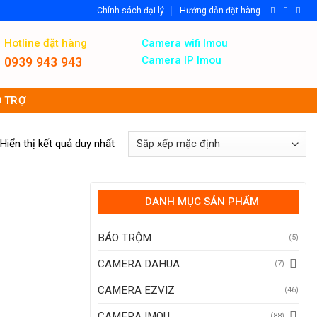
Chính sách đại lý
Hướng dẫn đặt hàng
Hotline đặt hàng
Camera wifi Imou
Camera IP Imou
0939 943 943
 TRỢ
Hiển thị kết quả duy nhất
DANH MỤC SẢN PHẨM
BÁO TRỘM
(5)
CAMERA DAHUA
(7)
CAMERA EZVIZ
(46)
CAMERA IMOU
(88)