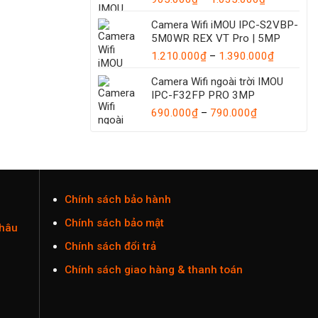
giá:
1.440.00
Camera Wifi iMOU IPC-S2VBP-
từ
5M0WR REX VT Pro | 5MP
905.000₫
đến
Khoảng
1.210.000
₫
–
1.390.000
₫
1.035.000
giá:
Camera Wifi ngoài trời IMOU
từ
IPC-F32FP PRO 3MP
1.210.00
Khoảng
đến
690.000
₫
–
790.000
₫
giá:
1.390.00
từ
690.000₫
đến
790.000₫
Chính sách bảo hành
Chính sách bảo mật
Châu
Chính sách đổi trả
Chính sách giao hàng & thanh toán