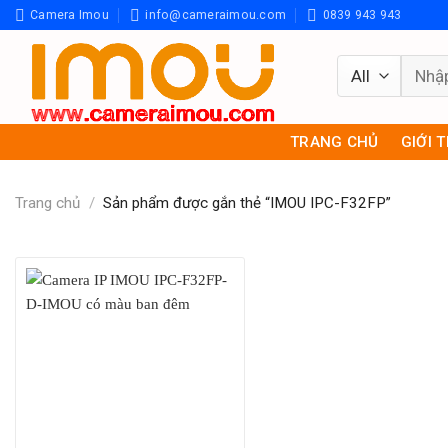
Skip
Camera Imou
info@cameraimou.com
0839 943 943
to
content
Tìm
kiếm:
TRANG CHỦ
GIỚI 
Trang chủ
/
Sản phẩm được gắn thẻ “IMOU IPC-F32FP”