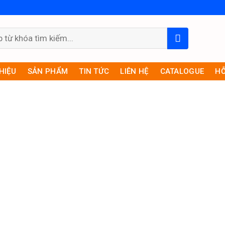
THIỆU
SẢN PHẨM
TIN TỨC
LIÊN HỆ
CATALOGUE
HỖ