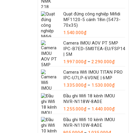
Quạt đứng công nghiệp Mifidi
MF1120-5 cánh 18in (5473-
70x35)
1.540.000
₫
Camera IMOU AOV PT 5MP
IPC-B7ED-5M0TEA-EU/FSP14
| 5M
Khoảng
1.997.000
₫
–
2.290.000
₫
giá:
Camera Wifi IMOU TITAN PRO
từ
IPC-U7LP-6V0NE | 6MP
1.997.00
Khoảng
1.335.000
₫
–
1.530.000
₫
đến
giá:
2.290.00
Đầu ghi Wifi 18 kênh IMOU
từ
NVR-N118W-8A0E
1.335.00
đến
Khoảng
1.255.000
₫
–
1.440.000
₫
1.530.00
giá:
Đầu ghi Wifi 10 kênh IMOU
từ
NVR-N110W-8A0E
1.255.00
Khoảng
đến
905.000
₫
–
1.035.000
₫