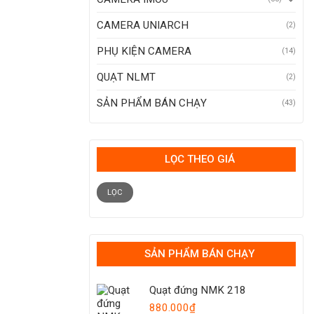
CAMERA UNIARCH
(2)
PHỤ KIỆN CAMERA
(14)
QUẠT NLMT
(2)
SẢN PHẨM BÁN CHẠY
(43)
LỌC THEO GIÁ
Giá
Giá
tối
tối
LỌC
thiểu
đa
SẢN PHẨM BÁN CHẠY
Quạt đứng NMK 218
880.000
₫