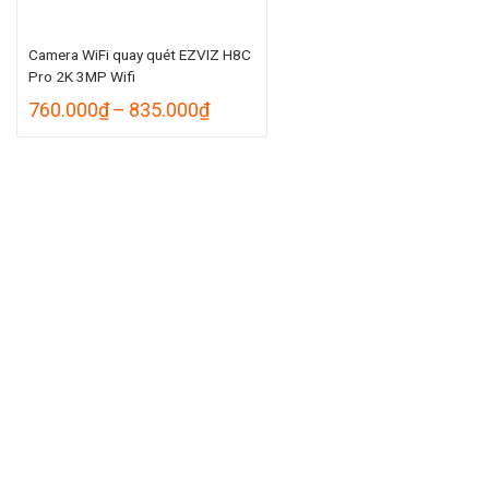
Camera WiFi quay quét EZVIZ H8C
Pro 2K 3MP Wifi
Khoảng
760.000
₫
–
835.000
₫
giá:
từ
760.000₫
đến
835.000₫