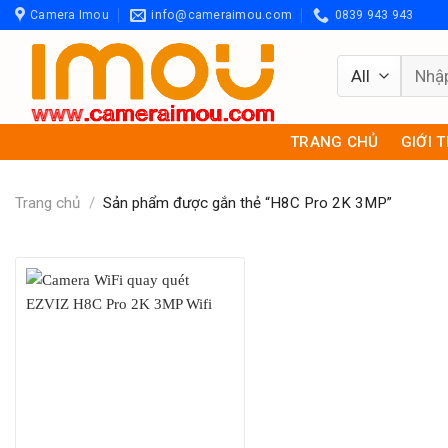
Skip
Camera Imou
info@cameraimou.com
0839 943 943
to
content
Tìm
kiếm:
TRANG CHỦ
GIỚI 
Trang chủ
/
Sản phẩm được gắn thẻ “H8C Pro 2K 3MP”