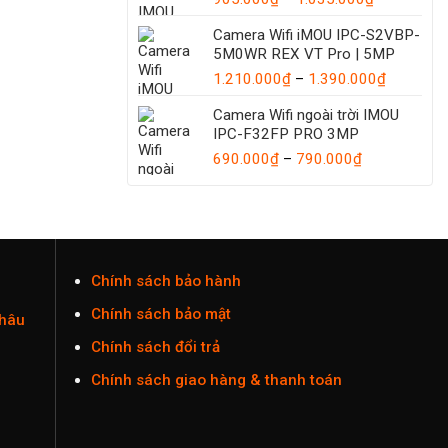
giá:
1.440.00
Camera Wifi iMOU IPC-S2VBP-
từ
5M0WR REX VT Pro | 5MP
905.000₫
đến
Khoảng
1.210.000
₫
–
1.390.000
₫
1.035.000
giá:
Camera Wifi ngoài trời IMOU
từ
IPC-F32FP PRO 3MP
1.210.00
Khoảng
đến
690.000
₫
–
790.000
₫
giá:
1.390.00
từ
690.000₫
đến
790.000₫
Chính sách bảo hành
Chính sách bảo mật
Châu
Chính sách đổi trả
Chính sách giao hàng & thanh toán