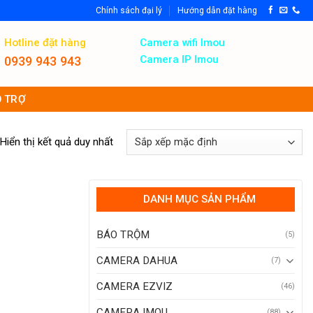
Chính sách đại lý
Hướng dẫn đặt hàng
Hotline đặt hàng
Camera wifi Imou
Camera IP Imou
0939 943 943
 TRỢ
Hiển thị kết quả duy nhất
DANH MỤC SẢN PHẨM
BÁO TRỘM
(5)
CAMERA DAHUA
(7)
CAMERA EZVIZ
(46)
CAMERA IMOU
(88)