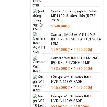
Quạt đứng công nghiệp Mifidi
MF1120-5 cánh 18in (5473-
70x35)
1.540.000
₫
Camera IMOU AOV PT 5MP
IPC-B7ED-5M0TEA-EU/FSP14
| 5M
Khoảng
1.997.000
₫
–
2.290.000
₫
giá:
Camera Wifi IMOU TITAN PRO
từ
IPC-U7LP-6V0NE | 6MP
1.997.00
Khoảng
1.335.000
₫
–
1.530.000
₫
đến
giá:
2.290.00
Đầu ghi Wifi 18 kênh IMOU
từ
NVR-N118W-8A0E
1.335.00
đến
Khoảng
1.255.000
₫
–
1.440.000
₫
1.530.00
giá:
Đầu ghi Wifi 10 kênh IMOU
từ
NVR-N110W-8A0E
1.255.00
Khoảng
đến
905.000
₫
–
1.035.000
₫