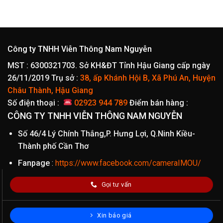
Công ty TNHH Viễn Thông Nam Nguyễn
MST : 6300321703. Sở KH&ĐT Tỉnh Hậu Giang cấp ngày
26/11/2019
Trụ sở :
38, ấp Khánh Hội B, Xã Phú An, Huyện
Châu Thành, Hậu Giang
Số điện thoại :
02923 944 789
Điểm bán hàng :
CÔNG TY TNHH VIỄN THÔNG NAM NGUYỄN
Số 46/4 Lý Chính Thắng,P. Hưng Lợi, Q.Ninh Kiều-
Thành phố Cần Thơ
Fanpage
:
https://www.facebook.com/cameraIMOU/
Gọi tư vấn
Xin báo giá