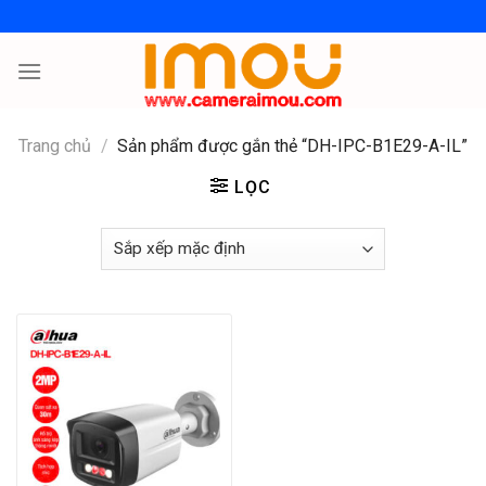
Skip
to
content
Trang chủ
/
Sản phẩm được gắn thẻ “DH-IPC-B1E29-A-IL”
LỌC