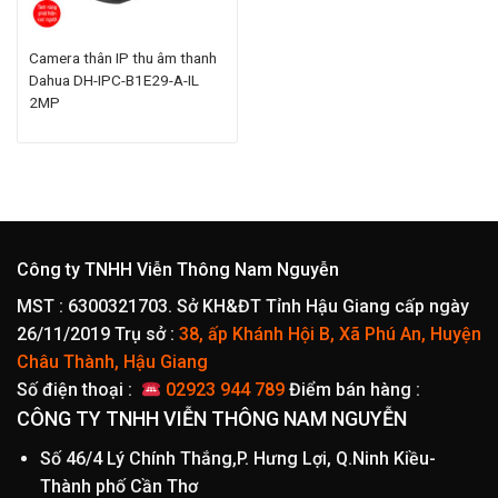
Camera thân IP thu âm thanh
Dahua DH-IPC-B1E29-A-IL
2MP
Công ty TNHH Viễn Thông Nam Nguyễn
MST : 6300321703. Sở KH&ĐT Tỉnh Hậu Giang cấp ngày
26/11/2019
Trụ sở :
38, ấp Khánh Hội B, Xã Phú An, Huyện
Châu Thành, Hậu Giang
Số điện thoại :
02923 944 789
Điểm bán hàng :
CÔNG TY TNHH VIỄN THÔNG NAM NGUYỄN
Số 46/4 Lý Chính Thắng,P. Hưng Lợi, Q.Ninh Kiều-
Thành phố Cần Thơ