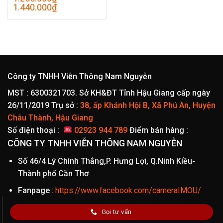
Khoảng
1.440.000
₫
giá:
từ
1.255.000₫
đến
1.440.000₫
Công ty TNHH Viễn Thông Nam Nguyễn
MST : 6300321703. Sở KH&ĐT Tỉnh Hậu Giang cấp ngày
26/11/2019
Trụ sở :
38, ấp Khánh Hội B, Xã Phú An, Huyện
Châu Thành, Hậu Giang
Số điện thoại :
02923 944 789
Điểm bán hàng :
CÔNG TY TNHH VIỄN THÔNG NAM NGUYỄN
Số 46/4 Lý Chính Thắng,P. Hưng Lợi, Q.Ninh Kiều-
Thành phố Cần Thơ
Fanpage
:
https://www.facebook.com/cameraIMOU/
Gọi tư vấn