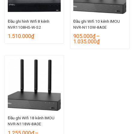
Đầu ghi hình Wifi 8 kênh
Đầu ghi Wifi 10 kênh IMOU
NVR1108HS-W-S2
NVR-N110W-8A0E
1.510.000
₫
905.000
₫
–
Khoảng
1.035.000
₫
giá:
từ
905.000₫
đến
1.035.000₫
Đầu ghi Wifi 18 kênh IMOU
NVR-N118W-8A0E
1.255.000
₫
–