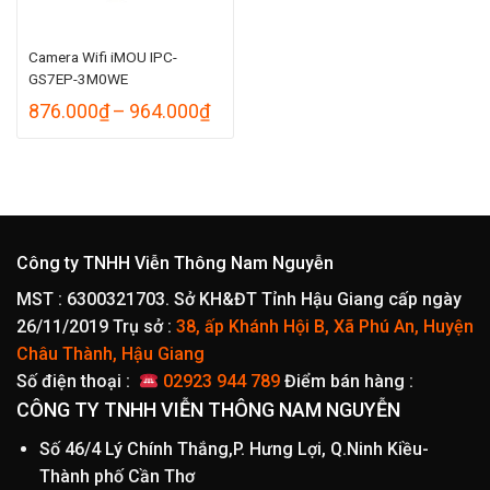
Camera Wifi iMOU IPC-
GS7EP-3M0WE
Khoảng
876.000
₫
–
964.000
₫
giá:
từ
876.000₫
đến
964.000₫
Công ty TNHH Viễn Thông Nam Nguyễn
MST : 6300321703. Sở KH&ĐT Tỉnh Hậu Giang cấp ngày
26/11/2019
Trụ sở :
38, ấp Khánh Hội B, Xã Phú An, Huyện
Châu Thành, Hậu Giang
Số điện thoại :
02923 944 789
Điểm bán hàng :
CÔNG TY TNHH VIỄN THÔNG NAM NGUYỄN
Số 46/4 Lý Chính Thắng,P. Hưng Lợi, Q.Ninh Kiều-
Thành phố Cần Thơ