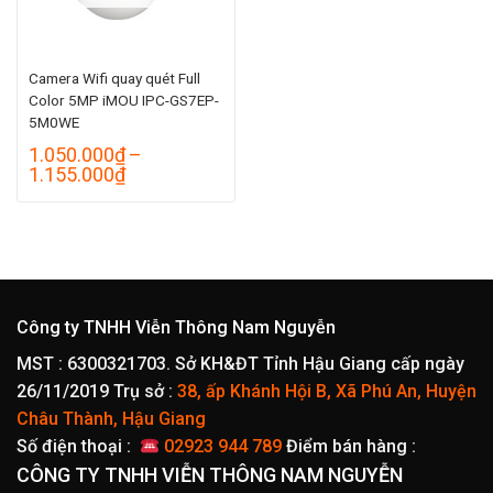
Camera Wifi quay quét Full
Color 5MP iMOU IPC-GS7EP-
5M0WE
1.050.000
₫
–
Khoảng
1.155.000
₫
giá:
từ
1.050.000₫
đến
1.155.000₫
Công ty TNHH Viễn Thông Nam Nguyễn
MST : 6300321703. Sở KH&ĐT Tỉnh Hậu Giang cấp ngày
26/11/2019
Trụ sở :
38, ấp Khánh Hội B, Xã Phú An, Huyện
Châu Thành, Hậu Giang
Số điện thoại :
02923 944 789
Điểm bán hàng :
CÔNG TY TNHH VIỄN THÔNG NAM NGUYỄN