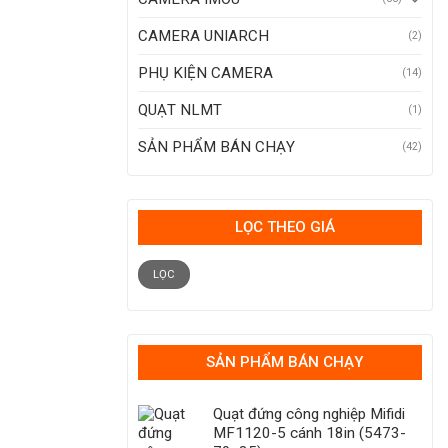
CAMERA UNIARCH
(2)
PHỤ KIỆN CAMERA
(14)
QUẠT NLMT
(1)
SẢN PHẨM BÁN CHẠY
(42)
LỌC THEO GIÁ
Giá
Giá
tối
tối
LỌC
thiểu
đa
SẢN PHẨM BÁN CHẠY
Quạt đứng công nghiệp Mifidi
MF1120-5 cánh 18in (5473-