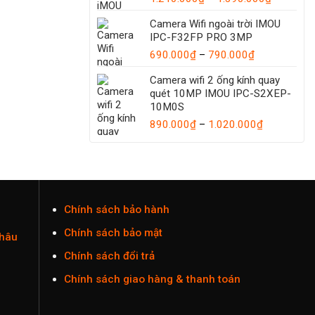
1.035.000
giá:
Camera Wifi ngoài trời IMOU
từ
IPC-F32FP PRO 3MP
1.210.00
Khoảng
đến
690.000
₫
–
790.000
₫
giá:
1.390.00
Camera wifi 2 ống kính quay
từ
quét 10MP IMOU IPC-S2XEP-
690.000₫
10M0S
đến
Khoảng
890.000
₫
–
1.020.000
790.000₫
₫
giá:
từ
890.000₫
đến
1.020.000
Chính sách bảo hành
Chính sách bảo mật
Châu
Chính sách đổi trả
Chính sách giao hàng & thanh toán