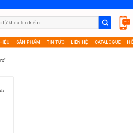
THIỆU
SẢN PHẨM
TIN TỨC
LIÊN HỆ
CATALOGUE
HỖ
ro”