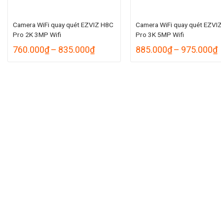
Camera WiFi quay quét EZVIZ H8C
Camera WiFi quay quét EZVI
Pro 2K 3MP Wifi
Pro 3K 5MP Wifi
Khoảng
760.000
₫
–
835.000
₫
885.000
₫
–
975.000
₫
giá:
g
từ
760.000₫
đến
835.000₫