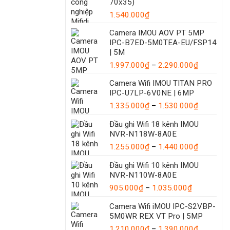
70x35)
1.540.000
₫
Camera IMOU AOV PT 5MP
IPC-B7ED-5M0TEA-EU/FSP14
| 5M
Khoảng
1.997.000
₫
–
2.290.000
₫
giá:
Camera Wifi IMOU TITAN PRO
từ
IPC-U7LP-6V0NE | 6MP
1.997.00
Khoảng
1.335.000
₫
–
1.530.000
₫
đến
giá:
2.290.00
Đầu ghi Wifi 18 kênh IMOU
từ
NVR-N118W-8A0E
1.335.00
đến
Khoảng
1.255.000
₫
–
1.440.000
₫
1.530.00
giá:
Đầu ghi Wifi 10 kênh IMOU
từ
NVR-N110W-8A0E
1.255.00
Khoảng
đến
905.000
₫
–
1.035.000
₫
giá:
1.440.00
Camera Wifi iMOU IPC-S2VBP-
từ
5M0WR REX VT Pro | 5MP
905.000₫
đến
Khoảng
1.210.000
₫
–
1.390.000
₫