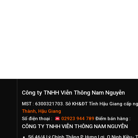
Công ty TNHH Viễn Thông Nam Nguyễn
MST : 6300321703. Sở KH&ĐT Tỉnh Hậu Giang cấp n
Thành, Hậu Giang
Số điện thoại :
02923 944 789
Điểm bán hàng :
CÔNG TY TNHH VIỄN THÔNG NAM NGUYỄN
Số 46/4 Lý Chính Thắng,P. Hưng Lợi, Q.Ninh Kiều-