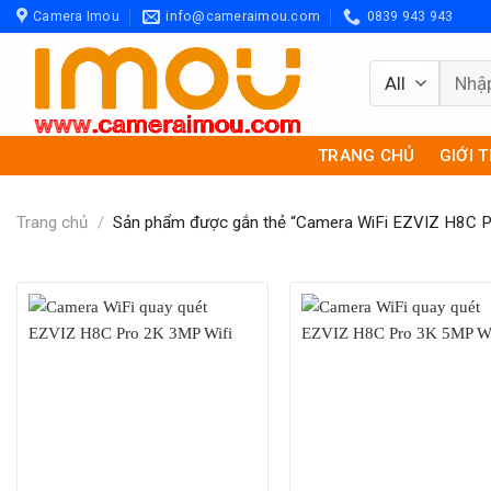
Skip
Camera Imou
info@cameraimou.com
0839 943 943
to
content
Tìm
kiếm:
TRANG CHỦ
GIỚI 
Trang chủ
/
Sản phẩm được gắn thẻ “Camera WiFi EZVIZ H8C P