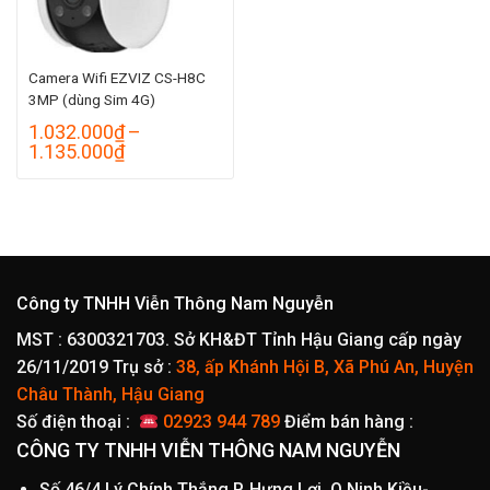
Camera Wifi EZVIZ CS-H8C
3MP (dùng Sim 4G)
1.032.000
₫
–
Khoảng
1.135.000
₫
giá:
từ
1.032.000₫
đến
1.135.000₫
Công ty TNHH Viễn Thông Nam Nguyễn
MST : 6300321703. Sở KH&ĐT Tỉnh Hậu Giang cấp ngày
26/11/2019
Trụ sở :
38, ấp Khánh Hội B, Xã Phú An, Huyện
Châu Thành, Hậu Giang
Số điện thoại :
02923 944 789
Điểm bán hàng :
CÔNG TY TNHH VIỄN THÔNG NAM NGUYỄN
Số 46/4 Lý Chính Thắng,P. Hưng Lợi, Q.Ninh Kiều-