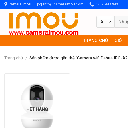
Skip
Camera Imou
info@cameraimou.com
0839 943 943
to
content
Tìm
kiếm:
TRANG CHỦ
GIỚI 
Trang chủ
/
Sản phẩm được gắn thẻ “Camera wifi Dahua IPC-A
HẾT HÀNG