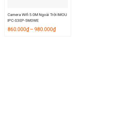
Camera Wifi 5.0M Ngoài Trời IMOU
IPC-S3EP-5M0WE
Khoảng
860.000
₫
–
980.000
₫
giá:
từ
860.000₫
đến
980.000₫