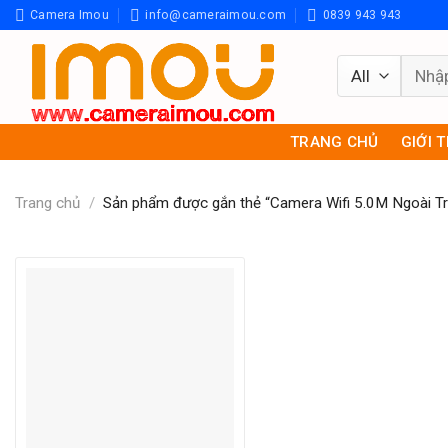
Skip
Camera Imou
info@cameraimou.com
0839 943 943
to
content
Tìm
kiếm:
TRANG CHỦ
GIỚI 
Trang chủ
/
Sản phẩm được gắn thẻ “Camera Wifi 5.0M Ngoài 