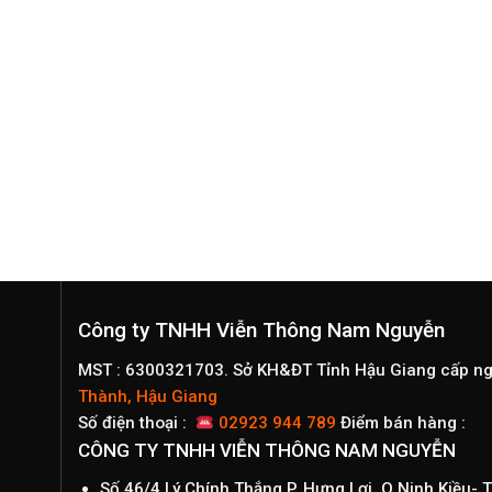
Công ty TNHH Viễn Thông Nam Nguyễn
MST : 6300321703. Sở KH&ĐT Tỉnh Hậu Giang cấp n
Thành, Hậu Giang
Số điện thoại :
02923 944 789
Điểm bán hàng :
CÔNG TY TNHH VIỄN THÔNG NAM NGUYỄN
Số 46/4 Lý Chính Thắng,P. Hưng Lợi, Q.Ninh Kiều-