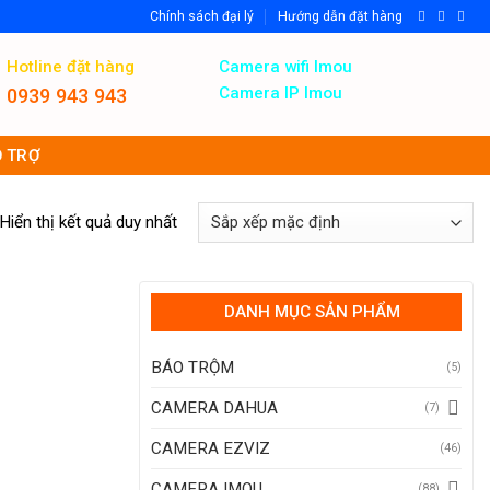
Chính sách đại lý
Hướng dẫn đặt hàng
Hotline đặt hàng
Camera wifi Imou
Camera IP Imou
0939 943 943
 TRỢ
Hiển thị kết quả duy nhất
DANH MỤC SẢN PHẨM
BÁO TRỘM
(5)
CAMERA DAHUA
(7)
CAMERA EZVIZ
(46)
CAMERA IMOU
(88)