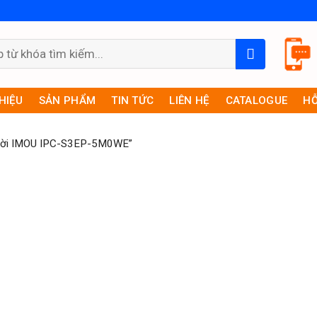
THIỆU
SẢN PHẨM
TIN TỨC
LIÊN HỆ
CATALOGUE
HỖ
Trời IMOU IPC-S3EP-5M0WE”