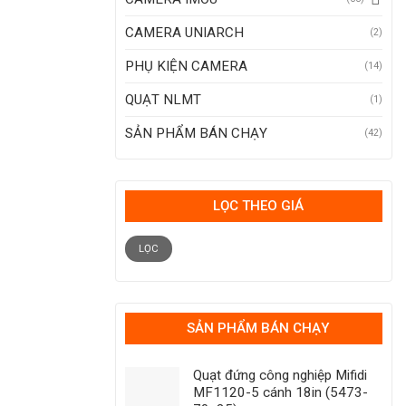
CAMERA UNIARCH
(2)
PHỤ KIỆN CAMERA
(14)
QUẠT NLMT
(1)
SẢN PHẨM BÁN CHẠY
(42)
LỌC THEO GIÁ
Giá
Giá
tối
tối
LỌC
thiểu
đa
SẢN PHẨM BÁN CHẠY
Quạt đứng công nghiệp Mifidi
MF1120-5 cánh 18in (5473-