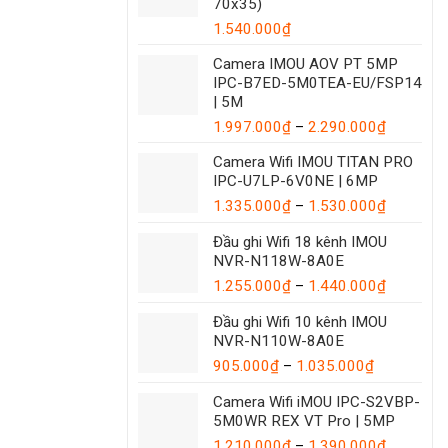
70x35)
1.540.000
₫
Camera IMOU AOV PT 5MP
IPC-B7ED-5M0TEA-EU/FSP14
| 5M
Khoảng
1.997.000
₫
–
2.290.000
₫
giá:
Camera Wifi IMOU TITAN PRO
từ
IPC-U7LP-6V0NE | 6MP
1.997.00
Khoảng
1.335.000
₫
–
1.530.000
₫
đến
giá:
2.290.00
Đầu ghi Wifi 18 kênh IMOU
từ
NVR-N118W-8A0E
1.335.00
đến
Khoảng
1.255.000
₫
–
1.440.000
₫
1.530.00
giá:
Đầu ghi Wifi 10 kênh IMOU
từ
NVR-N110W-8A0E
1.255.00
Khoảng
đến
905.000
₫
–
1.035.000
₫
giá:
1.440.00
Camera Wifi iMOU IPC-S2VBP-
từ
5M0WR REX VT Pro | 5MP
905.000₫
đến
Khoảng
1.210.000
₫
–
1.390.000
₫