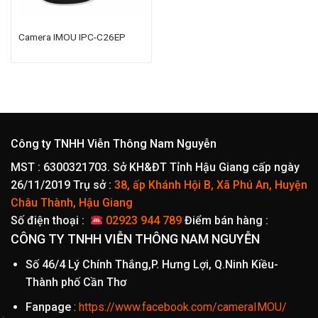
Camera IMOU IPC-C26EP
Công ty TNHH Viễn Thông Nam Nguyễn
MST : 6300321703. Sở KH&ĐT Tỉnh Hậu Giang cấp ngày
26/11/2019
Trụ sở :
38, ấp Khánh Hội B, Xã Phú An, Huyện
Châu Thành, Hậu Giang
Số điện thoại :
02923 944 789
Điểm bán hàng :
CÔNG TY TNHH VIỄN THÔNG NAM NGUYỄN
Số 46/4 Lý Chính Thắng,P. Hưng Lợi, Q.Ninh Kiều-
Thành phố Cần Thơ
Fanpage
:
https://www.facebook.com/cameraIMOU/