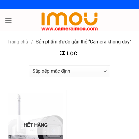
Skip
to
content
Trang chủ
/
Sản phẩm được gắn thẻ “Camera không dây”
LỌC
HẾT HÀNG