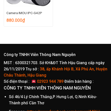
Camera IMOU IPC-G42P
880.000
₫
Công ty TNHH Viễn Thông Nam Nguyễn
MST : 6300321703. Sở KH&ĐT Tỉnh Hậu Giang cấp ngày
26/11/2019
Trụ sở :
38, ấp Khánh Hội B, Xã Phú An, Huyện
Châu Thành, Hậu Giang
Số điện thoại :
02923 944 789
Điểm bán hàng :
CÔNG TY TNHH VIỄN THÔNG NAM NGUYỄN
Số 46/4 Lý Chính Thắng,P. Hưng Lợi, Q.Ninh Kiều-
Thành phố Cần Thơ