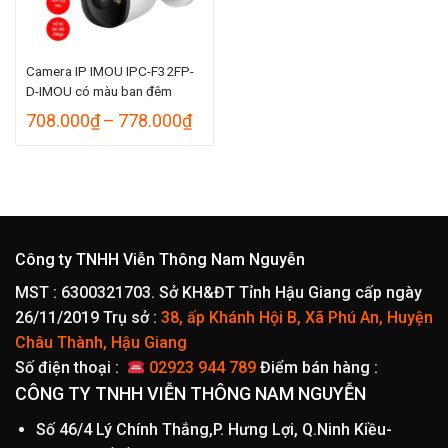
Camera IP IMOU IPC-F32FP-
D-IMOU có màu ban đêm
Khoảng
708.000
₫
–
778.000
₫
giá:
từ
708.000₫
đến
778.000₫
Công ty TNHH Viễn Thông Nam Nguyễn
MST : 6300321703. Sở KH&ĐT Tỉnh Hậu Giang cấp ngày
26/11/2019
Trụ sở :
38, ấp Khánh Hội B, Xã Phú An, Huyện
Châu Thành, Hậu Giang
Số điện thoại :
02923 944 789
Điểm bán hàng :
CÔNG TY TNHH VIỄN THÔNG NAM NGUYỄN
Số 46/4 Lý Chính Thắng,P. Hưng Lợi, Q.Ninh Kiều-