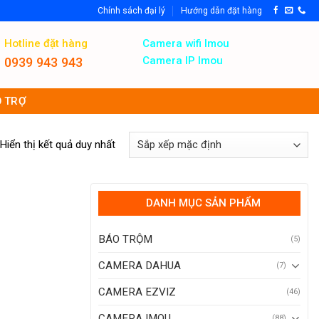
Chính sách đại lý
Hướng dẫn đặt hàng
Hotline đặt hàng
Camera wifi Imou
Camera IP Imou
0939 943 943
 TRỢ
Hiển thị kết quả duy nhất
DANH MỤC SẢN PHẨM
BÁO TRỘM
(5)
CAMERA DAHUA
(7)
CAMERA EZVIZ
(46)
CAMERA IMOU
(88)