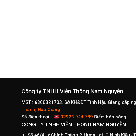
Công ty TNHH Viễn Thông Nam Nguyễn
MST : 6300321703. Sở KH&ĐT Tỉnh Hậu Giang cấp n
Thành, Hậu Giang
Số điện thoại :
02923 944 789
Điểm bán hàng :
CÔNG TY TNHH VIỄN THÔNG NAM NGUYỄN
Số 46/4 Lý Chính Thắng,P. Hưng Lợi, Q.Ninh Kiều-