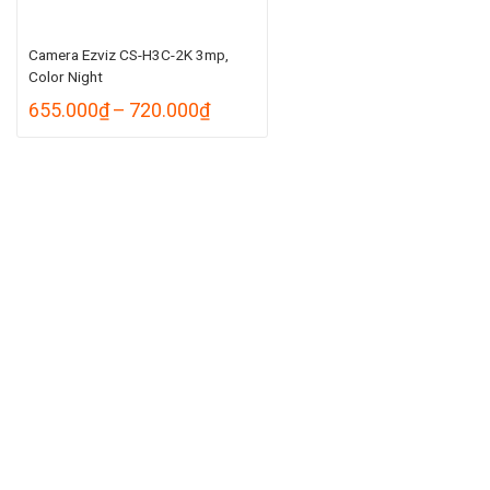
Camera Ezviz CS-H3C-2K 3mp,
Color Night
Khoảng
655.000
₫
–
720.000
₫
giá:
từ
655.000₫
đến
720.000₫