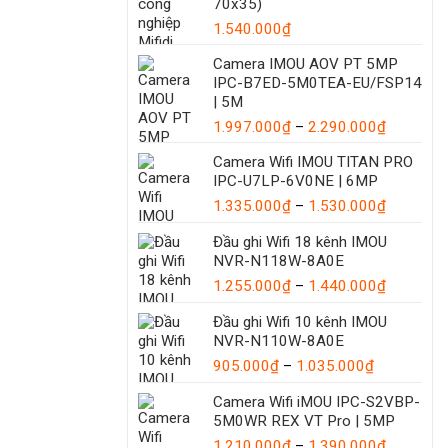
70x35)
1.540.000
₫
Camera IMOU AOV PT 5MP
IPC-B7ED-5M0TEA-EU/FSP14
| 5M
Khoảng
1.997.000
₫
–
2.290.000
₫
giá:
Camera Wifi IMOU TITAN PRO
từ
IPC-U7LP-6V0NE | 6MP
1.997.00
Khoảng
1.335.000
₫
–
1.530.000
₫
đến
giá:
2.290.00
Đầu ghi Wifi 18 kênh IMOU
từ
NVR-N118W-8A0E
1.335.00
đến
Khoảng
1.255.000
₫
–
1.440.000
₫
1.530.00
giá:
Đầu ghi Wifi 10 kênh IMOU
từ
NVR-N110W-8A0E
1.255.00
Khoảng
đến
905.000
₫
–
1.035.000
₫
giá:
1.440.00
Camera Wifi iMOU IPC-S2VBP-
từ
5M0WR REX VT Pro | 5MP
905.000₫
đến
Khoảng
1.210.000
₫
–
1.390.000
₫