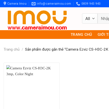
Skip
Camera Imou
info@cameraimou.com
0839 943 943
to
content
Tìm
kiếm:
TRANG CHỦ
GIỚI 
Trang chủ
/
Sản phẩm được gắn thẻ “Camera Ezviz CS-H3C-2K