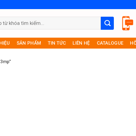
THIỆU
SẢN PHẨM
TIN TỨC
LIÊN HỆ
CATALOGUE
HỖ
 3mp”