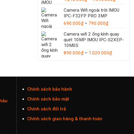
1.035.000
giá:
Camera Wifi ngoài trời IMOU
từ
IPC-F32FP PRO 3MP
1.210.00
Khoảng
đến
690.000
₫
–
790.000
₫
giá:
1.390.00
Camera wifi 2 ống kính quay
từ
quét 10MP IMOU IPC-S2XEP-
690.000₫
10M0S
đến
Khoảng
890.000
₫
–
1.020.000
790.000₫
₫
giá:
từ
890.000₫
đến
1.020.000
Chính sách bảo hành
Chính sách bảo mật
Châu
Chính sách đổi trả
Chính sách giao hàng & thanh toán