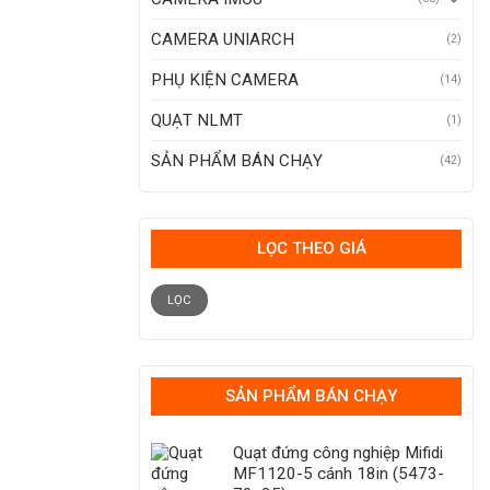
CAMERA UNIARCH
(2)
PHỤ KIỆN CAMERA
(14)
QUẠT NLMT
(1)
SẢN PHẨM BÁN CHẠY
(42)
LỌC THEO GIÁ
Giá
Giá
tối
tối
LỌC
thiểu
đa
SẢN PHẨM BÁN CHẠY
Quạt đứng công nghiệp Mifidi
MF1120-5 cánh 18in (5473-